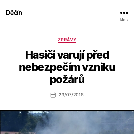
Děčín
Menu
Rubriky
ZPRÁVY
Hasiči varují před
A
nebezpečím vzniku
u
t
požárů
o
r:
Autor
23/07/2018
a
Datum
příspěvku
l
příspěvku
e
s
o