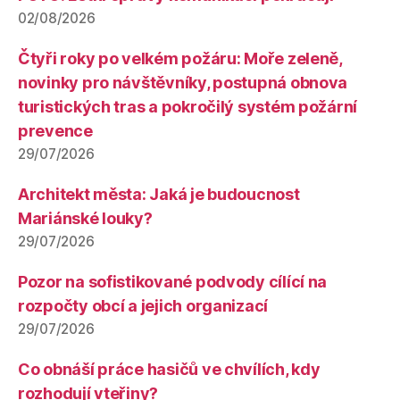
02/08/2026
Čtyři roky po velkém požáru: Moře zeleně,
novinky pro návštěvníky, postupná obnova
turistických tras a pokročilý systém požární
prevence
29/07/2026
Architekt města: Jaká je budoucnost
Mariánské louky?
29/07/2026
Pozor na sofistikované podvody cílící na
rozpočty obcí a jejich organizací
29/07/2026
Co obnáší práce hasičů ve chvílích, kdy
rozhodují vteřiny?