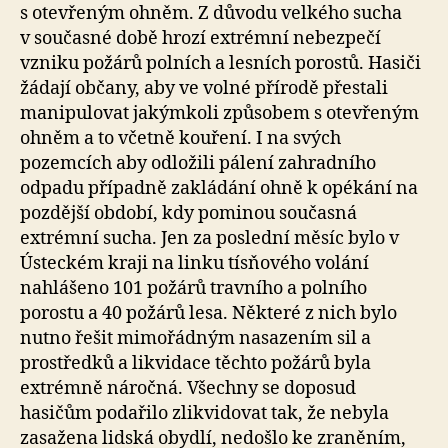
s otevřeným ohněm. Z důvodu velkého sucha
v současné době hrozí extrémní nebezpečí
vzniku požárů polních a lesních porostů. Hasiči
žádají občany, aby ve volné přírodě přestali
manipulovat jakýmkoli způsobem s otevřeným
ohněm a to včetně kouření. I na svých
pozemcích aby odložili pálení zahradního
odpadu případně zakládání ohně k opékání na
pozdější období, kdy pominou současná
extrémní sucha. Jen za poslední měsíc bylo v
Ústeckém kraji na linku tísňového volání
nahlášeno 101 požárů travního a polního
porostu a 40 požárů lesa. Některé z nich bylo
nutno řešit mimořádným nasazením sil a
prostředků a likvidace těchto požárů byla
extrémně náročná. Všechny se doposud
hasičům podařilo zlikvidovat tak, že nebyla
zasažena lidská obydlí, nedošlo ke zraněním,