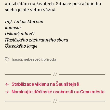
ani ztrátám na životech. Situace pokračujícího
sucha je ale velmi vážná.
Ing. Lukáš Marvan
komisař
tiskový mluvčí
Hasičského záchranného sboru
Ústeckého kraje
hasiči
,
nebezpečí
,
příroda
Štítky
←
Stabilizace viklanu na Šaunštejně
→
Nominujte děčínské osobnosti na Cenu města