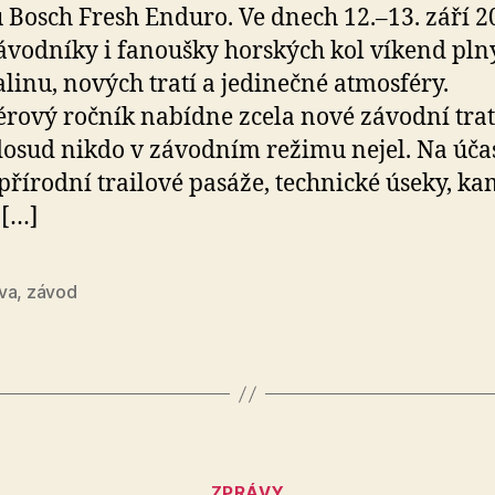
u Bosch Fresh Enduro. Ve dnech 12.–13. září 2
ávodníky i fanoušky horských kol víkend pln
linu, nových tratí a jedinečné atmosféry.
rový ročník nabídne zcela nové závodní trat
dosud nikdo v závodním režimu nejel. Na úča
 přírodní trailové pasáže, technické úseky, k
 […]
va
,
závod
Rubriky
ZPRÁVY