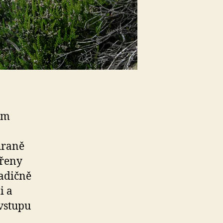
ím
hraně
vřeny
radičně
i a
vstupu