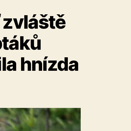
 zvláště
ptáků
la hnízda