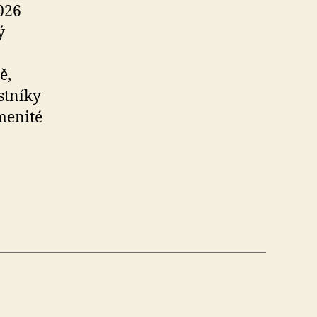
026
ý
ě,
stníky
amenité