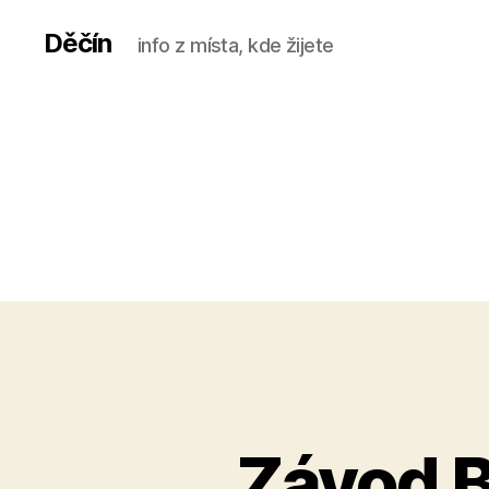
Děčín
info z místa, kde žijete
Závod B