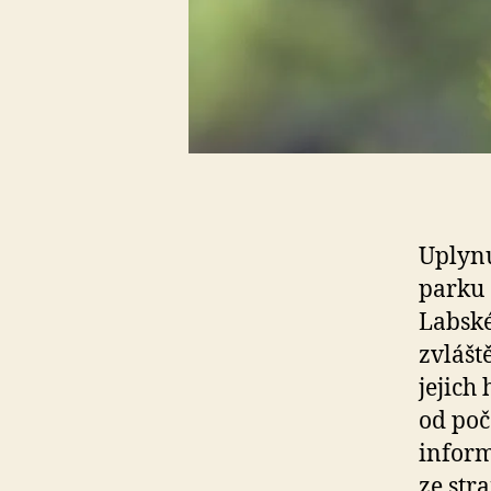
Uplyn
parku 
Labské
zvlášt
jejich
od po
inform
ze str