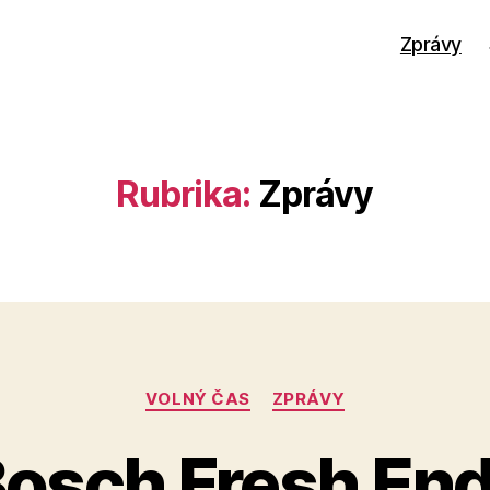
Zprávy
Rubrika:
Zprávy
Rubriky
VOLNÝ ČAS
ZPRÁVY
osch Fresh End