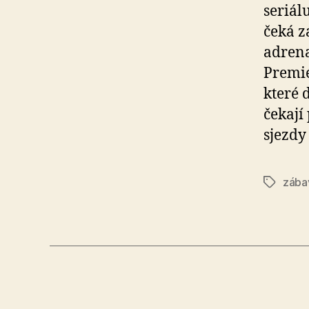
seriál
čeká z
adrena
Premié
které 
čekají
sjezdy
zába
Štítky