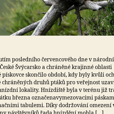
utím posledního červencového dne v národn
České Švýcarsko a chráněné krajinné oblasti
 pískovce skončilo období, kdy byly kvůli oc
ě chráněných druhů ptáků pro veřejnost uza
 hnízdní lokality. Hnízdiště byla v terénu již t
čátku března označenavymezovacími páskam
ačními tabulemi. Díky dodržování omezení 
any návštěvníků řada hnízdění mohla […]