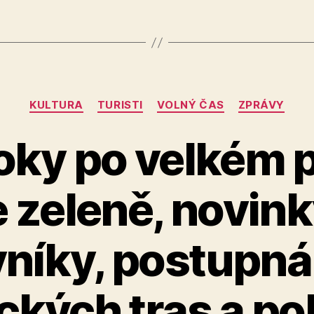
Rubriky
KULTURA
TURISTI
VOLNÝ ČAS
ZPRÁVY
roky po velkém 
 zeleně, novink
níky, postupn
ických tras a po