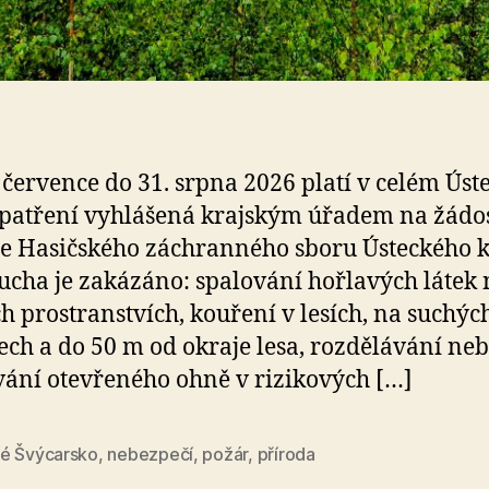
 července do 31. srpna 2026 platí v celém Ús
opatření vyhlášená krajským úřadem na žádo
le Hasičského záchranného sboru Ústeckého k
ucha je zakázáno: spalování hořlavých látek 
h prostranstvích, kouření v lesích, na suchýc
ech a do 50 m od okraje lesa, rozdělávání ne
ání otevřeného ohně v rizikových […]
é Švýcarsko
,
nebezpečí
,
požár
,
příroda