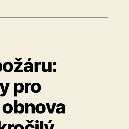
požáru:
y pro
á obnova
kročilý