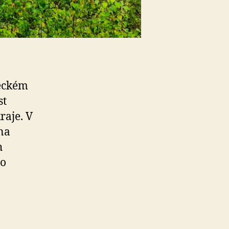
teckém
st
raje. V
na
h
bo