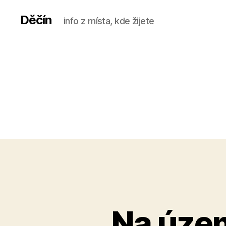
Děčín
info z místa, kde žijete
Na územ