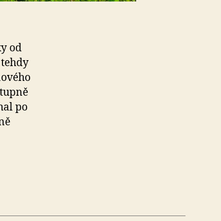
ky od
 tehdy
nového
stupně
hal po
lně