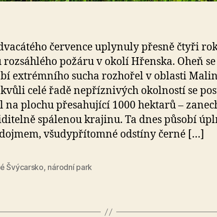
dvacátého července uplynuly přesně čtyři ro
 rozsáhlého požáru v okolí Hřenska. Oheň se
bí extrémního sucha rozhořel v oblasti Mali
 kvůli celé řadě nepříznivých okolností se po
il na plochu přesahující 1000 hektarů – zanec
iditelně spálenou krajinu. Ta dnes působí úp
dojmem, všudypřítomné odstíny černé […]
é Švýcarsko
,
národní park