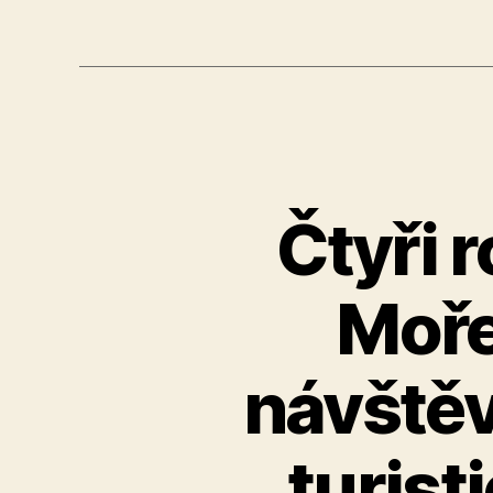
Čtyři 
Moře
návštěv
turist