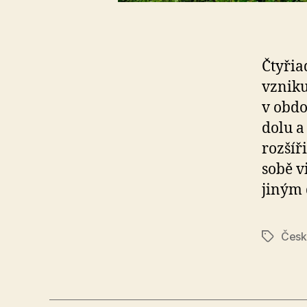
Čtyřia
vzniku
v obdo
dolu a
rozšíř
sobě v
jiným 
Česk
Štítky