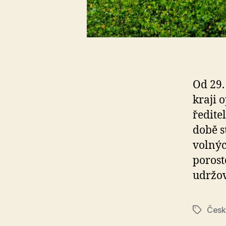
Od 29.
kraji 
ředite
době s
volnýc
porost
udržov
Česk
Štítky