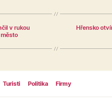
čil v rukou
Hřensko otví
é město
Turisti
Politika
Firmy