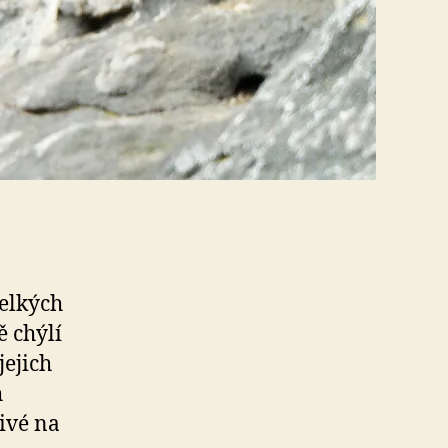
velkých
 chýlí
jejich
h
livé na