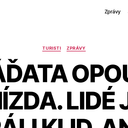
Zprávy
Rubriky
TURISTI
ZPRÁVY
ĎATA OPO
ÍZDA. LIDÉ 
LI KLID, A