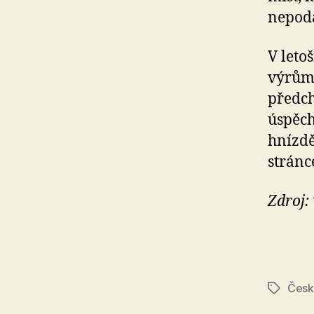
nepoda
V leto
výrům 
předch
úspěch
hnízdě
strán
Zdroj:
Česk
Štítky