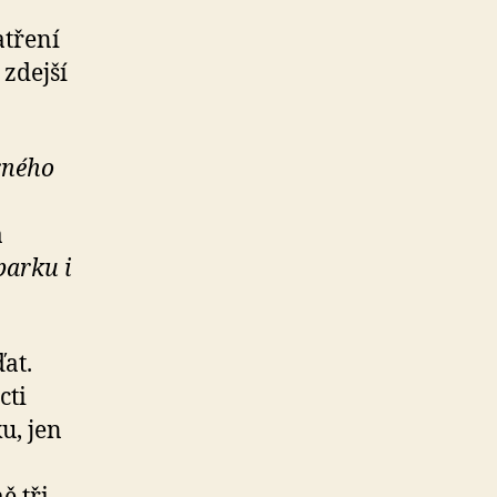
atření
zdejší
rného
a
parku i
at.
cti
u, jen