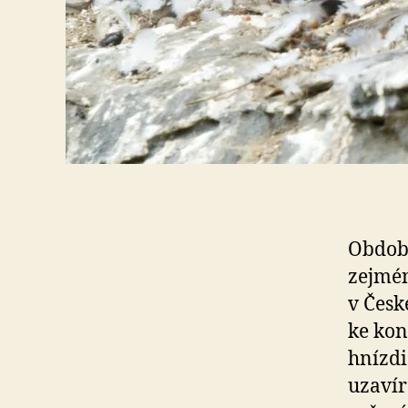
Období
zejmén
v Česk
ke kon
hnízdi
uzavír