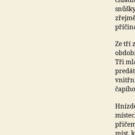
chladn
snůšky
zřejmě
příči
Ze tří
období
Tři ml
predát
vnitřn
čapího
Hnízdě
místec
přičem
míst, 