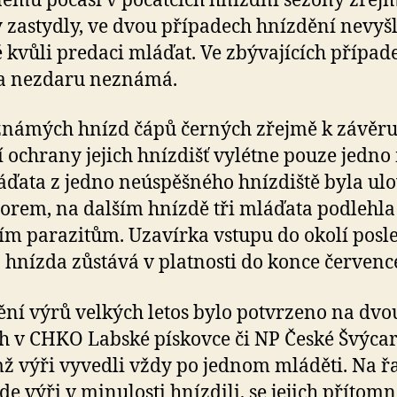
ému počasí v počátcích hnízdní sezóny zřejm
 zastydly, ve dvou případech hnízdění nevyš
 kvůli predaci mláďat. Ve zbývajících případe
na nezdaru neznámá.
 známých hnízd čápů černých zřejmě k závěr
 ochrany jejich hnízdišť vylétne pouze jedno
áďata z jedno neúspěšného hnízdiště byla ul
orem, na dalším hnízdě tři mláďata podlehla
ím parazitům. Uzavírka vstupu do okolí posl
 hnízda zůstává v platnosti do konce červenc
ní výrů velkých letos bylo potvrzeno na dvo
h v CHKO Labské pískovce či NP České Švýcar
ž výři vyvedli vždy po jednom mláděti. Na ř
kde výři v minulosti hnízdili, se jejich přítomn