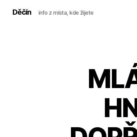
Děčín
info z místa, kde žijete
MLÁ
HN
DOPŘÁ