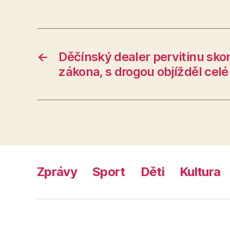
←
Děčínský dealer pervitinu skon
zákona, s drogou objížděl cel
Zprávy
Sport
Děti
Kultura