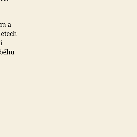
ým a
letech
í
ůběhu