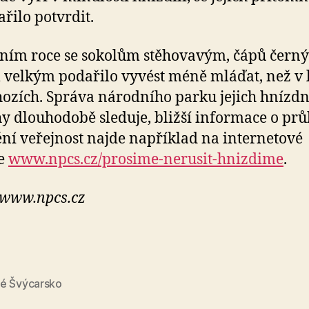
řilo potvrdit.
šním roce se sokolům stěhovavým, čápů čern
velkým podařilo vyvést méně mláďat, než v 
ozích. Správa národního parku jejich hnízdn
y dlouhodobě sleduje, bližší informace o pr
ní veřejnost najde například na internetové
ce
www.npcs.cz/prosime-nerusit-hnizdime
.
 www.npcs.cz
é Švýcarsko