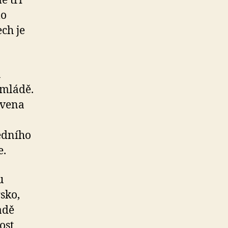
ě tři
lo
ch je
u
 mládě.
ovena
edního
e.
u
sko,
adě
ost