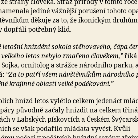
 ze strany člověka. Stráž přírody v tomto roce
amenala jediné vážnější porušení tohoto op
těvníkům děkuje za to, že ikonickým druhům 
y dopřáli potřebný klid.
 letošní hnízdění sokola stěhovavého, čápa če
a velkého letos nebylo zmařeno člověkem,”
říká
 Sojka, ornitolog a strážce národního parku, 
á:
“Za to patří všem návštěvníkům národního 
né krajinné oblasti velké poděkování.”
olích hnízd letos vylétlo celkem jedenáct mláď
 páry původně začaly hnízdit na celkem třiná
tách v Labských pískovcích a Českém Švýcarsk
 nich se však podařilo mláďata vyvést. Kvůli