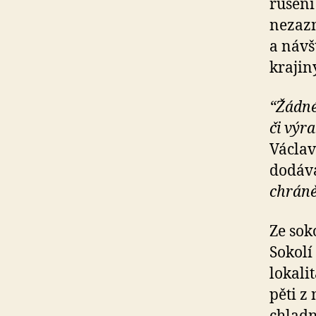
rušení
nezazn
a návš
krajin
“Žádné
či výr
Václav
dodáv
chráně
Ze sok
Sokolí
lokali
pěti z