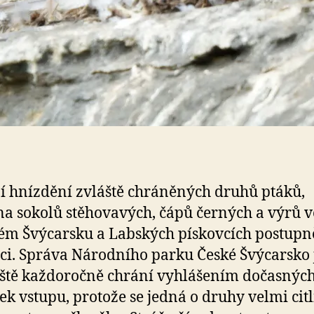
 hnízdění zvláště chráněných druhů ptáků,
a sokolů stěhovavých, čápů černých a výrů 
ém Švýcarsku a Labských pískovcích postupně
ci. Správa Národního parku České Švýcarsko 
ště každoročně chrání vyhlášením dočasnýc
ek vstupu, protože se jedná o druhy velmi cit