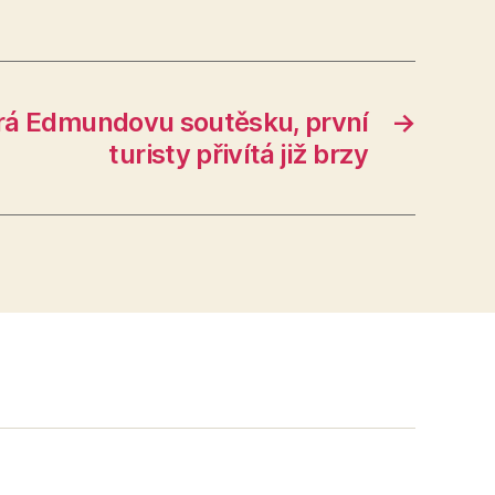
rá Edmundovu soutěsku, první
→
turisty přivítá již brzy