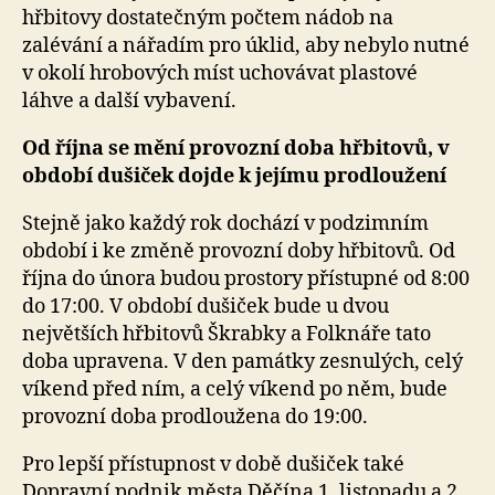
hřbitovy dostatečným počtem nádob na
zalévání a nářadím pro úklid, aby nebylo nutné
v okolí hrobových míst uchovávat plastové
láhve a další vybavení.
Od října se mění provozní doba hřbitovů, v
období dušiček dojde k jejímu prodloužení
Stejně jako každý rok dochází v podzimním
období i ke změně provozní doby hřbitovů. Od
října do února budou prostory přístupné od 8:00
do 17:00. V období dušiček bude u dvou
největších hřbitovů Škrabky a Folknáře tato
doba upravena. V den památky zesnulých, celý
víkend před ním, a celý víkend po něm, bude
provozní doba prodloužena do 19:00.
Pro lepší přístupnost v době dušiček také
Dopravní podnik města Děčína 1. listopadu a 2.