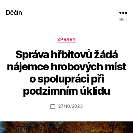
Děčín
Menu
Rubriky
ZPRÁVY
Správa hřbitovů žádá
nájemce hrobových míst
A
o spolupráci při
u
t
podzimním úklidu
o
r:
Autor
27/10/2023
a
Datum
příspěvku
l
příspěvku
e
s
o