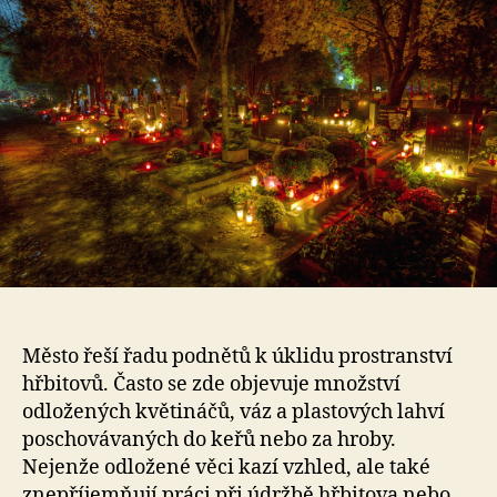
Město řeší řadu podnětů k úklidu prostranství
hřbitovů. Často se zde objevuje množství
odložených květináčů, váz a plastových lahví
poschovávaných do keřů nebo za hroby.
Nejenže odložené věci kazí vzhled, ale také
znepříjemňují práci při údržbě hřbitova nebo