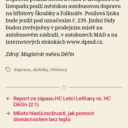
listopadu posílí městskou autobusovou dopravu
na hřbitovy Škrabky a Folknáře. Posilová linka
bude jezdit pod označením č. 239. Jízdní řády
budou zveřejněny v prodejním místě na
autobusovém nádraží, v autobusech MAD a na
internetových stránkách www.dpmd.cz.
Zdroj: Magistrát města Děčín
doprava
,
dušičky
,
hřbitovy
Štítky
←
Report ze zápasu HC Letci Letňany vs. HC
Děčín (2:1)
→
Město hledá možnosti, jak pomoct
domácnostem bez tepla