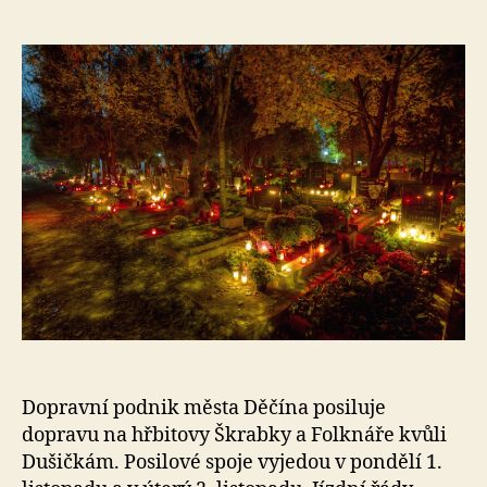
l
příspěvku
e
s
o
Dopravní podnik města Děčína posiluje
dopravu na hřbitovy Škrabky a Folknáře kvůli
Dušičkám. Posilové spoje vyjedou v pondělí 1.