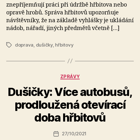
znepříjemňují práci při údržbě hřbitova nebo
opravě hrobů. Správa hřbitovů upozorňuje
návštěvníky, že na základě vyhlášky je ukládání
nádob, nářadí, jiných předmětů včetně […]
doprava
,
dušičky
,
hřbitovy
Štítky
Rubriky
ZPRÁVY
Dušičky: Více autobusů,
A
prodloužená otevírací
u
t
doba hřbitovů
o
r:
Autor
27/10/2021
a
Datum
příspěvku