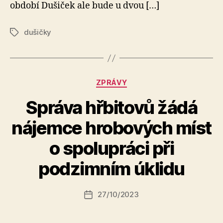
období Dušiček ale bude u dvou […]
dušičky
Štítky
Rubriky
ZPRÁVY
Správa hřbitovů žádá
nájemce hrobových míst
A
o spolupráci při
u
t
podzimním úklidu
o
r:
Autor
27/10/2023
a
Datum
příspěvku
l
příspěvku
e