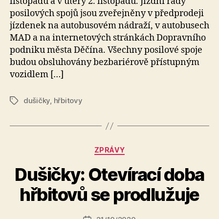
listopadu a v úterý 2. listopadu. Jízdní řády
posilových spojů jsou zveřejněny v předprodeji
jízdenek na autobusovém nádraží, v autobusech
MAD a na internetových stránkách Dopravního
podniku města Děčína. Všechny posilové spoje
budou obsluhovány bezbariérově přístupným
vozidlem […]
dušičky
,
hřbitovy
Štítky
Rubriky
ZPRÁVY
A
Dušičky: Otevírací doba
u
t
hřbitovů se prodlužuje
o
r:
Autor