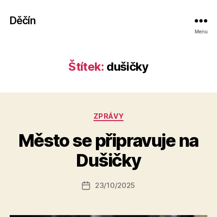
Děčín
Menu
Štítek:
dušičky
Rubriky
ZPRÁVY
A
Město se připravuje na
u
t
Dušičky
o
r:
Autor
23/10/2025
a
Datum
příspěvku
l
příspěvku
e