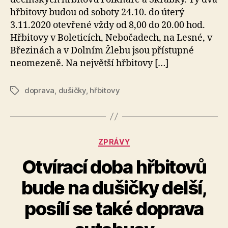
hřbitovy budou od soboty 24.10. do úterý
3.11.2020 otevřené vždy od 8,00 do 20.00 hod.
Hřbitovy v Boleticích, Nebočadech, na Lesné, v
Březinách a v Dolním Žlebu jsou přístupné
neomezeně. Na největší hřbitovy […]
doprava
,
dušičky
,
hřbitovy
Štítky
Rubriky
ZPRÁVY
Otvírací doba hřbitovů
bude na dušičky delší,
A
posílí se také doprava
u
t