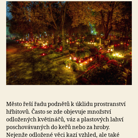
s
o
Město řeší řadu podnětů k úklidu prostranství
hřbitovů. Často se zde objevuje množství
odložených květináčů, váz a plastových lahví
poschovávaných do keřů nebo za hroby.
Nejenže odložené věci kazí vzhled, ale také