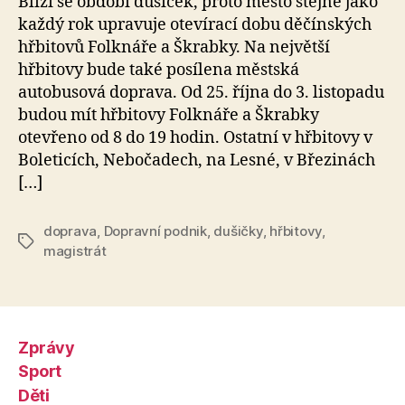
Blíží se období dušiček, proto město stejně jako
každý rok upravuje otevírací dobu děčínských
hřbitovů Folknáře a Škrabky. Na největší
hřbitovy bude také posílena městská
autobusová doprava. Od 25. října do 3. listopadu
budou mít hřbitovy Folknáře a Škrabky
otevřeno od 8 do 19 hodin. Ostatní v hřbitovy v
Boleticích, Nebočadech, na Lesné, v Březinách
[…]
doprava
,
Dopravní podnik
,
dušičky
,
hřbitovy
,
Štítky
magistrát
Zprávy
Sport
Děti