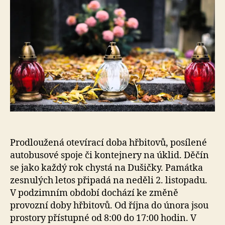
s
o
Prodloužená otevírací doba hřbitovů, posílené
autobusové spoje či kontejnery na úklid. Děčín
se jako každý rok chystá na Dušičky. Památka
zesnulých letos připadá na neděli 2. listopadu.
V podzimním období dochází ke změně
provozní doby hřbitovů. Od října do února jsou
prostory přístupné od 8:00 do 17:00 hodin. V