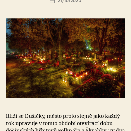
21/10/2020
a
Datum
příspěvku
l
příspěvku
e
s
o
Blíží se Dušičky, město proto stejně jako každý
rok upravuje v tomto období otevírací dobu
děčínských hřbitovů Folknáře a Škrabky. Ty dva