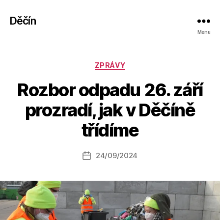
Děčín
Menu
Rubriky
ZPRÁVY
Rozbor odpadu 26. září
A
prozradí, jak v Děčíně
u
t
třídíme
o
r:
Autor
24/09/2024
a
Datum
příspěvku
l
příspěvku
e
s
o