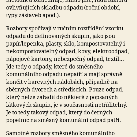
metodik a zohledňuje, mimo jiné, řadu faktorů
ovlivňujících skladbu odpadu (roční období,
typy zástaveb apod.).
Rozbory spočívají v ručním roztřídění vzorku
odpadu do definovaných skupin, jako jsou
papír/lepenka, plasty, sklo, kompostovatelný i
nekompostovatelný odpad, kovy, elektroodpad,
nápojové kartony, nebezpečný odpad, textil…
Jde tedy o odpady, které do směsného
komunálního odpadu nepatří a mají správně
končit v barevných nádobách, případně na
sběrných dvorech a střediscích. Pouze odpad,
který nelze zařadit do některé z popsaných
látkových skupin, je v současnosti netříditelný.
Je to tedy takový odpad, který do černých
popelnic na směsný komunální odpad patří.
Samotné rozbory směsného komunálního