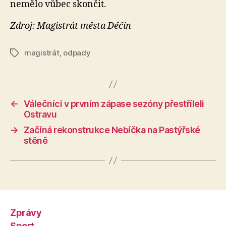
nemělo vůbec skončit.
Zdroj: Magistrát města Děčín
magistrát
,
odpady
Štítky
←
Válečníci v prvním zápase sezóny přestříleli
Ostravu
→
Začíná rekonstrukce Nebíčka na Pastýřské
stěně
Zprávy
Sport