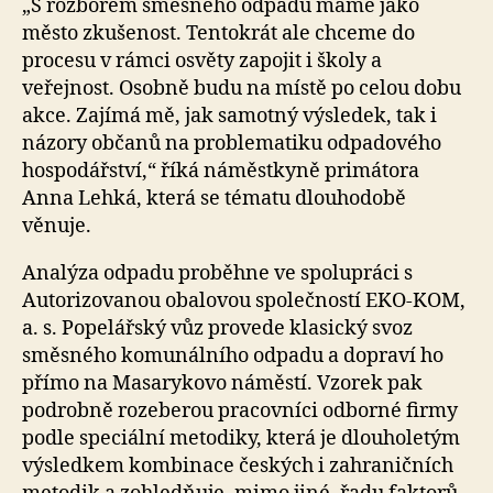
„S rozborem směsného odpadu máme jako
město zkušenost. Tentokrát ale chceme do
procesu v rámci osvěty zapojit i školy a
veřejnost. Osobně budu na místě po celou dobu
akce. Zajímá mě, jak samotný výsledek, tak i
názory občanů na problematiku odpadového
hospodářství,“ říká náměstkyně primátora
Anna Lehká, která se tématu dlouhodobě
věnuje.
Analýza odpadu proběhne ve spolupráci s
Autorizovanou obalovou společností EKO-KOM,
a. s. Popelářský vůz provede klasický svoz
směsného komunálního odpadu a dopraví ho
přímo na Masarykovo náměstí. Vzorek pak
podrobně rozeberou pracovníci odborné firmy
podle speciální metodiky, která je dlouholetým
výsledkem kombinace českých i zahraničních