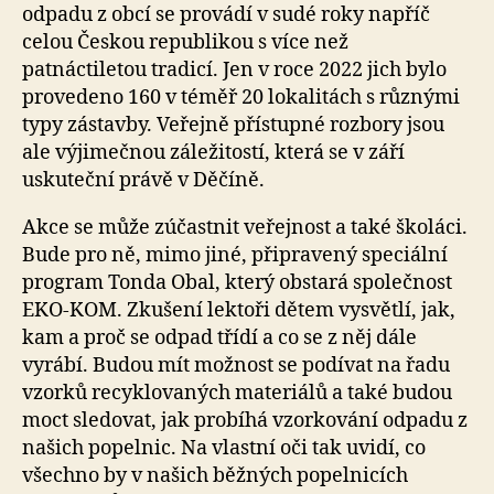
odpadu z obcí se provádí v sudé roky napříč
celou Českou republikou s více než
patnáctiletou tradicí. Jen v roce 2022 jich bylo
provedeno 160 v téměř 20 lokalitách s různými
typy zástavby. Veřejně přístupné rozbory jsou
ale výjimečnou záležitostí, která se v září
uskuteční právě v Děčíně.
Akce se může zúčastnit veřejnost a také školáci.
Bude pro ně, mimo jiné, připravený speciální
program Tonda Obal, který obstará společnost
EKO-KOM. Zkušení lektoři dětem vysvětlí, jak,
kam a proč se odpad třídí a co se z něj dále
vyrábí. Budou mít možnost se podívat na řadu
vzorků recyklovaných materiálů a také budou
moct sledovat, jak probíhá vzorkování odpadu z
našich popelnic. Na vlastní oči tak uvidí, co
všechno by v našich běžných popelnicích