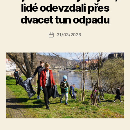
A
lidé odevzdali přes
u
t
dvacet tun odpadu
o
r:
Autor
31/03/2026
a
Datum
příspěvku
l
příspěvku
e
s
o