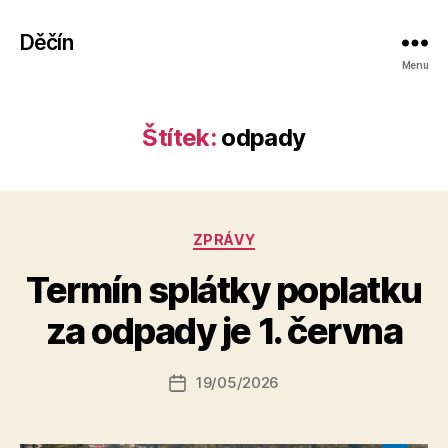
Děčín
Menu
Štítek:
odpady
Rubriky
ZPRÁVY
A
Termín splátky poplatku
u
t
za odpady je 1. června
o
r:
Autor
19/05/2026
a
Datum
příspěvku
l
příspěvku
e