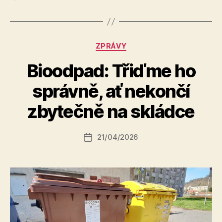
Rubriky
ZPRÁVY
Bioodpad: Třiďme ho
A
správně, ať nekončí
u
t
zbytečně na skládce
o
r:
Autor
21/04/2026
a
Datum
příspěvku
l
příspěvku
e
s
o