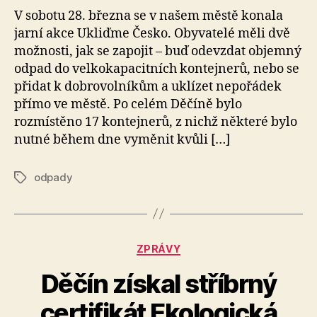
V sobotu 28. března se v našem městě konala
jarní akce Ukliďme Česko. Obyvatelé měli dvě
možnosti, jak se zapojit – buď odevzdat objemný
odpad do velkokapacitních kontejnerů, nebo se
přidat k dobrovolníkům a uklízet nepořádek
přímo ve městě. Po celém Děčíně bylo
rozmístěno 17 kontejnerů, z nichž některé bylo
nutné během dne vyměnit kvůli […]
odpady
Štítky
Rubriky
ZPRÁVY
Děčín získal stříbrný
certifikát Ekologická