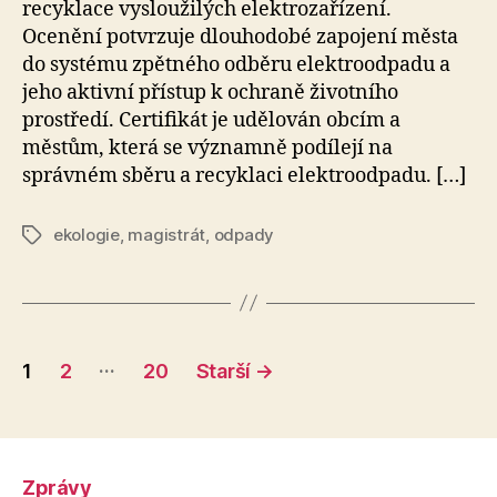
recyklace vysloužilých elektrozařízení.
Ocenění potvrzuje dlouhodobé zapojení města
do systému zpětného odběru elektroodpadu a
jeho aktivní přístup k ochraně životního
prostředí. Certifikát je udělován obcím a
městům, která se významně podílejí na
správném sběru a recyklaci elektroodpadu. […]
ekologie
,
magistrát
,
odpady
Štítky
Stránkování
…
1
2
20
Starší
→
příspěvků
Zprávy