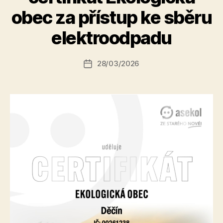
A
obec za přístup ke sběru
u
t
elektroodpadu
o
r:
Autor
28/03/2026
a
Datum
příspěvku
l
příspěvku
e
s
o