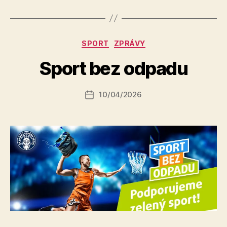
A
Rubriky
SPORT
ZPRÁVY
u
t
Sport bez odpadu
o
r:
Autor
10/04/2026
a
Datum
příspěvku
l
příspěvku
e
s
o