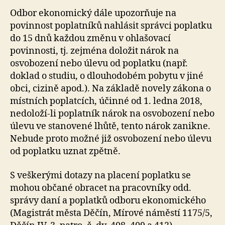
Odbor ekonomický dále upozorňuje na
povinnost poplatníků nahlásit správci poplatku
do 15 dnů každou změnu v ohlašovací
povinnosti, tj. zejména doložit nárok na
osvobození nebo úlevu od poplatku (např.
doklad o studiu, o dlouhodobém pobytu v jiné
obci, cizině apod.). Na základě novely zákona o
místních poplatcích, účinné od 1. ledna 2018,
nedoloží-li poplatník nárok na osvobození nebo
úlevu ve stanovené lhůtě, tento nárok zanikne.
Nebude proto možné již osvobození nebo úlevu
od poplatku uznat zpětně.
S veškerými dotazy na placení poplatku se
mohou občané obracet na pracovníky odd.
správy daní a poplatků odboru ekonomického
(Magistrát města Děčín, Mírové náměstí 1175/5,