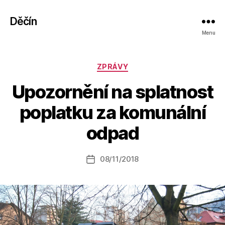
Děčín
Menu
Rubriky
ZPRÁVY
Upozornění na splatnost
A
poplatku za komunální
u
t
odpad
o
r:
Autor
08/11/2018
a
Datum
příspěvku
l
příspěvku
e
s
o