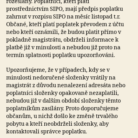
rozeslány. Poplatníci, kteří platí
prostřednictvím SIPO, mají předpis poplatku
zahrnut v rozpisu SIPO na měsíc listopad t.r.
Občané, kteří platí poplatek převodem z účtu
nebo kteří oznámili, že budou platit přímo v
pokladně magistrátu, obdrželi informace k
platbě již v minulosti a nebudou již proto na
termín splatnosti poplatku upozorňováni.
Upozorňujeme, že v případech, kdy se v
minulosti nedoručené složenky vrátily na
magistrát z důvodu nenalezení adresáta nebo
poplatníci složenky opakovaně nezaplatili,
nebudou již v dalším období složenky těmto
poplatníkům zasílány. Proto doporučujeme
občanům, u nichž došlo ke změně trvalého
pobytu a kteří neobdrželi složenky, aby
kontaktovali správce poplatku.