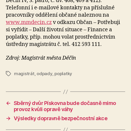
Děčín IV, 3. patro, č. dv. 408, 409 a 412).
Telefonní i e-mailové kontakty na příslušné
pracovníky oddělení občané naleznou na
www.mmdecin.cz
v odkazu Občan – Potřebuji
si vyřídit – Další životní situace – Finance a
poplatky, příp. mohou volat prostřednictvím
ústředny magistrátu č. tel. 412 593 111.
Zdroj: Magistrát města Děčín
magistrát
,
odpady
,
poplatky
Štítky
←
Sběrný dvůr Pískovna bude dočasně mimo
provoz kvůli opravě váhy
→
Výsledky dopravně bezpečnostní akce