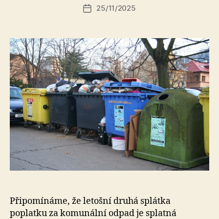
Autor
25/11/2025
a
Datum
příspěvku
l
příspěvku
e
s
o
Připomínáme, že letošní druhá splátka
poplatku za komunální odpad je splatná