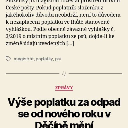
Složenky již magistrát rozeslal prostřednictvím
České pošty. Pokud poplatník složenku z
jakéhokoliv důvodu neobdrží, není to důvodem
k nezaplacení poplatku ve lhůtě stanovené
vyhláškou. Podle obecně závazné vyhlášky č.
3/2019 o místním poplatku ze psů, dojde-li ke
změně údajů uvedených […]
magistrát
,
poplatky
,
psi
Štítky
Rubriky
ZPRÁVY
Výše poplatku za odpad
A
se od nového roku v
u
t
Děčíně mění
o