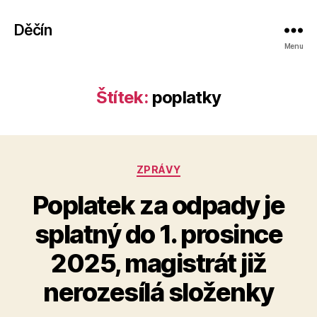
Děčín
Menu
Štítek:
poplatky
Rubriky
ZPRÁVY
Poplatek za odpady je
splatný do 1. prosince
A
2025, magistrát již
u
t
nerozesílá složenky
o
r: