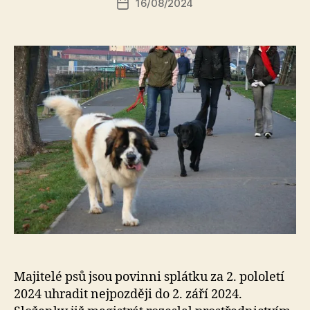
16/08/2024
a
Datum
příspěvku
l
příspěvku
e
s
o
Majitelé psů jsou povinni splátku za 2. pololetí
2024 uhradit nejpozději do 2. září 2024.