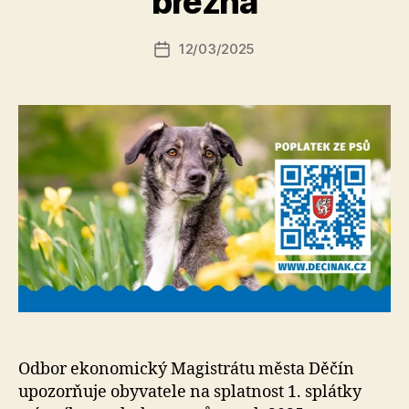
března
o
r:
Autor
12/03/2025
a
Datum
příspěvku
l
příspěvku
e
s
o
Odbor ekonomický Magistrátu města Děčín
upozorňuje obyvatele na splatnost 1. splátky