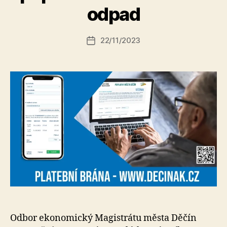
t
odpad
o
r:
Autor
22/11/2023
a
Datum
příspěvku
l
příspěvku
e
s
o
Odbor ekonomický Magistrátu města Děčín