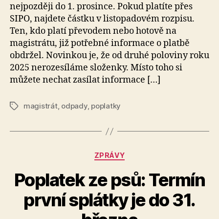
nejpozději do 1. prosince. Pokud platíte přes
SIPO, najdete částku v listopadovém rozpisu.
Ten, kdo platí převodem nebo hotově na
magistrátu, již potřebné informace o platbě
obdržel. Novinkou je, že od druhé poloviny roku
2025 nerozesíláme složenky. Místo toho si
můžete nechat zasílat informace […]
magistrát
,
odpady
,
poplatky
Štítky
Rubriky
ZPRÁVY
Poplatek ze psů: Termín
A
první splátky je do 31.
u
t