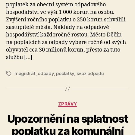
poplatek za obecní systém odpadového
hospodářství ve výši 1 000 korun na osobu.
Zvýšení ročního poplatku o 250 korun schválili
zastupitelé města. Náklady na odpadové
hospodářství každoročně rostou. Město Děčín
na poplatcích za odpady vybere ročně od svých
obyvatel cca 30 milionů korun, přesto za tuto
službu […]
magistrát
,
odpady
,
poplatky
,
svoz odpadu
Štítky
Rubriky
ZPRÁVY
Upozornění na splatnost
A
poplatku za komunální
u