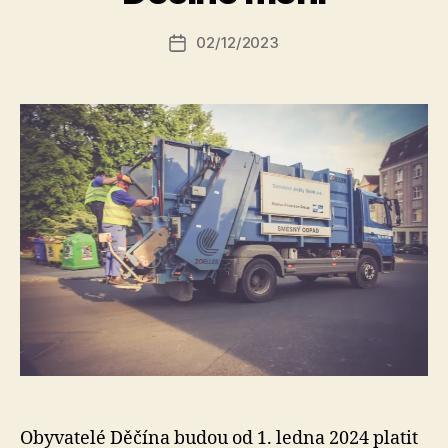
r:
Autor
02/12/2023
a
Datum
příspěvku
l
příspěvku
e
s
o
Obyvatelé Děčína budou od 1. ledna 2024 platit