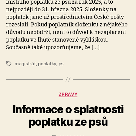
místního poplatku ze psů za rok 2025, a to
nejpozději do 31. března 2025. Složenky na
poplatek jsme už prostřednictvím České pošty
rozeslali. Pokud poplatník složenku z nějakého
důvodu neobdrží, není to důvod k nezaplacení
poplatku ve lhůtě stanovené vyhláškou.
Současně také upozorňujeme, že […]
magistrát
,
poplatky
,
psi
Štítky
Rubriky
ZPRÁVY
A
Informace o splatnosti
u
t
poplatku ze psů
o
r:
Autor