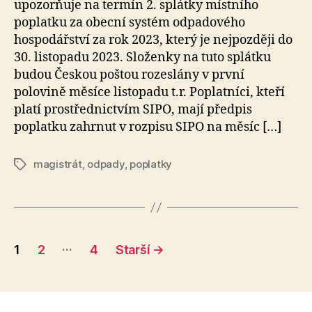
upozorňuje na termín 2. splátky místního
poplatku za obecní systém odpadového
hospodářství za rok 2023, který je nejpozději do
30. listopadu 2023. Složenky na tuto splátku
budou Českou poštou rozeslány v první
polovině měsíce listopadu t.r. Poplatníci, kteří
platí prostřednictvím SIPO, mají předpis
poplatku zahrnut v rozpisu SIPO na měsíc […]
magistrát
,
odpady
,
poplatky
Štítky
Stránkování
…
1
2
4
Starší
→
příspěvků