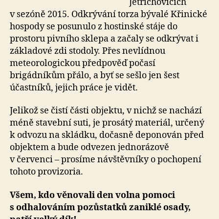
Jetřichovicích
v sezóně 2015. Odkrývání torza bývalé Křinické
hospody se posunulo z hostinské stáje do
prostoru pivního sklepa a začaly se odkrývat i
základové zdi stodoly. Přes nevlídnou
meteorologickou předpověď počasí
brigádníkům přálo, a byť se sešlo jen šest
účastníků, jejich práce je vidět.
Jelikož se čistí části objektu, v nichž se nachází
méně stavební suti, je prosátý materiál, určený
k odvozu na skládku, dočasně deponován před
objektem a bude odvezen jednorázově
v červenci – prosíme návštěvníky o pochopení
tohoto provizoria.
Všem, kdo věnovali den volna pomoci
s odhalováním pozůstatků zaniklé osady,