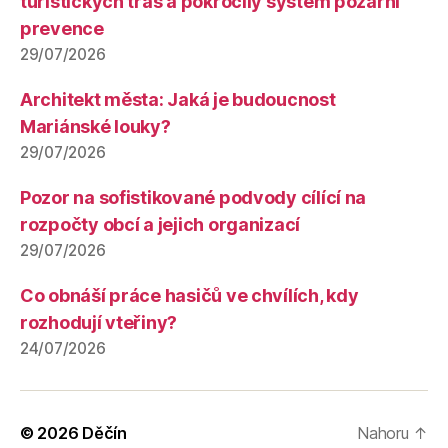
turistických tras a pokročilý systém požární
prevence
29/07/2026
Architekt města: Jaká je budoucnost
Mariánské louky?
29/07/2026
Pozor na sofistikované podvody cílící na
rozpočty obcí a jejich organizací
29/07/2026
Co obnáší práce hasičů ve chvílích, kdy
rozhodují vteřiny?
24/07/2026
© 2026
Děčín
Nahoru
↑