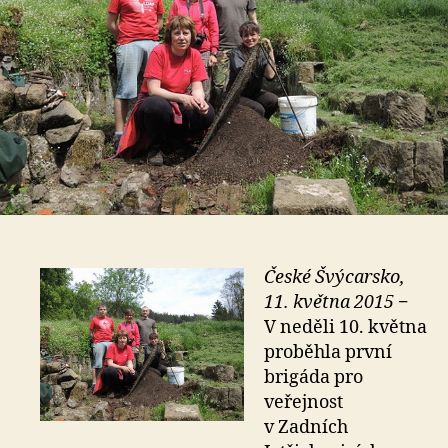
České Švýcarsko,
11. května 2015
−
V neděli 10. května
proběhla první
brigáda pro
veřejnost
v Zadních