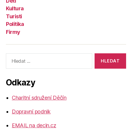
Děti
Kultura
Turisti
Politika
Firmy
Výsledky
vyhledávání:
Odkazy
Charitní sdružení Děčín
Dopravní podnik
EMAIL na decin.cz