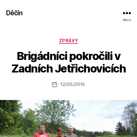
Děčín
Menu
Rubriky
ZPRÁVY
A
Brigádníci pokročili v
u
t
Zadních Jetřichovicích
o
r:
Autor
12/05/2015
a
Datum
příspěvku
l
příspěvku
e
s
o