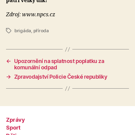
patří velký dík!
Zdroj: www.npcs.cz
brigáda
,
příroda
Štítky
←
Upozornění na splatnost poplatku za
komunální odpad
→
Zpravodajství Policie České republiky
Zprávy
Sport