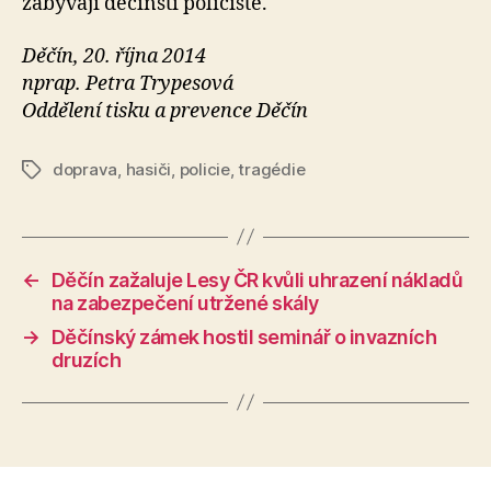
zabývají děčínští policisté.
Děčín, 20. října 2014
nprap. Petra Trypesová
Oddělení tisku a prevence Děčín
doprava
,
hasiči
,
policie
,
tragédie
Štítky
←
Děčín zažaluje Lesy ČR kvůli uhrazení nákladů
na zabezpečení utržené skály
→
Děčínský zámek hostil seminář o invazních
druzích