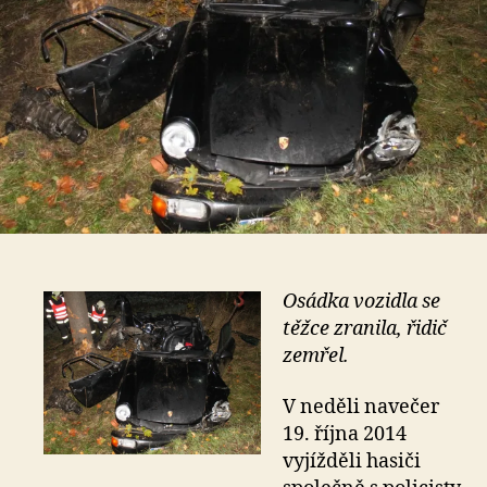
Osádka vozidla se
těžce zranila, řidič
zemřel.
V neděli navečer
19. října 2014
vyjížděli hasiči