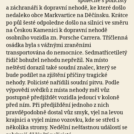
společně s policisty
a záchranáři k dopravní nehodě, ke které došlo
nedaleko obce Markvartice na Děčínsku. Krátce
po půl šesté odpoledne došlo na silnici ve směru
na Českou Kamenici k dopravní nehodě
osobního vozidla zn. Porsche Carrera. Tříčlenná
osádka byla s vážnými zraněními
transportována do nemocnice. Sedmatřicetiletý
řidič bohužel nehodu nepřežil. Na místo
neštěstí dorazil také soudní znalec, který se
bude podílet na zjištění příčiny tragické
nehody. Policisté nařídili soudní pitvu. Podle
výpovědí svědků z místa nehody měl vůz
postupně předjíždět vozidla jedoucí v koloně
před ním. Při předjíždění jednoho z nich
pravděpodobně dostal vůz smyk, vjel na levou
krajnici a vyjel mimo vozovku, kde se střetl s
několika stromy. Nedělní nešťastnou událostí se