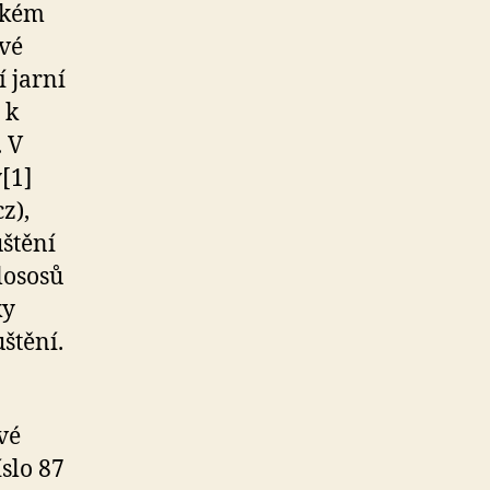
ském
rvé
í jarní
 k
. V
y[1]
z),
štění
lososů
ky
štění.
vé
slo 87