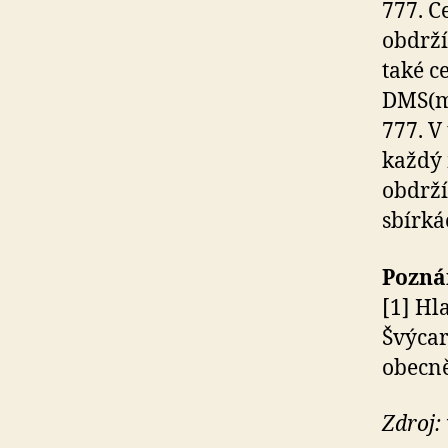
777. C
obdrží
také c
DMS(m
777. V
každý 
obdrží
sbírká
Pozn
[1] Hl
Švýcar
obecně
Zdroj: