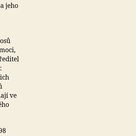
a jeho
sosů
omoci,
ředitel
:
ich
ů
ají ve
ého
98