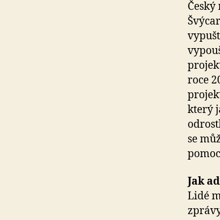
Český 
Švýcar
vypušt
vypouš
projek
roce 2
projek
který 
odrost
se můž
pomocí
Jak ad
Lidé m
zpráv