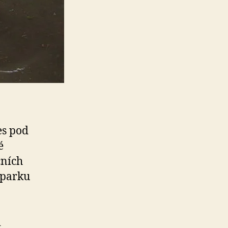
es pod
é
čních
i parku
i