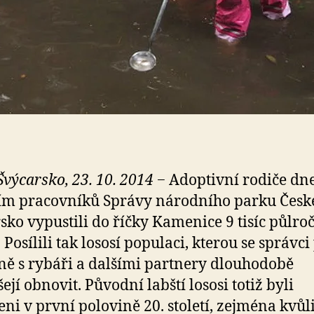
Švýcarsko, 23. 10. 2014
− Adoptivní rodiče dn
ím pracovníků Správy národního parku Česk
sko vypustili do říčky Kamenice 9 tisíc půlro
 Posílili tak lososí populaci, kterou se správc
ně s rybáři a dalšími partnery dlouhodobě
ejí obnovit. Původní labští lososi totiž byli
ni v první polovině 20. století, zejména kvůl