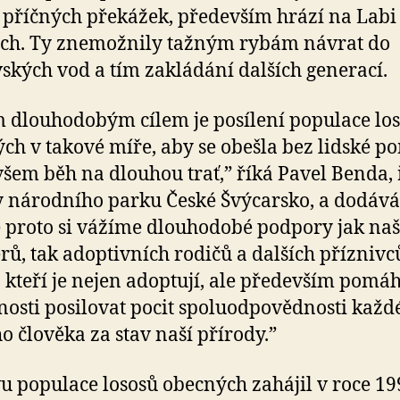
 příčných překážek, především hrází na Labi 
ích. Ty znemožnily tažným rybám návrat do
kých vod a tím zakládání dalších generací.
 dlouhodobým cílem je posílení populace lo
ch v takové míře, aby se obešla bez lidské p
ovšem běh na dlouhou trať,” říká Pavel Benda, 
 národního parku České Švýcarsko, a dodává
 proto si vážíme dlouhodobé podpory jak naš
rů, tak adoptivních rodičů a dalších příznivc
, kteří je nejen adoptují, ale především pomáh
nosti posilovat pocit spoluodpovědnosti každ
o člověka za stav naší přírody.”
 populace lososů obecných zahájil v roce 19