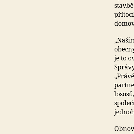
stavbě
přítoc
domovs
„Naším
obecný
je to 
Správy
„Právě
partne
lososů
společ
jednoh
Obnovu