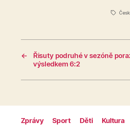
Česk
Štítky
←
Řisuty podruhé v sezóně poraz
výsledkem 6:2
Zprávy
Sport
Děti
Kultura