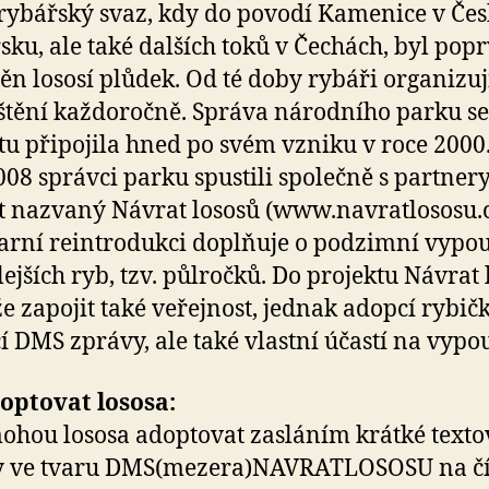
rybářský svaz, kdy do povodí Kamenice v Če
sku, ale také dalších toků v Čechách, byl pop
ěn lososí plůdek. Od té doby rybáři organizuj
tění každoročně. Správa národního parku se
tu připojila hned po svém vzniku v roce 2000
008 správci parku spustili společně s partner
t nazvaný Návrat lososů (www.navratlososu.c
jarní reintrodukci doplňuje o podzimní vypou
lejších ryb, tzv. půlročků. Do projektu Návrat 
e zapojit také veřejnost, jednak adopcí rybič
 DMS zprávy, ale také vlastní účastí na vypou
optovat lososa:
ohou lososa adoptovat zasláním krátké texto
y ve tvaru DMS(mezera)NAVRATLOSOSU na čí