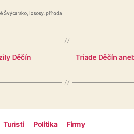
é Švýcarsko
,
lososy
,
příroda
ily Děčín
Triade Děčín aneb
Turisti
Politika
Firmy