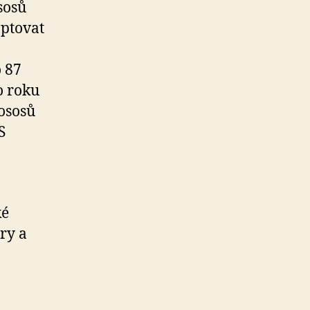
sosů
optovat
 87
o roku
lososů
S
ké
ry a