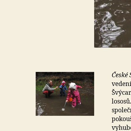
České 
veden
Švýcar
lososů.
společ
pokouš
vyhube