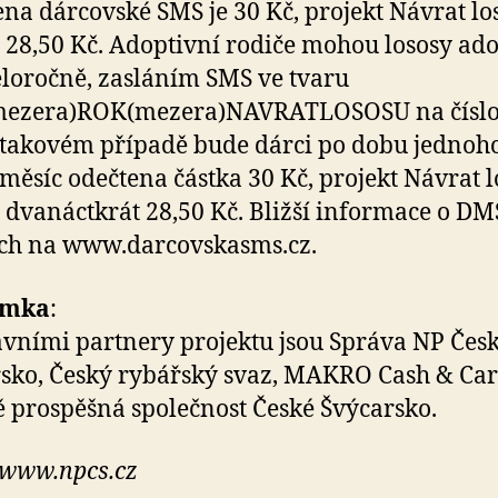
ena dárcovské SMS je 30 Kč, projekt Návrat lo
 28,50 Kč. Adoptivní rodiče mohou lososy ad
eloročně, zasláním SMS ve tvaru
ezera)ROK(mezera)NAVRATLOSOSU na číslo
 takovém případě bude dárci po dobu jednoh
měsíc odečtena částka 30 Kč, projekt Návrat 
 dvanáctkrát 28,50 Kč. Bližší informace o DM
ch na www.darcovskasms.cz.
ámka
:
avními partnery projektu jsou Správa NP Čes
sko, Český rybářský svaz, MAKRO Cash & Car
 prospěšná společnost České Švýcarsko.
 www.npcs.cz