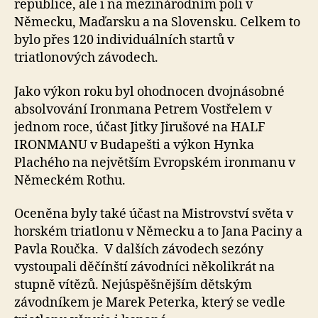
republice, ale i na mezinárodním poli v
Německu, Maďarsku a na Slovensku. Celkem to
bylo přes 120 individuálních startů v
triatlonových závodech.
Jako výkon roku byl ohodnocen dvojnásobné
absolvování Ironmana Petrem Vostřelem v
jednom roce, účast Jitky Jirušové na HALF
IRONMANU v Budapešti a výkon Hynka
Plachého na největším Evropském ironmanu v
Německém Rothu.
Oceněna byly také účast na Mistrovství světa v
horském triatlonu v Německu a to Jana Paciny a
Pavla Roučka. V dalších závodech sezóny
vystoupali děčínští závodníci několikrát na
stupně vítězů. Nejúspěšnějším dětským
závodníkem je Marek Peterka, který se vedle