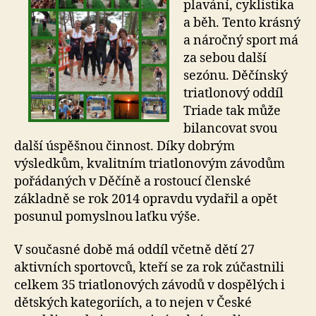
plavání, cyklistika
a běh. Tento krásný
a náročný sport má
za sebou další
sezónu. Děčínský
triatlonový oddíl
Triade tak může
bilancovat svou
další úspěšnou činnost. Díky dobrým
výsledkům, kvalitním triatlonovým závodům
pořádaných v Děčíně a rostoucí členské
základně se rok 2014 opravdu vydařil a opět
posunul pomyslnou laťku výše.
V současné době má oddíl včetně dětí 27
aktivních sportovců, kteří se za rok zúčastnili
celkem 35 triatlonových závodů v dospělých i
dětských kategoriích, a to nejen v České