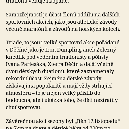
triatlonu věnuje i kopané.
Samozřejmostí je účast členů oddílu na dalších
sportovních akcích, jako jsou atletické závody
včetně maratónů a závodů na horských kolech.
Triade, to jsou i velké sportovní akce pořádané
v Děčíně jako je Iron Dumpling aneb Železný
knedlík pod vedením triatlonisty a pólisty
Ivana Parlesáka, Xterra Děčín a další včetně
dvou dětských duatlonů, které zaznamenaly
rekordní účast. Zejména dětské závody
získávají na popularitě a mají vždy strhující
atmosféru – to je nejen velký příslib do
budoucna, ale i ukázka toho, že děti neztratily
chuť sportovat.
Závěrečnou akcí sezony byl „Běh 17.listopadu“
na 5km na dráze a dětské běhy od 200m po