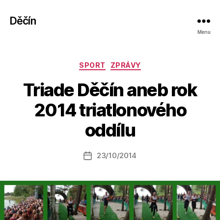
Děčín
Menu
Rubriky
SPORT
ZPRÁVY
Triade Děčín aneb rok
A
2014 triatlonového
u
t
oddílu
o
r:
Autor
23/10/2014
a
Datum
příspěvku
l
příspěvku
e
s
o