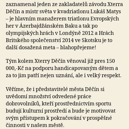
zaznamenal jeden ze zakladatelů závodu Xterra
Děčín a mistr světa v kvadriatlonu Lukáš Matys
– je hlavním manažerem triatlonu Evropských
her v Ázerbajdžánském Baku a tak po
olympijských hrách v Londýně 2012 a Hrách
Britského společenství 2014 ve Skotsku je to
další dosažená meta – blahopřejeme!
Tým kolem Xterry Děčín věnoval již pres 150
000,-Kč na podporu handicapovaným dětem a
za to jim patří nejen uznání, ale i velký respekt.
Věříme, že i představitelé města Děčín si
uvědomí množství odvedené práce
dobrovolníků, kteří prostřednictvím sportu
budují kulturní prostředí a bude je motivovat
svým přístupem k pokračování v prospěšné
činnosti v našem městě.