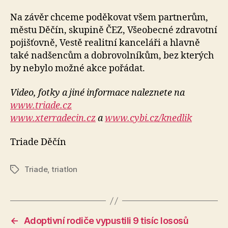
Na závěr chceme poděkovat všem partnerům,
městu Děčín, skupině ČEZ, Všeobecné zdravotní
pojišťovně, Vestě realitní kanceláři a hlavně
také nadšencům a dobrovolníkům, bez kterých
by nebylo možné akce pořádat.
Video, fotky a jiné informace naleznete na
www.triade.cz
www.xterradecin.cz
a
www.cybi.cz/knedlik
Triade Děčín
Triade
,
triatlon
Štítky
←
Adoptivní rodiče vypustili 9 tisíc lososů