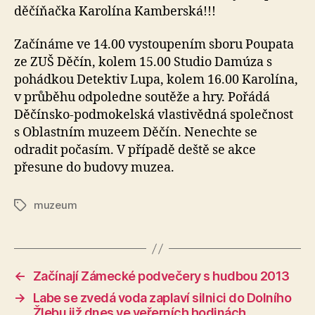
děčíňačka Karolína Kamberská!!!
Začínáme ve 14.00 vystoupením sboru Poupata
ze ZUŠ Děčín, kolem 15.00 Studio Damúza s
pohádkou Detektiv Lupa, kolem 16.00 Karolína,
v průběhu odpoledne soutěže a hry. Pořádá
Děčínsko-podmokelská vlastivědná společnost
s Oblastním muzeem Děčín. Nenechte se
odradit počasím. V případě deště se akce
přesune do budovy muzea.
muzeum
Štítky
←
Začínají Zámecké podvečery s hudbou 2013
→
Labe se zvedá voda zaplaví silnici do Dolního
Žlebu již dnes ve veřerních hodinách…