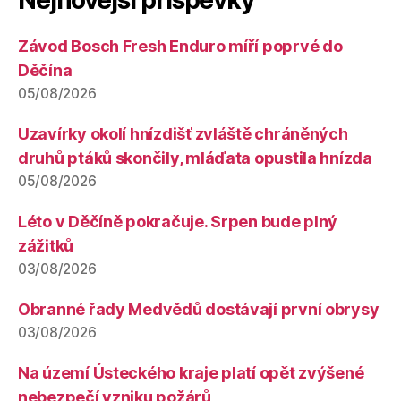
Závod Bosch Fresh Enduro míří poprvé do
Děčína
05/08/2026
Uzavírky okolí hnízdišť zvláště chráněných
druhů ptáků skončily, mláďata opustila hnízda
05/08/2026
Léto v Děčíně pokračuje. Srpen bude plný
zážitků
03/08/2026
Obranné řady Medvědů dostávají první obrysy
03/08/2026
Na území Ústeckého kraje platí opět zvýšené
nebezpečí vzniku požárů