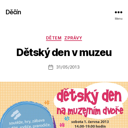
Děčín
Menu
A
Rubriky
DĚTEM
ZPRÁVY
u
t
Dětský den v muzeu
o
r:
Autor
31/05/2013
a
Datum
příspěvku
l
příspěvku
e
s
o