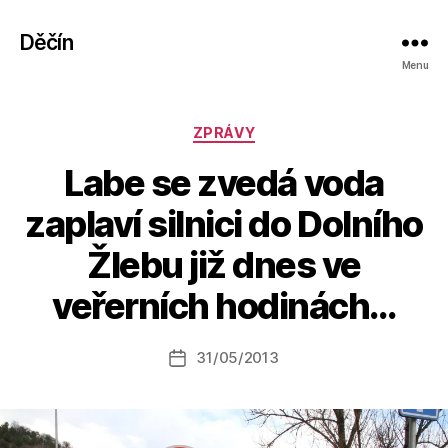
Děčín
Menu
Rubriky
ZPRÁVY
Labe se zvedá voda
zaplaví silnici do Dolního
Žlebu již dnes ve
A
u
veřerních hodinách…
t
o
r:
Autor
31/05/2013
Datum
k
příspěvku
příspěvku
a
fi
k