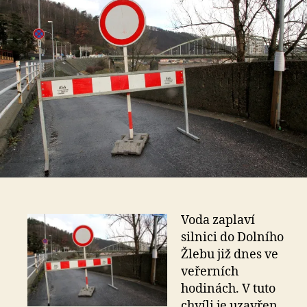
Voda zaplaví
silnici do Dolního
Žlebu již dnes ve
veřerních
hodinách. V tuto
chvíli je uzavřen