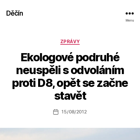
Děčín
Menu
Rubriky
ZPRÁVY
Ekologové podruhé
neuspěli s odvoláním
A
proti D8, opět se začne
u
t
stavět
o
r:
Autor
15/08/2012
a
Datum
příspěvku
l
příspěvku
e
s
o