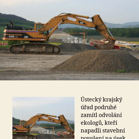
Ústecký krajský
úřad podruhé
zamítl odvolání
ekologů, kteří
napadli stavební
povolení na úsek