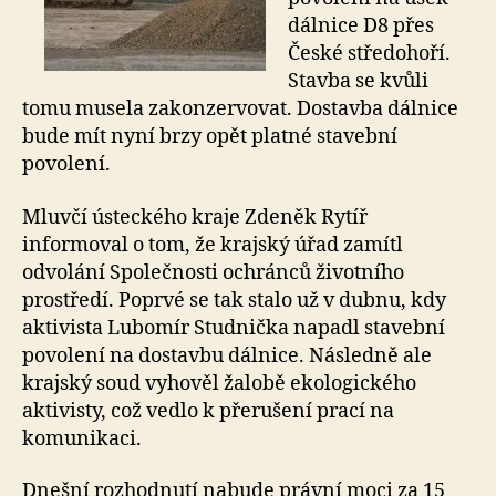
dálnice D8 přes
České středohoří.
Stavba se kvůli
tomu musela zakonzervovat. Dostavba dálnice
bude mít nyní brzy opět platné stavební
povolení.
Mluvčí ústeckého kraje Zdeněk Rytíř
informoval o tom, že krajský úřad zamítl
odvolání Společnosti ochránců životního
prostředí. Poprvé se tak stalo už v dubnu, kdy
aktivista Lubomír Studnička napadl stavební
povolení na dostavbu dálnice. Následně ale
krajský soud vyhověl žalobě ekologického
aktivisty, což vedlo k přerušení prací na
komunikaci.
Dnešní rozhodnutí nabude právní moci za 15