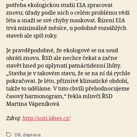
potřeba ekologickou studii EIA zpracovat
znovu; úřady podle nich o celém problému vědí
léta a snaží se své chyby maskovat. Řízení EIA
trvá minimálně měsíce, u podobně rozsáhlých
staveb ale spíš roky.
Je pravděpodobné, že ekologové se na soud
obrátí znovu. ŘSD ale nechce čekat a začne
stavět hned po uplynutí patnáctidenní lhůty.
„Stavba je v takovém stavu, že se na ní dá rychle
pokračovat. Je léto, příznivé klimatické období,
takže to uděláme. V tuto chvíli přehodnocujeme
časový harmonogram,“ řekla mluvčí ŘSD
Martina Vápeníková
Zdroj:
http://usti.idnes.cz/
D8
,
doprava
Štítky