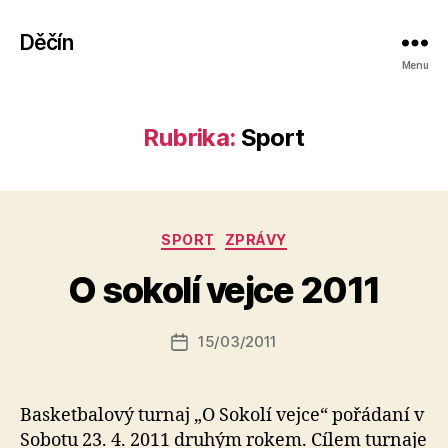
Děčín
Menu
Rubrika:
Sport
Rubriky
SPORT
ZPRÁVY
A
u
O sokolí vejce 2011
t
o
r:
Autor
15/03/2011
Datum
k
příspěvku
příspěvku
a
fi
Basketbalový turnaj „O Sokolí vejce“ pořádaní v
k
Sobotu 23. 4. 2011 druhým rokem. Cílem turnaje