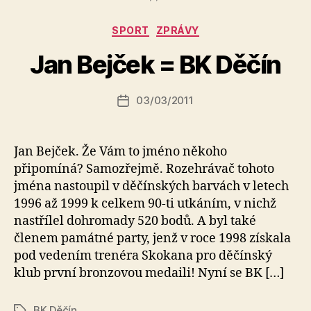
Rubriky
SPORT
ZPRÁVY
A
u
Jan Bejček = BK Děčín
t
o
r:
Autor
03/03/2011
Datum
k
příspěvku
příspěvku
a
fi
Jan Bejček. Že Vám to jméno někoho
k
připomíná? Samozřejmě. Rozehrávač tohoto
jména nastoupil v děčínských barvách v letech
1996 až 1999 k celkem 90-ti utkáním, v nichž
nastřílel dohromady 520 bodů. A byl také
členem památné party, jenž v roce 1998 získala
pod vedením trenéra Skokana pro děčínský
klub první bronzovou medaili! Nyní se BK […]
BK Děčín
Štítky