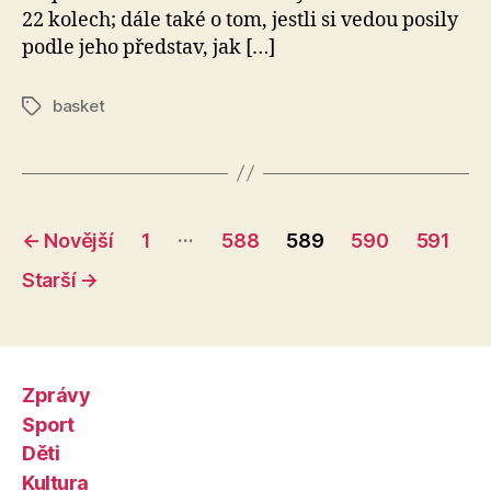
22 kolech; dále také o tom, jestli si vedou posily
podle jeho představ, jak […]
basket
Štítky
Stránkování
…
←
Novější
1
588
589
590
591
příspěvků
Starší
→
Zprávy
Sport
Děti
Kultura