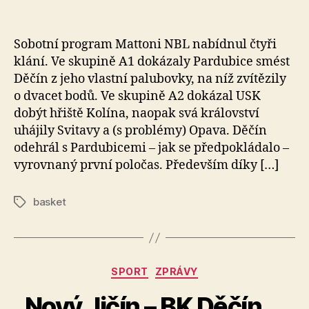
k
příspěvku
příspěvku
a
fi
Sobotní program Mattoni NBL nabídnul čtyři
k
klání. Ve skupině A1 dokázaly Pardubice smést
Děčín z jeho vlastní palubovky, na níž zvítězily
o dvacet bodů. Ve skupině A2 dokázal USK
dobýt hřiště Kolína, naopak svá království
uhájily Svitavy a (s problémy) Opava. Děčín
odehrál s Pardubicemi – jak se předpokládalo –
vyrovnaný první poločas. Především díky […]
basket
Štítky
Rubriky
SPORT
ZPRÁVY
Nový Jičín – BK Děčín …
A