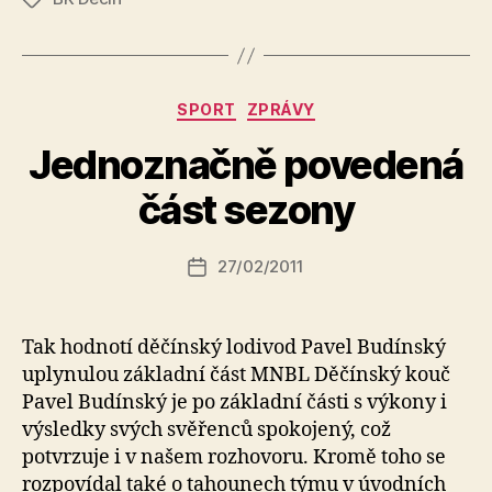
Rubriky
SPORT
ZPRÁVY
Jednoznačně povedená
A
u
část sezony
t
o
r:
Autor
27/02/2011
Datum
k
příspěvku
příspěvku
a
fi
Tak hodnotí děčínský lodivod Pavel Budínský
k
uplynulou základní část MNBL Děčínský kouč
Pavel Budínský je po základní části s výkony i
výsledky svých svěřenců spokojený, což
potvrzuje i v našem rozhovoru. Kromě toho se
rozpovídal také o tahounech týmu v úvodních