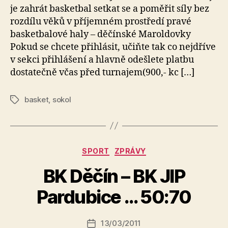
je zahrát basketbal setkat se a poměřit síly bez
rozdílu věků v příjemném prostředí pravé
basketbalové haly – děčínské Maroldovky
Pokud se chcete přihlásit, učiňte tak co nejdříve
v sekci přihlášení a hlavně odešlete platbu
dostatečně včas před turnajem(900,- kc […]
basket
,
sokol
Štítky
Rubriky
SPORT
ZPRÁVY
BK Děčín – BK JIP
A
u
Pardubice … 50:70
t
o
r:
Autor
13/03/2011
Datum