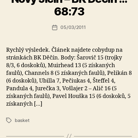
u
68:73
t
o
r:
Autor
05/03/2011
Datum
k
příspěvku
příspěvku
a
fi
Rychlý výsledek. Článek najdete cobydup na
k
stránkách BK Děčín. Body: Šarovič 15 (trojky
8/3, 6 doskoků), Muirhead 13 (5 získaných
faulů), Channels 8 (5 získaných faulů), Pelikán 8
(6 doskoků), Ubilla 7, Pečiukas 4, Šteffel 4,
Pandula 4, Jurečka 3, Vošlajer 2 – Alič 16 (5
získaných faulů), Pavel Houška 15 (6 doskoků, 5
získaných […]
basket
Štítky