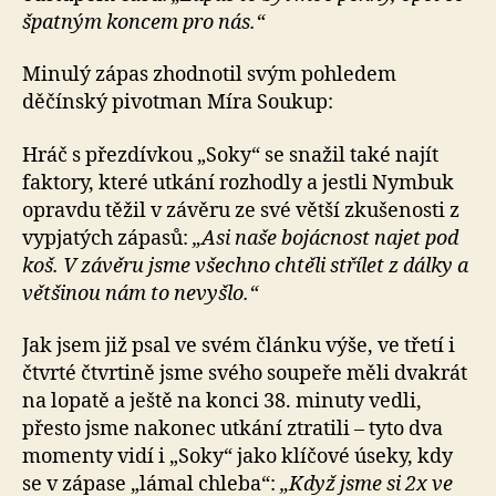
špatným koncem pro nás.“
Minulý zápas zhodnotil svým pohledem
děčínský pivotman Míra Soukup:
Hráč s přezdívkou „Soky“ se snažil také najít
faktory, které utkání rozhodly a jestli Nymbuk
opravdu těžil v závěru ze své větší zkušenosti z
vypjatých zápasů:
„Asi naše bojácnost najet pod
koš. V závěru jsme všechno chtěli střílet z dálky a
většinou nám to nevyšlo.“
Jak jsem již psal ve svém článku výše, ve třetí i
čtvrté čtvrtině jsme svého soupeře měli dvakrát
na lopatě a ještě na konci 38. minuty vedli,
přesto jsme nakonec utkání ztratili – tyto dva
momenty vidí i „Soky“ jako klíčové úseky, kdy
se v zápase „lámal chleba“:
„Když jsme si 2x ve