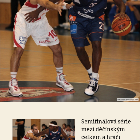
Semifinálová série
mezi děčínským
celkem a hráči