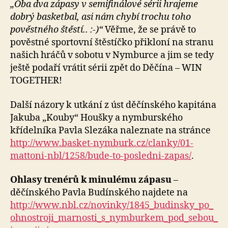
„Oba dva zápasy v semifinálové sérii hrajeme
dobrý basketbal, asi nám chybí trochu toho
pověstného štěstí..
:-)“
Věřme, že se právě to
pověstné sportovní štěstíčko přikloní na stranu
našich hráčů v sobotu v Nymburce a jim se tedy
ještě podaří vrátit sérii zpět do Děčína – WIN
TOGETHER!
Další názory k utkání z úst děčínského kapitána
Jakuba „Kouby“ Houšky a nymburského
křídelníka Pavla Slezáka naleznate na stránce
http://www.basket-nymburk.cz/clanky/01-
mattoni-nbl/1258/bude-to-posledni-zapas/
.
Ohlasy trenérů k minulému zápasu
–
děčínského Pavla Budínského najdete na
http://www.nbl.cz/novinky/1845_budinsky_po_
ohnostroji_marnosti_s_nymburkem_pod_sebou_