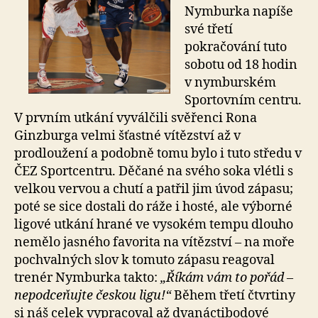
Nymburka napíše
své třetí
pokračování tuto
sobotu od 18 hodin
v nymburském
Sportovním centru.
V prvním utkání vyválčili svěřenci Rona
Ginzburga velmi šťastné vítězství až v
prodloužení a podobně tomu bylo i tuto středu v
ČEZ Sportcentru. Děčané na svého soka vlétli s
velkou vervou a chutí a patřil jim úvod zápasu;
poté se sice dostali do ráže i hosté, ale výborné
ligové utkání hrané ve vysokém tempu dlouho
nemělo jasného favorita na vítězství – na moře
pochvalných slov k tomuto zápasu reagoval
trenér Nymburka takto:
„Říkám vám to pořád –
nepodceňujte českou ligu!“
Během třetí čtvrtiny
si náš celek vypracoval až dvanáctibodové