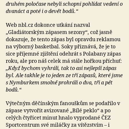
druhém poločase nebyli schopni pohlídat vedení o
dvanáct a poté i o devět bodů.“
Web nbl.cz dokonce utkání nazval
„Gladiátorským zápasem sezony“, což jasně
dokazuje, že tento zápas byl opravdu reklamou
na výborný basketbal. Soky přiznává, že je to
sice příjemné zjištění odehrát s Polabany zápas
roku, ale pro náš celek má stále hořkou příchuť:
„Když bychom vyhráli, tak to asi nejlepší zápas
byl. Ale takhle je to jeden ze tří zápasů, které jsme
s Nymburkem smolně prohráli o dva, tři a pět
bodů.“
Výtečným děčínským fanouškům se podařilo v
zápase vytvořit avizované „Bílé peklo“ a po
celých čtyřicet minut hnalo vyprodané ČEZ
Sportcentrum své miláčky za vítězstvím – i