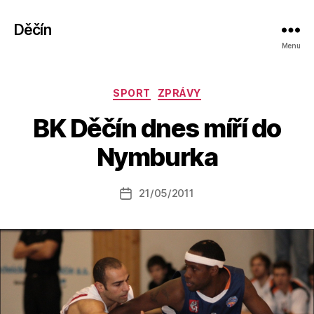
Děčín
Menu
Rubriky
SPORT
ZPRÁVY
A
BK Děčín dnes míří do
u
t
Nymburka
o
r:
Autor
21/05/2011
a
Datum
příspěvku
l
příspěvku
e
s
o