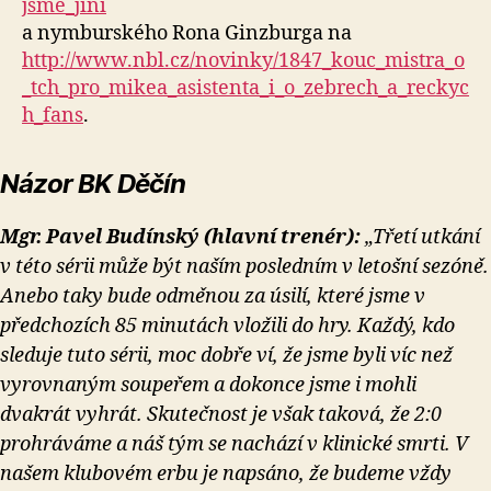
jsme_jini
a nymburského Rona Ginzburga na
http://www.nbl.cz/novinky/1847_kouc_mistra_o
_tch_pro_mikea_asistenta_i_o_zebrech_a_reckyc
h_fans
.
Názor BK Děčín
Mgr. Pavel Budínský (hlavní trenér):
„Třetí utkání
v této sérii může být naším posledním v letošní sezóně.
Anebo taky bude odměnou za úsilí, které jsme v
předchozích 85 minutách vložili do hry. Každý, kdo
sleduje tuto sérii, moc dobře ví, že jsme byli víc než
vyrovnaným soupeřem a dokonce jsme i mohli
dvakrát vyhrát. Skutečnost je však taková, že 2:0
prohráváme a náš tým se nachází v klinické smrti. V
našem klubovém erbu je napsáno, že budeme vždy