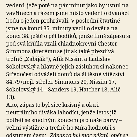
vedení, ježe poté na pár minut jako by usnul na
vavřínech a rázem jsme místo vedení o dvanáct
bodů o jeden prohrávali. V poslední čtvrtině
jsme na konci 35. minuty vedli o devět a na
konci 38. ještě o pět bodíků, jenže finiš zápasu si
pod svá křídla vzali chladnokrevní Chester
Simmons (kterému se jinak také přezdívá
trefně „Zabiják“), Afik Nissim a Ladislav
Sokolovský a hlavně jejich zásluhou si nakonec
Středočesi odváželi domů další těsné vítězství
84:79 (nejl. střelci: Simmons 20, Nissim 17,
Sokolovský 14 – Sanders 19, Hatcher 18, Alič
13).
Ano, zápas to byl sice krásný a oku i
neutrálního diváka lahodící, jenže letos již
potřetí se smolným koncem pro naše barvy –
velmi výstižně a trefně ho Míra hodnotí i s
odstupem času:
„Zápas to byl moc pěkný, opět se