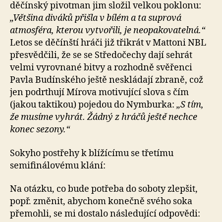
děčínský pivotman jim složil velkou poklonu:
„Většina diváků přišla v bílém a ta suprová
atmosféra, kterou vytvořili, je neopakovatelná.“
Letos se děčínští hráči již třikrát v Mattoni NBL
přesvědčili, že se se Středočechy dají sehrát
velmi vyrovnané bitvy a rozhodně svěřenci
Pavla Budínského ještě neskládají zbraně, což
jen podrthují Mírova motivující slova s čím
(jakou taktikou) pojedou do Nymburka:
„S tím,
že musíme vyhrát. Žádný z hráčů ještě nechce
konec sezony.“
Sokyho postřehy k blížícímu se třetímu
semifinálovému klání:
Na otázku, co bude potřeba do soboty zlepšit,
popř. změnit, abychom konečně svého soka
přemohli, se mi dostalo následující odpovědi: