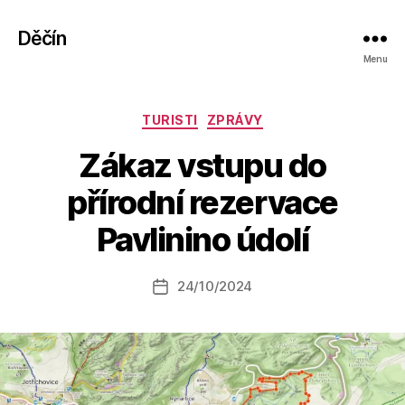
Děčín
Menu
Rubriky
TURISTI
ZPRÁVY
Zákaz vstupu do
A
přírodní rezervace
u
t
Pavlinino údolí
o
r:
Autor
24/10/2024
a
Datum
příspěvku
l
příspěvku
e
s
o