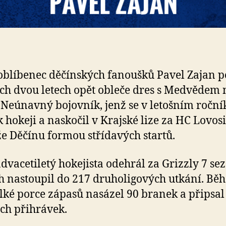
oblíbenec děčínských fanoušků Pavel Zajan p
ch dvou letech opět obleče dres s Medvědem 
 Neúnavný bojovník, jenž se v letošním roční
 k hokeji a naskočil v Krajské lize za HC Lovosi
 Děčínu formou střídavých startů.
dvacetiletý hokejista odehrál za Grizzly 7 sez
h nastoupil do 217 druholigových utkání. Bě
elké porce zápasů nasázel 90 branek a připsal 
ch přihrávek.