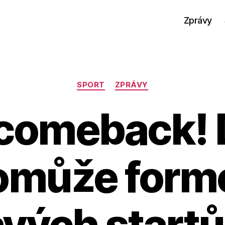
Zprávy
Rubriky
SPORT
ZPRÁVY
 comeback! 
omůže form
avých startů