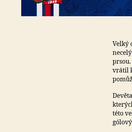
Velký 
necelý
prsou.
vrátil
pomůže
Devěta
kterýc
této v
gólový