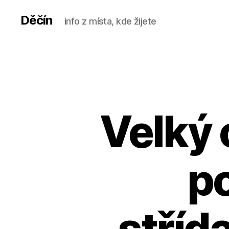
Děčín
info z místa, kde žijete
Velký
p
stříd