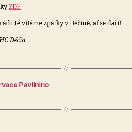
tiky
ZDE
 rádi Tě vítáme zpátky v Děčíně, ať se daří!
 HC Děčín
rvace Pavlinino