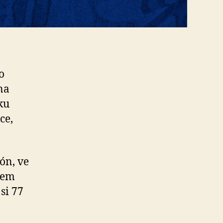
o
na
ku
ce,
ón, ve
hem
si 77