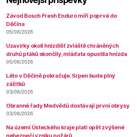
Nejnovější příspěvky
Závod Bosch Fresh Enduro míří poprvé do
Děčína
05/08/2026
Uzavírky okolí hnízdišť zvláště chráněných
druhů ptáků skončily, mláďata opustila hnízda
05/08/2026
Léto v Děčíně pokračuje. Srpen bude plný
zážitků
03/08/2026
Obranné řady Medvědů dostávají první obrysy
03/08/2026
Na území Ústeckého kraje platí opět zvýšené
nebezpečí vzniku požárů