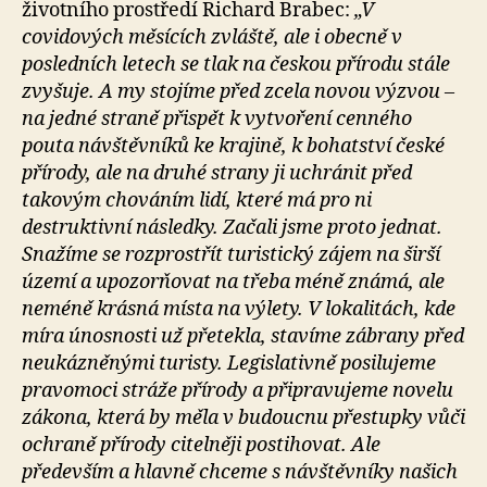
životního prostředí Richard Brabec:
„V
covidových měsících zvláště, ale i obecně v
posledních letech se tlak na českou přírodu stále
zvyšuje. A my stojíme před zcela novou výzvou –
na jedné straně přispět k vytvoření cenného
pouta návštěvníků ke krajině, k bohatství české
přírody, ale na druhé strany ji uchránit před
takovým chováním lidí, které má pro ni
destruktivní následky. Začali jsme proto jednat.
Snažíme se rozprostřít turistický zájem na širší
území a upozorňovat na třeba méně známá, ale
neméně krásná místa na výlety. V lokalitách, kde
míra únosnosti už přetekla, stavíme zábrany před
neukázněnými turisty. Legislativně posilujeme
pravomoci stráže přírody a připravujeme novelu
zákona, která by měla v budoucnu přestupky vůči
ochraně přírody citelněji postihovat. Ale
především a hlavně chceme s návštěvníky našich