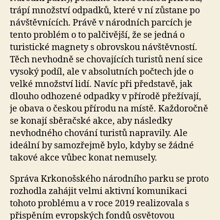
trápí množství odpadků, které v ní zůstane po
návštěvnících. Právě v národních parcích je
tento problém o to palčivější, že se jedná o
turistické magnety s obrovskou návštěvností.
Těch nevhodně se chovajících turistů není sice
vysoký podíl, ale v absolutních počtech jde o
velké množství lidí. Navíc při představě, jak
dlouho odhozené odpadky v přírodě přežívají,
je obava o českou přírodu na místě. Každoročně
se konají sběračské akce, aby následky
nevhodného chování turistů napravily. Ale
ideální by samozřejmě bylo, kdyby se žádné
takové akce vůbec konat nemusely.
Správa Krkonošského národního parku se proto
rozhodla zahájit velmi aktivní komunikaci
tohoto problému a v roce 2019 realizovala s
přispěním evropských fondů osvětovou