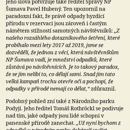
Jeho slova potvrzuje také ředitel Správy NP
Šumava Pavel Hubený. Ten upozornil na
paradoxní fakt, že právě odpady hyzdící
přírodu v rezervaci jsou zároveň i častým
námětem stížností samotných návštěvníků:
„Z
našeho rozsáhlého dotazníkového šetření, které
probíhalo mezi lety 2017 až 2019, jsme se
dozvěděli, že jednou z věcí, která návštěvníkům
NP Šumava vadí, je množství odpadků, které
zůstává po návštěvnících. Je to takový paradox,
že se jim nelíbí to, co dělají sami. Snad jim tato
velká kampaň trochu otevře oči a pochopí, že
odpadky v přírodě nemají co dělat,“
zdůraznil.
Podobný pohled zní také z Národního parku
Podyjí. Jeho ředitel Tomáš Rothröckl se podivuje
nad tím, jaké odpady jsou lidé schopni v
panenské přírodě zanechat.
„Už nyní bychom z