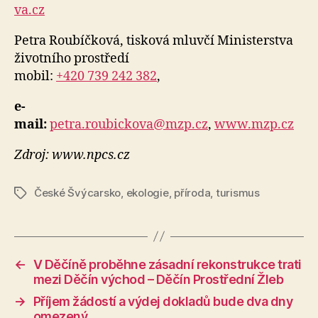
va.cz
Petra Roubíčková, tisková mluvčí Ministerstva
životního prostředí
mobil:
+420 739 242 382
,
e-
mail:
petra.roubickova@mzp.cz
,
www.mzp.cz
Zdroj: www.npcs.cz
České Švýcarsko
,
ekologie
,
příroda
,
turismus
Štítky
←
V Děčíně proběhne zásadní rekonstrukce trati
mezi Děčín východ – Děčín Prostřední Žleb
→
Příjem žádostí a výdej dokladů bude dva dny
omezený