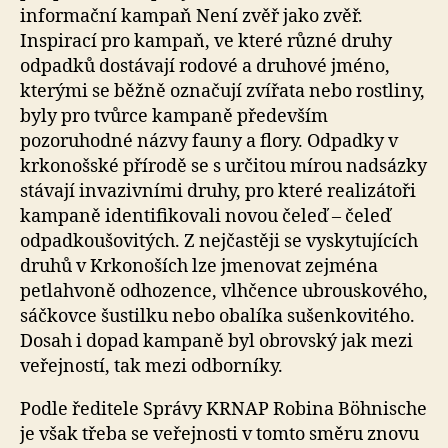
informační kampaň Není zvěř jako zvěř.
Inspirací pro kampaň, ve které různé druhy
odpadků dostávají rodové a druhové jméno,
kterými se běžně označují zvířata nebo rostliny,
byly pro tvůrce kampaně především
pozoruhodné názvy fauny a flory. Odpadky v
krkonošské přírodě se s určitou mírou nadsázky
stávají invazivními druhy, pro které realizátoři
kampaně identifikovali novou čeleď – čeleď
odpadkoušovitých. Z nejčastěji se vyskytujících
druhů v Krkonoších lze jmenovat zejména
petlahvoně odhozence, vlhčence ubrouskového,
sáčkovce šustilku nebo obalíka sušenkovitého.
Dosah i dopad kampaně byl obrovský jak mezi
veřejností, tak mezi odborníky.
Podle ředitele Správy KRNAP Robina Böhnische
je však třeba se veřejnosti v tomto směru znovu