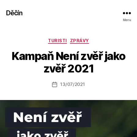
Děčín
Menu
Rubriky
TURISTI
ZPRÁVY
A
Kampaň Není zvěř jako
u
t
zvěř 2021
o
r:
Autor
13/07/2021
a
Datum
příspěvku
l
příspěvku
e
s
o