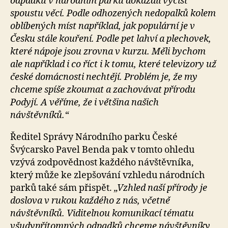
odpadků v národním parku dokázali vyčíst
spoustu věcí. Podle odhozených nedopalků kolem
oblíbených míst například, jak populární je v
Česku stále kouření. Podle pet lahví a plechovek,
které nápoje jsou zrovna v kurzu. Měli bychom
ale například i co říct i k tomu, které televizory už
české domácnosti nechtějí. Problém je, že my
chceme spíše zkoumat a zachovávat přírodu
Podyjí. A věříme, že i většina našich
návštěvníků.“
Ředitel Správy Národního parku České
Švýcarsko Pavel Benda pak v tomto ohledu
vzývá zodpovědnost každého návštěvníka,
který může ke zlepšování vzhledu národních
parků také sám přispět.
„Vzhled naší přírody je
doslova v rukou každého z nás, včetně
návštěvníků. Viditelnou komunikací tématu
všudypřítomných odpadků chceme návštěvníky