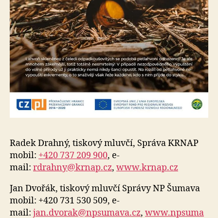
Radek Drahný, tiskový mluvčí, Správa KRNAP
mobil:
+420 737 209 900
, e-
mail:
rdrahny@krnap.cz
,
www.krnap.cz
Jan Dvořák, tiskový mluvčí Správy NP Šumava
mobil: +420 731 530 509, e-
mail:
jan.dvorak@npsumava.cz
,
www.npsuma