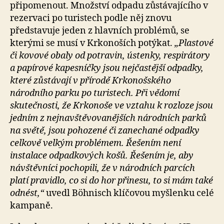
připomenout. Množství odpadu zůstávajícího v
rezervaci po turistech podle něj znovu
představuje jeden z hlavních problémů, se
kterými se musí v Krkonoších potýkat.
„Plastové
či kovové obaly od potravin, ústenky, respirátory
a papírové kapesníčky jsou nejčastější odpadky,
které zůstávají v přírodě Krkonošského
národního parku po turistech. Při vědomí
skutečnosti, že Krkonoše ve vztahu k rozloze jsou
jedním z nejnavštěvovanějších národních parků
na světě, jsou pohozené či zanechané odpadky
celkově velkým problémem. Řešením není
instalace odpadkových košů. Řešením je, aby
návštěvníci pochopili, že v národních parcích
platí pravidlo, co si do hor přinesu, to si mám také
odnést,“
uvedl Böhnisch klíčovou myšlenku celé
kampaně.