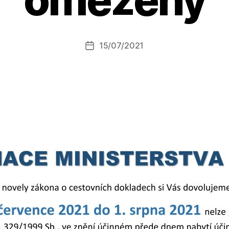
t
o
r:
Autor
15/07/2021
a
Datum
příspěvku
l
příspěvku
e
s
o