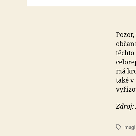
Pozor,
občans
těchto
celore
má kro
také v
vyřizo
Zdroj:
magi
Štítky