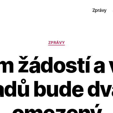
Zprávy
Rubriky
ZPRÁVY
m žádostí a
adů bude dv
omezený
A
u