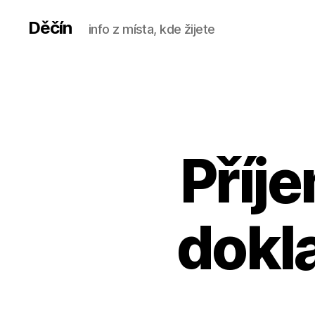
Děčín
info z místa, kde žijete
Příje
dokl