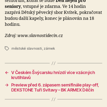
seniorům, konat se bude
Den nejen pro
seniory
, vstupné je zdarma. Ve 14 hodin
zazpívá Dětský pěvecký sbor Kvítek, pokračovat
budou další kapely, konec je plánován na 18
hodinu.
Zdroj: www.slavnostidecin.cz
městské slavnosti
,
zámek
Štítky
←
V Českém Švýcarsku hnízdí více vzácných
krutihlavů
→
Preview před 6. zápasem semifinále play-off,
DEKSTONE Tuři Svitavy – BK ARMEX Děčín