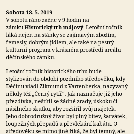
Sobota 18. 5. 2019
V sobotu ráno začne v 9 hodin na
zámku
Historický trh májový
. Letošní ročník
láká nejen na stánky se zajímavým zbožím,
řemesly, dobrým jídlem, ale také na pestrý
kulturní program v krásném prostředí areálu
děčínského zámku.
Letošní ročník historického trhu bude
stylizován do období pozdního středověku, kdy
Děčínu vládl Zikmund z Vartenberka, nazývaný
někdy též „Černý rytíř“. Jak naznačuje již jeho
přezdívka, neštítil se žádné zrady, úskoku či
násilného skutku, aby rozšířil svůj majetek.
Jeho dobrodružný život byl plný bitev, šarvátek,
loupežných přepadů a převlékání kabátu. O
středověku se mimo jiné říká, že byl temný, ale