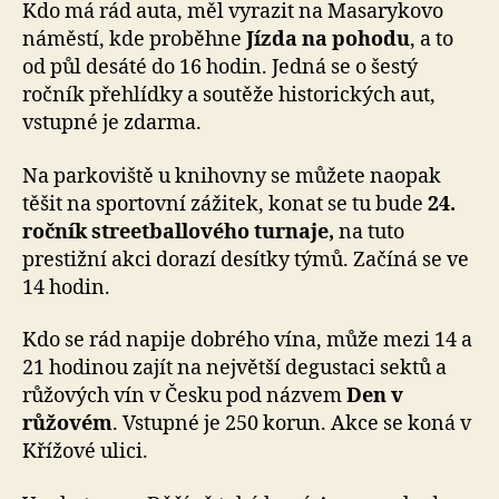
Kdo má rád auta, měl vyrazit na Masarykovo
náměstí, kde proběhne
Jízda na pohodu
, a to
od půl desáté do 16 hodin. Jedná se o šestý
ročník přehlídky a soutěže historických aut,
vstupné je zdarma.
Na parkoviště u knihovny se můžete naopak
těšit na sportovní zážitek, konat se tu bude
24.
ročník streetballového turnaje,
na tuto
prestižní akci dorazí desítky týmů. Začíná se ve
14 hodin.
Kdo se rád napije dobrého vína, může mezi 14 a
21 hodinou zajít na největší degustaci sektů a
růžových vín v Česku pod názvem
Den v
růžovém
. Vstupné je 250 korun. Akce se koná v
Křížové ulici.