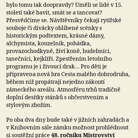
bylo tomu tak doopravdy? Uměli se lidé v 15.
století také bavit, smát se a tancovat?
Přesvědčíme se. Návštěvníky čekají rytířské
souboje či divácky oblíbené scénky s
historickým podtextem, krásné dámy,
alchymista, kouzelník, pohádka,
provazochodkyně, živí koně, hudebníci,
tanečníci, kejklíři. Zpestřením letošního
programu je i živoucí drak… Pro děti je
připravena nová hra Cesta malého dobrodruha,
během níž propátrají nejedno zákoutí
zámeckého areálu. Atmosféru trhů tradičně
doplní desítky stánků s občerstvením a
stylovým zbožím.
Po oba dva dny bude také v jižních zahradách a
v Knihovním sále zámku možnost prohlédnout
si soutěžní práce
48. ročníku Mistrovství