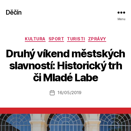
Děčín
Menu
Rubriky
KULTURA
SPORT
TURISTI
ZPRÁVY
Druhý víkend městských
A
slavností: Historický trh
u
t
či Mladé Labe
o
r:
Autor
16/05/2019
a
Datum
příspěvku
l
příspěvku
e
s
o