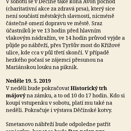
V sobotu se v Děčíně také koná Avon pochod
(charitativní akce za zdravá prsa), který sice
není součástí městských slavností, nicméně
částečně omezí dopravu ve městě. Sraz
účastníků je ve 13 hodin před hlavním
vlakovým nádražím, ve 14 hodin průvod vyjde a
půjde po nábřeží, přes Tyršův most do Křížové
ulice, kde cca v půl třetí skončí. V případě
hezkého počasí se zájemci přesunou na
Mariánskou louku na piknik.
Neděle 19. 5. 2019
V neděli bude pokračovat
Historický trh
májový
na zámku, a to od 10 do 17 hodin. Kdo si
koupí vstupenku v sobotu, platí mu také na
neděli. Pokračuje i výstava Děčínské kotvy.
Smetanovo nábřeží bude odpoledne patřit