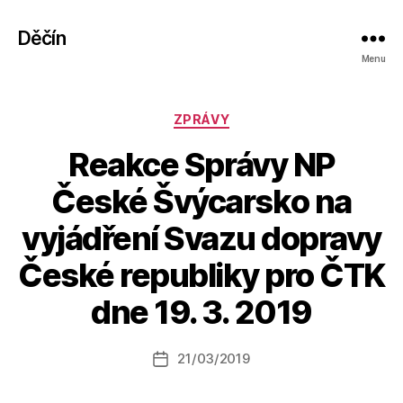
Děčín
Menu
Rubriky
ZPRÁVY
Reakce Správy NP
České Švýcarsko na
vyjádření Svazu dopravy
A
České republiky pro ČTK
u
t
dne 19. 3. 2019
o
r:
Autor
21/03/2019
a
Datum
příspěvku
l
příspěvku
e