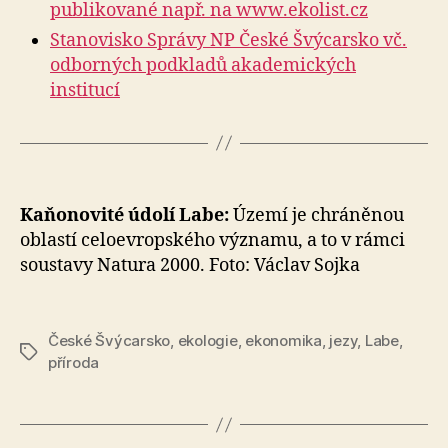
publikované např. na www.ekolist.cz
Stanovisko Správy NP České Švýcarsko vč.
odborných podkladů akademických
institucí
Kaňonovité údolí Labe:
Území je chráněnou
oblastí celoevropského významu, a to v rámci
soustavy Natura 2000. Foto: Václav Sojka
České Švýcarsko
,
ekologie
,
ekonomika
,
jezy
,
Labe
,
Štítky
příroda