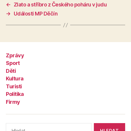
←
Zlato a stříbro z Českého poháru v judu
→
Události MP Děčín
Zprávy
Sport
Děti
Kultura
Turisti
Politika
Firmy
Výsledky