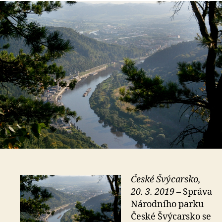
s
o
České Švýcarsko,
20. 3. 2019 –
Správa
Národního parku
České Švýcarsko se