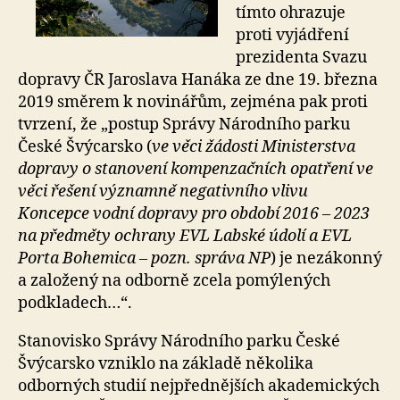
tímto ohrazuje
proti vyjádření
prezidenta Svazu
dopravy ČR Jaroslava Hanáka ze dne 19. března
2019 směrem k novinářům, zejména pak proti
tvrzení, že „postup Správy Národního parku
České Švýcarsko (
ve věci žádosti Ministerstva
dopravy o stanovení kompenzačních opatření ve
věci řešení významně negativního vlivu
Koncepce vodní dopravy pro období 2016 – 2023
na předměty ochrany EVL Labské údolí a EVL
Porta Bohemica – pozn. správa NP
) je nezákonný
a založený na odborně zcela pomýlených
podkladech…“.
Stanovisko Správy Národního parku České
Švýcarsko vzniklo na základě několika
odborných studií nejpřednějších akademických