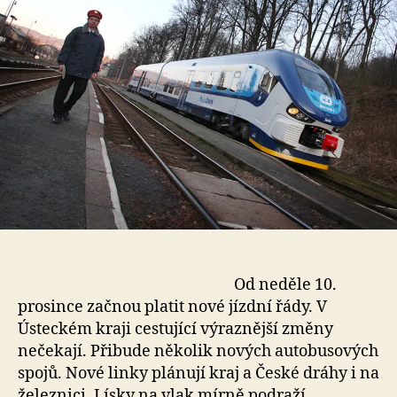
Od neděle 10.
prosince začnou platit nové jízdní řády. V
Ústeckém kraji cestující výraznější změny
nečekají. Přibude několik nových autobusových
spojů. Nové linky plánují kraj a České dráhy i na
železnici. Lísky na vlak mírně podraží.