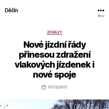
Děčín
Menu
Rubriky
ZPRÁVY
Nové jízdní řády
přinesou zdražení
A
vlakových jízdenek i
u
t
nové spoje
o
r:
Autor
07/12/2017
a
Datum
příspěvku
l
příspěvku
e
s
o