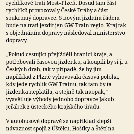
rychlíkové trati Most–Plzeň. Dosud tam část
rychlíků provozovaly České Dráhy a část
soukromý dopravce. S novým jízdním řádem
bude na trati jezdit jen GW Train regio. Kraj tak
s objednáním dopravy následoval ministerstvo
dopravy.
„Pokud cestující přejížděli hranici kraje, a
potřebovali časovou jízdenku, a koupili by si ji u
Českých drah, tak v případě, že by jim
například z Plzně vyhovovala časová poloha,
kdy jede rychlík GW Trainu, tak tam by ta
jízdenka neplatila, a stejně tak naopak,“
vysvětluje výhody jednoho dopravce Jakub
Jeřábek z ústeckého krajského úřadu.
V autobusové dopravě se například zlepší
návaznost spojů z Úštěku, Hošťky a Štětí na