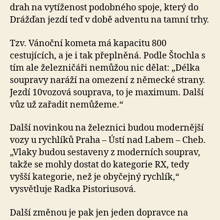
drah na vytíženost podobného spoje, který do
Drážďan jezdí teď v době adventu na tamní trhy.
Tzv. Vánoční kometa má kapacitu 800
cestujících, a je i tak přeplněná. Podle Štochla s
tím ale železničáři nemůžou nic dělat: „Délka
soupravy naráží na omezení z německé strany.
Jezdí 10vozová souprava, to je maximum. Další
vůz už zařadit nemůžeme.“
Další novinkou na železnici budou modernější
vozy u rychlíků Praha – Ústí nad Labem – Cheb.
„Vlaky budou sestaveny z moderních souprav,
takže se mohly dostat do kategorie RX, tedy
vyšší kategorie, než je obyčejný rychlík,“
vysvětluje Radka Pistoriusová.
Další změnou je pak jen jeden dopravce na