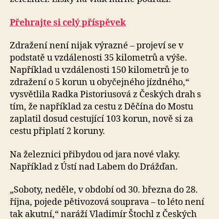
Přehrajte si celý příspěvek
Zdražení není nijak výrazné – projeví se v
podstatě u vzdálenosti 35 kilometrů a výše.
Například u vzdálenosti 150 kilometrů je to
zdražení o 5 korun u obyčejného jízdného,“
vysvětlila Radka Pistoriusová z Českých drah s
tím, že například za cestu z Děčína do Mostu
zaplatil dosud cestující 103 korun, nově si za
cestu připlatí 2 koruny.
Na železnici přibydou od jara nové vlaky.
Například z Ústí nad Labem do Drážďan.
„Soboty, neděle, v období od 30. března do 28.
října, pojede pětivozová souprava – to léto není
tak akutní,“ naráží Vladimír Štochl z Českých