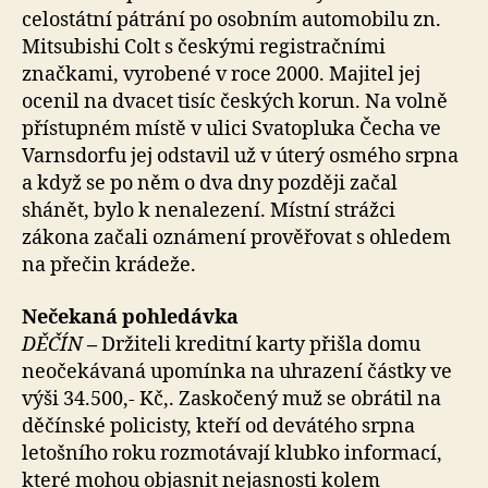
celostátní pátrání po osobním automobilu zn.
Mitsubishi Colt s českými registračními
značkami, vyrobené v roce 2000. Majitel jej
ocenil na dvacet tisíc českých korun. Na volně
přístupném místě v ulici Svatopluka Čecha ve
Varnsdorfu jej odstavil už v úterý osmého srpna
a když se po něm o dva dny později začal
shánět, bylo k nenalezení. Místní strážci
zákona začali oznámení prověřovat s ohledem
na přečin krádeže.
Nečekaná pohledávka
DĚČÍN
–
Držiteli kreditní karty přišla domu
neočekávaná upomínka na uhrazení částky ve
výši 34.500,- Kč,. Zaskočený muž se obrátil na
děčínské policisty, kteří od devátého srpna
letošního roku rozmotávají klubko informací,
které mohou objasnit nejasnosti kolem