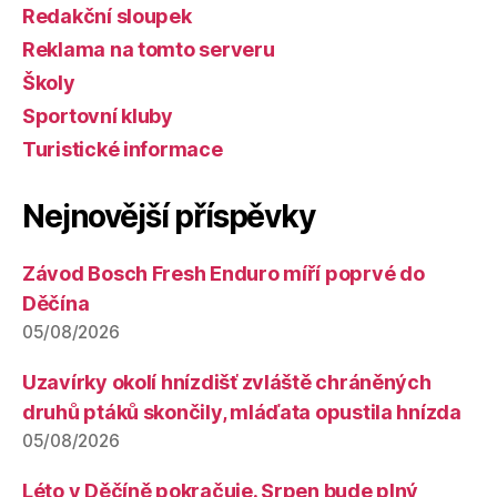
Redakční sloupek
Reklama na tomto serveru
Školy
Sportovní kluby
Turistické informace
Nejnovější příspěvky
Závod Bosch Fresh Enduro míří poprvé do
Děčína
05/08/2026
Uzavírky okolí hnízdišť zvláště chráněných
druhů ptáků skončily, mláďata opustila hnízda
05/08/2026
Léto v Děčíně pokračuje. Srpen bude plný