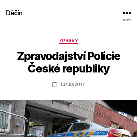
Děčín
Menu
Rubriky
ZPRÁVY
A
Zpravodajství Policie
u
t
České republiky
o
r:
Autor
13/08/2017
a
Datum
příspěvku
l
příspěvku
e
s
o