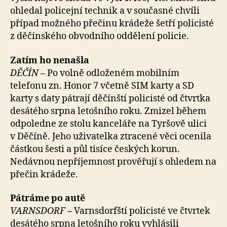
ohledal policejní technik a v současné chvíli
případ možného přečinu krádeže šetří policisté
z děčínského obvodního oddělení policie.
Zatím ho nenašla
DĚČÍN
–
Po volně odloženém mobilním
telefonu zn. Honor 7 včetně SIM karty a SD
karty s daty pátrají děčínští policisté od čtvrtka
desátého srpna letošního roku. Zmizel během
odpoledne ze stolu kanceláře na Tyršově ulici
v Děčíně. Jeho uživatelka ztracené věci ocenila
částkou šesti a půl tisíce českých korun.
Nedávnou nepříjemnost prověřují s ohledem na
přečin krádeže.
Pátráme po autě
VARNSDORF
–
Varnsdorfští policisté ve čtvrtek
desátého srpna letošního roku vyhlásili