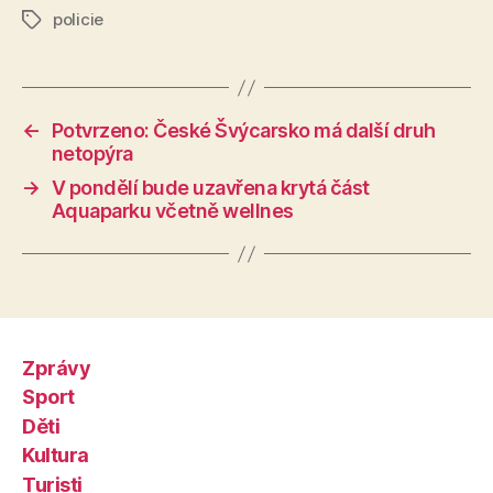
policie
Štítky
←
Potvrzeno: České Švýcarsko má další druh
netopýra
→
V pondělí bude uzavřena krytá část
Aquaparku včetně wellnes
Zprávy
Sport
Děti
Kultura
Turisti