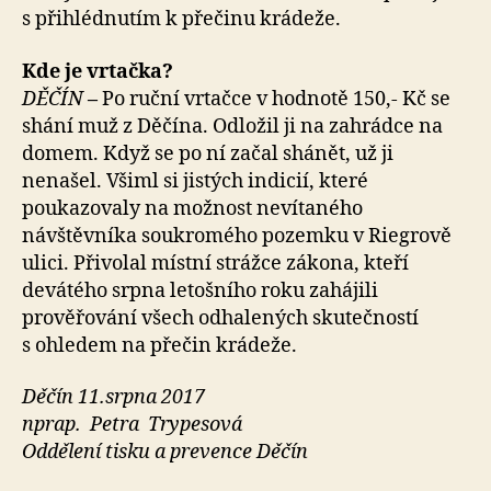
s přihlédnutím k přečinu krádeže.
Kde je vrtačka?
DĚČÍN
–
Po ruční vrtačce v hodnotě 150,- Kč se
shání muž z Děčína. Odložil ji na zahrádce na
domem. Když se po ní začal shánět, už ji
nenašel. Všiml si jistých indicií, které
poukazovaly na možnost nevítaného
návštěvníka soukromého pozemku v Riegrově
ulici. Přivolal místní strážce zákona, kteří
devátého srpna letošního roku zahájili
prověřování všech odhalených skutečností
s ohledem na přečin krádeže.
Děčín 11.srpna 2017
nprap. Petra Trypesová
Oddělení tisku a prevence Děčín