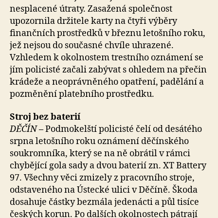
nesplacené útraty. Zasažená společnost
upozornila držitele karty na čtyři výběry
finančních prostředků v březnu letošního roku,
jež nejsou do současné chvíle uhrazené.
Vzhledem k okolnostem trestního oznámení se
jím policisté začali zabývat s ohledem na přečin
krádeže a neoprávněného opatření, padělání a
pozměnění platebního prostředku.
Stroj bez baterií
DĚČÍN
–
Podmokelští policisté čelí od desátého
srpna letošního roku oznámení děčínského
soukromníka, který se na ně obrátil v rámci
chybějící gola sady a dvou baterií zn. XT Battery
97. Všechny věci zmizely z pracovního stroje,
odstaveného na Ústecké ulici v Děčíně. Škoda
dosahuje částky bezmála jedenácti a půl tisíce
českých korun. Po dalších okolnostech pátrají