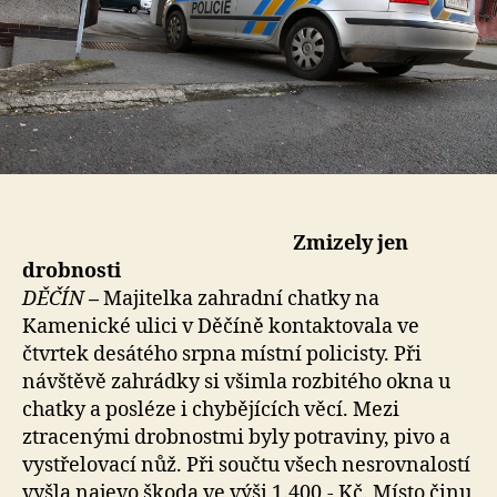
Zmizely jen
drobnosti
DĚČÍN
–
Majitelka zahradní chatky na
Kamenické ulici v Děčíně kontaktovala ve
čtvrtek desátého srpna místní policisty. Při
návštěvě zahrádky si všimla rozbitého okna u
chatky a posléze i chybějících věcí. Mezi
ztracenými drobnostmi byly potraviny, pivo a
vystřelovací nůž. Při součtu všech nesrovnalostí
vyšla najevo škoda ve výši 1.400,- Kč. Místo činu