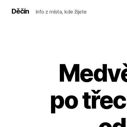
Děčín
info z místa, kde žijete
Medvě
po tře
od