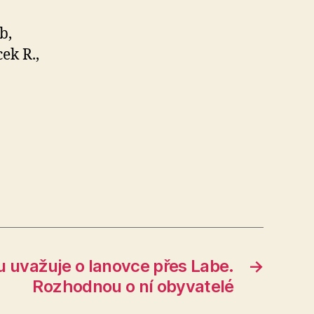
b,
ek R.,
 uvažuje o lanovce přes Labe.
→
Rozhodnou o ní obyvatelé