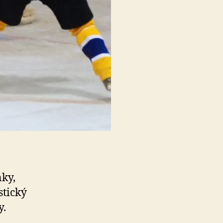
nky,
stický
y.