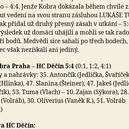
o – 4:4. Jenže Kobra dokázala během chvíle 
ut vedení na svou stranu zásluhou LUKÁŠE 
tak přidal už druhý přesný zásah v utkání – 5:
výsledek už domácí uhájili a mohli se tak rado
tří bodů. Medvědi sice sahali po třech bodech,
c však nezískali ani jediný.
bra Praha – HC Děčín 5:4
(0:1, 1:2, 4:1)
 a nahrávky: 35. Antončík (Jedlička, Švaříček)
Hlinka), 47. Slanina (Šteiner), 47. Jakeš (Jedli
ík), 53. Tuma (Vlach) – 10. Zajan (Sýkora), 28.
(Volráb), 30. Oliverius (Vaněk R.), 51. Volráb
)
va HC Děčín: