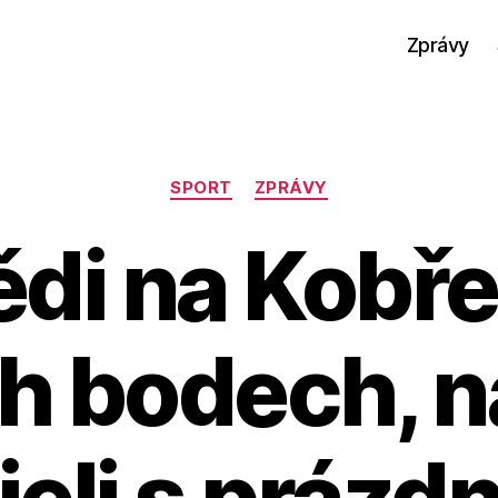
Zprávy
Rubriky
SPORT
ZPRÁVY
di na Kobře 
ch bodech, 
jeli s prázd
A
u