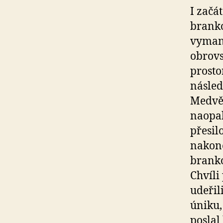
I začá
branko
vymani
obrovs
prosto
násled
Medvěd
naopak
přesil
nakone
branko
Chvíli
udeřil
úniku,
poslal