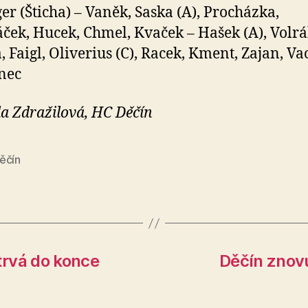
er (Šticha) – Vaněk, Saska (A), Procházka,
ček, Hucek, Chmel, Kvaček – Hašek (A), Volrá
, Faigl, Oliverius (C), Racek, Kment, Zajan, Vac
nec
a Zdražilová, HC Děčín
ěčín
trvá do konce
Děčín znovu