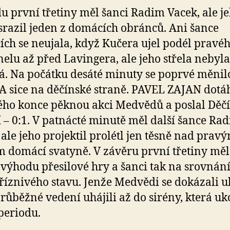
u první třetiny měl šanci Radim Vacek, ale j
 srazil jeden z domácích obránců. Ani šance
ch se neujala, když Kučera ujel podél pravé
elu až před Lavingera, ale jeho střela nebyla
á. Na počátku desáté minuty se poprvé měnil
 A sice na děčínské straně. PAVEL ZAJAN dotá
ho konce pěknou akci Medvědů a poslal Děč
 – 0:1. V patnácté minutě měl další šance Ra
 ale jeho projektil prolétl jen těsně nad prav
 domácí svatyně. V závěru první třetiny mě
výhodu přesilové hry a šanci tak na srovnání
říznivého stavu. Jenže Medvědi se dokázali u
průběžné vedení uhájili až do sirény, která uk
periodu.