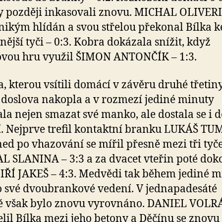
y později inkasovali znovu. MICHAL OLIVER
nikým hlídán a svou střelou překonal Bílka k
nější tyči – 0:3. Kobra dokázala snížit, když
ovou hru využil ŠIMON ANTONČÍK – 1:3.
, kterou vsítili domácí v závěru druhé třetin
doslova nakopla a v rozmezí jediné minuty
la nejen smazat své manko, ale dostala se i d
. Nejprve trefil kontaktní branku LUKÁŠ TU
ned po vhazování se mířil přesně mezi tři tyč
 SLANINA – 3:3 a za dvacet vteřin poté dok
JIŘÍ JAKEŠ – 4:3. Medvědi tak během jediné 
 o své dvoubrankové vedení. V jednapadesáté
ě však bylo znovu vyrovnáno. DANIEL VOLR
elil Bílka mezi jeho betony a Děčínu se znovu