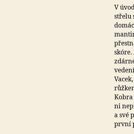
V úvod
střelu
domácí
mantin
přestn
skóre.
zdárné
vedení
Vacek,
růžkem
Kobra 
ni nep
a své 
první 