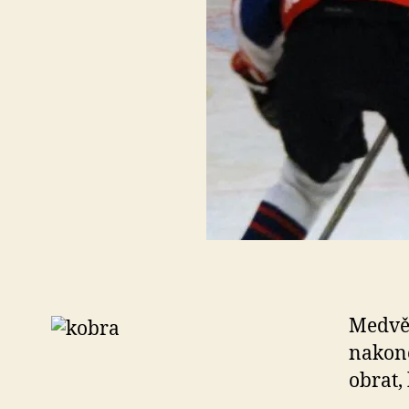
Medvěd
nakone
obrat,