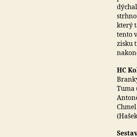
dýchal
strhno
který 
tento 
zisku 
nakone
HC Ko
Branky
Tuma (
Antonč
Chmel 
(Hašek
Sesta