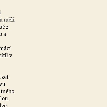
i
ém měli
uč z
o a
omácí
til v
zet.
ovu
atného
elou
dvě