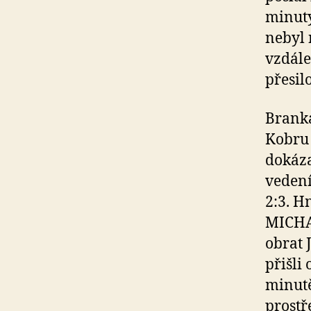
minut
nebyl 
vzdále
přesil
Branka
Kobru 
dokáza
vedení
2:3. H
MICHAL
obrat 
přišli
minut
prostř