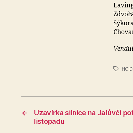
Laving
Zdvořá
Sýkora
Chova
Vendul
HC D
Štítky
←
Uzavírka silnice na Jalůvčí po
listopadu