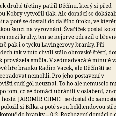
tek druhé třetiny patřil Děčínu, který si před
u Kobry vytvořil tlak. Ale domácí se dokázal
t a poté se dostali do dalšího útoku, ve kter
kou šanci na vyrovnání. Švaříček poslal koto
ru mezi kruhy, ten se nejprve odrazil o břevn
ně pak i o tyčku Lavingerovy branky. Při
ech tak v tuto chvíli stálo obrovské štěstí, d
 provázela smůla. V sedmadvacáté minutě vsí
ové hře branku Radim Vacek, ale Děčínští se
c radovat nemohli. Pro jeho postavení v
višti sudí gól neuznal. To ho ale nemuselo mr
 po tom, co se domácí ubránili v oslabení, zn
i hosté. JAROMÍR CHMEL se dostal do samost
 položil si Bílka a poté svou bekhendovou stř
 kotouč do branky – 0:2. Rozhození domácí o 