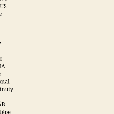
IUS
e
y
o
MA –
e
onal
minuty
ÁB
 lépe