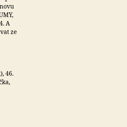
znovu
TUMY,
4. A
vat ze
, 46.
čka,