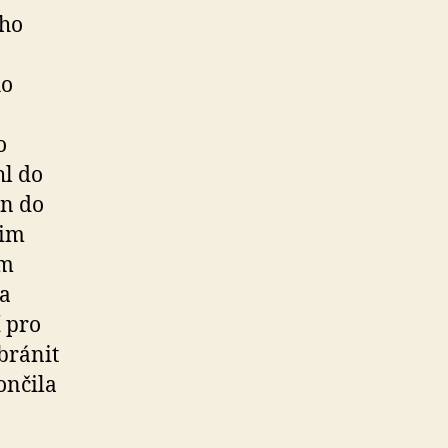
eho
ho
o
hl do
ín do
dim
ým
la
 pro
bránit
ončila