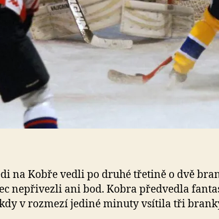
i na Kobře vedli po druhé třetině o dvě bra
c nepřivezli ani bod. Kobra předvedla fanta
 kdy v rozmezí jediné minuty vsítila tři brank