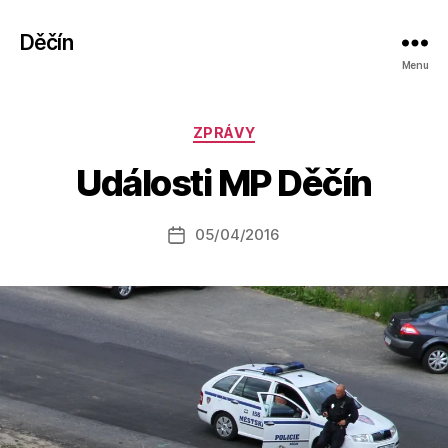
Děčín
Menu
A
Rubriky
ZPRÁVY
u
t
Události MP Děčín
o
r:
Autor
05/04/2016
a
Datum
příspěvku
l
příspěvku
e
s
o