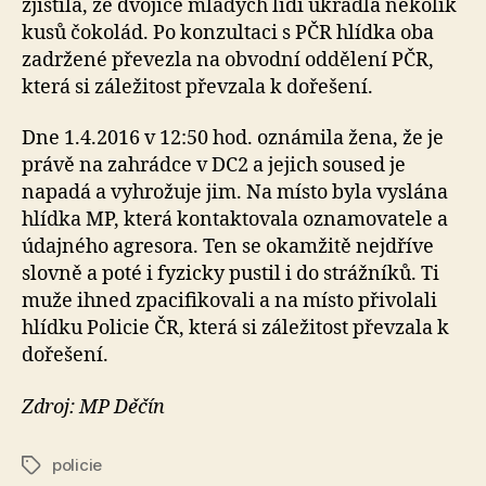
zjistila, že dvojice mladých lidí ukradla několik
kusů čokolád. Po konzultaci s PČR hlídka oba
zadržené převezla na obvodní oddělení PČR,
která si záležitost převzala k dořešení.
Dne 1.4.2016 v 12:50 hod. oznámila žena, že je
právě na zahrádce v DC2 a jejich soused je
napadá a vyhrožuje jim. Na místo byla vyslána
hlídka MP, která kontaktovala oznamovatele a
údajného agresora. Ten se okamžitě nejdříve
slovně a poté i fyzicky pustil i do strážníků. Ti
muže ihned zpacifikovali a na místo přivolali
hlídku Policie ČR, která si záležitost převzala k
dořešení.
Zdroj: MP Děčín
policie
Štítky