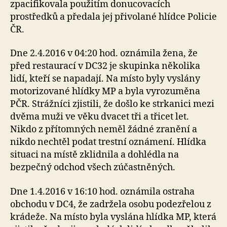
zpacifikovala použitím donucovacích
prostředků a předala jej přivolané hlídce Policie
ČR.
Dne 2.4.2016 v 04:20 hod. oznámila žena, že
před restaurací v DC32 je skupinka několika
lidí, kteří se napadají. Na místo byly vyslány
motorizované hlídky MP a byla vyrozuměna
PČR. Strážníci zjistili, že došlo ke strkanici mezi
dvěma muži ve věku dvacet tři a třicet let.
Nikdo z přítomných neměl žádné zranění a
nikdo nechtěl podat trestní oznámení. Hlídka
situaci na místě zklidnila a dohlédla na
bezpečný odchod všech zúčastněných.
Dne 1.4.2016 v 16:10 hod. oznámila ostraha
obchodu v DC4, že zadržela osobu podezřelou z
krádeže. Na místo byla vyslána hlídka MP, která