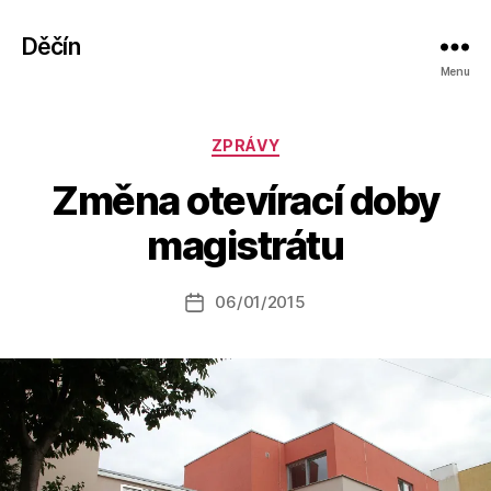
Děčín
Menu
Rubriky
ZPRÁVY
A
Změna otevírací doby
u
t
magistrátu
o
r:
Autor
06/01/2015
a
Datum
příspěvku
l
příspěvku
e
s
o