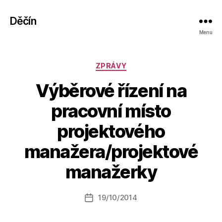
Děčín
Menu
Rubriky
ZPRÁVY
Výběrové řízení na
pracovní místo
projektového
A
manažera/projektové
u
t
manažerky
o
r:
Autor
19/10/2014
a
Datum
příspěvku
l
příspěvku
e