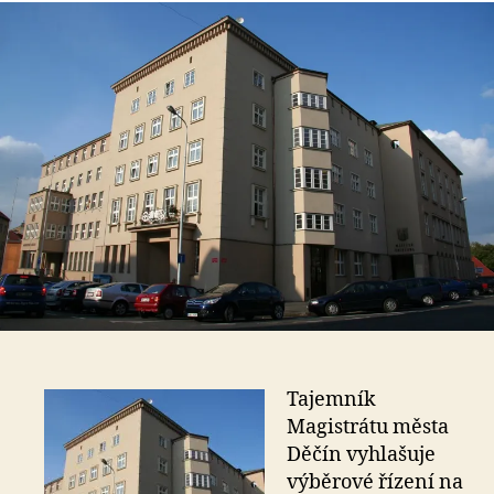
s
o
Tajemník
Magistrátu města
Děčín vyhlašuje
výběrové řízení na