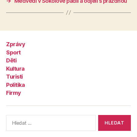
→
Medvědi v Sokolově padli a odjeli s prázdnou
Zprávy
Sport
Děti
Kultura
Turisti
Politika
Firmy
Výsledky
vyhledávání: