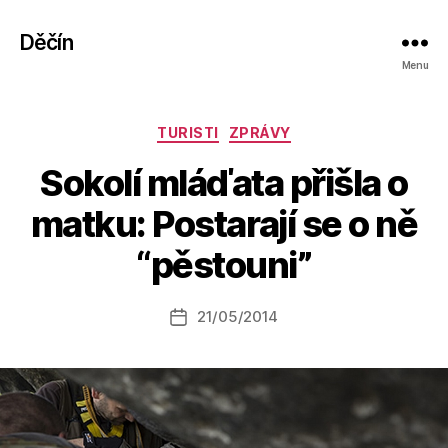
Děčín
Menu
Rubriky
TURISTI
ZPRÁVY
Sokolí mláďata přišla o
A
matku: Postarají se o ně
u
t
“pěstouni”
o
r:
Autor
21/05/2014
a
Datum
příspěvku
l
příspěvku
e
s
o