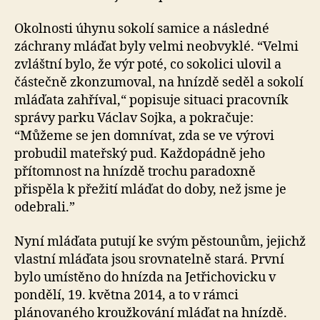
Okolnosti úhynu sokolí samice a následné
záchrany mláďat byly velmi neobvyklé. “Velmi
zvláštní bylo, že výr poté, co sokolici ulovil a
částečně zkonzumoval, na hnízdě seděl a sokolí
mláďata zahříval,“ popisuje situaci pracovník
správy parku Václav Sojka, a pokračuje:
“Můžeme se jen domnívat, zda se ve výrovi
probudil mateřský pud. Každopádně jeho
přítomnost na hnízdě trochu paradoxně
přispěla k přežití mláďat do doby, než jsme je
odebrali.”
Nyní mláďata putují ke svým pěstounům, jejichž
vlastní mláďata jsou srovnatelně stará. První
bylo umístěno do hnízda na Jetřichovicku v
pondělí, 19. května 2014, a to v rámci
plánovaného kroužkování mláďat na hnízdě.