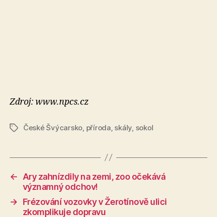
Zdroj: www.npcs.cz
České Švýcarsko
,
příroda
,
skály
,
sokol
Štítky
←
Ary zahnízdily na zemi, zoo očekává
významný odchov!
→
Frézování vozovky v Žerotínově ulici
zkomplikuje dopravu