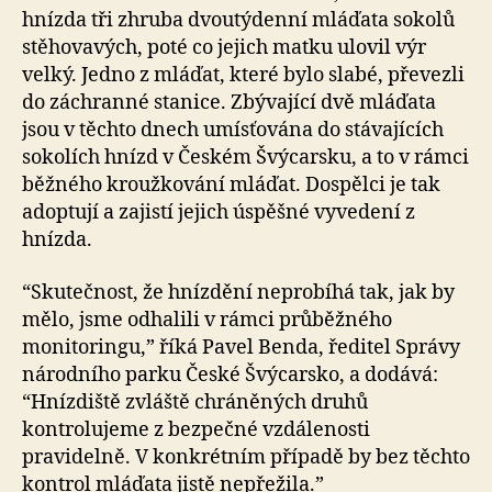
hnízda tři zhruba dvoutýdenní mláďata sokolů
stěhovavých, poté co jejich matku ulovil výr
velký. Jedno z mláďat, které bylo slabé, převezli
do záchranné stanice. Zbývající dvě mláďata
jsou v těchto dnech umísťována do stávajících
sokolích hnízd v Českém Švýcarsku, a to v rámci
běžného kroužkování mláďat. Dospělci je tak
adoptují a zajistí jejich úspěšné vyvedení z
hnízda.
“Skutečnost, že hnízdění neprobíhá tak, jak by
mělo, jsme odhalili v rámci průběžného
monitoringu,” říká Pavel Benda, ředitel Správy
národního parku České Švýcarsko, a dodává:
“Hnízdiště zvláště chráněných druhů
kontrolujeme z bezpečné vzdálenosti
pravidelně. V konkrétním případě by bez těchto
kontrol mláďata jistě nepřežila.”