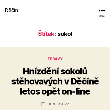
Děčín
Menu
Štítek:
sokol
Rubriky
ZPRÁVY
Hnízdění sokolů
A
stěhovavých v Děčíně
u
t
letos opět on-line
o
r:
Autor
30/03/2022
a
Datum
příspěvku
l
příspěvku