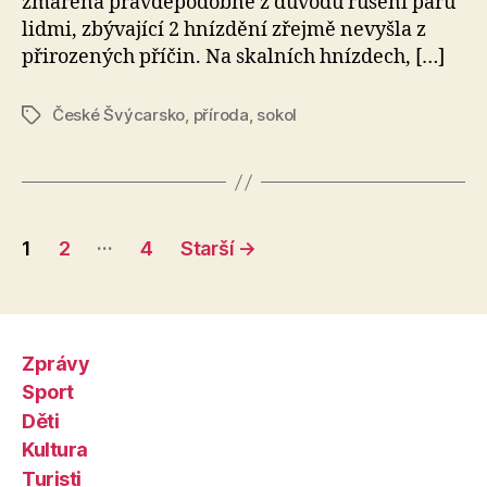
zmařena pravděpodobně z důvodu rušení párů
lidmi, zbývající 2 hnízdění zřejmě nevyšla z
přirozených příčin. Na skalních hnízdech, […]
České Švýcarsko
,
příroda
,
sokol
Štítky
Stránkování
…
1
2
4
Starší
→
příspěvků
Zprávy
Sport
Děti
Kultura
Turisti