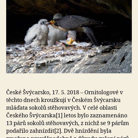
České Švýcarsko, 17. 5. 2018 – Ornitologové v
těchto dnech kroužkují v Českém Švýcarsku
mláďata sokolů stěhovavých. V celé oblasti
Českého Švýcarska[1] letos bylo zaznamenáno
13 párů sokolů stěhovavých, z nichž se 9 párům
podařilo zahnízdit[2]. Dvě hnízdění byla