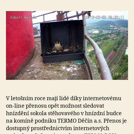
e
s
o
V letošním roce mají lidé díky internetovému
on-line přenosu opět možnost sledovat
hnízdění sokola stěhovavého v hnízdní budce
na komíně podniku TERMO Děčín a.s. Přenos je
dostupný prostřednictvím internetových