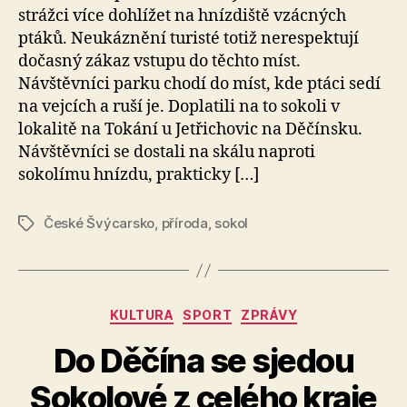
strážci více dohlížet na hnízdiště vzácných
ptáků. Neukáznění turisté totiž nerespektují
dočasný zákaz vstupu do těchto míst.
Návštěvníci parku chodí do míst, kde ptáci sedí
na vejcích a ruší je. Doplatili na to sokoli v
lokalitě na Tokání u Jetřichovic na Děčínsku.
Návštěvníci se dostali na skálu naproti
sokolímu hnízdu, prakticky […]
České Švýcarsko
,
příroda
,
sokol
Štítky
Rubriky
KULTURA
SPORT
ZPRÁVY
A
Do Děčína se sjedou
u
t
Sokolové z celého kraje
o