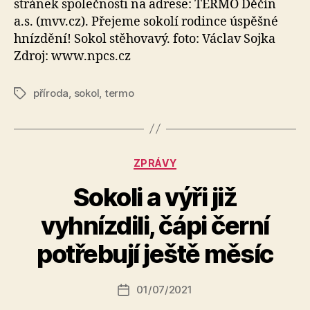
stránek společnosti na adrese: TERMO Děčín
a.s. (mvv.cz). Přejeme sokolí rodince úspěšné
hnízdění! Sokol stěhovavý. foto: Václav Sojka
Zdroj: www.npcs.cz
příroda
,
sokol
,
termo
Štítky
Rubriky
ZPRÁVY
Sokoli a výři již
A
vyhnízdili, čápi černí
u
t
potřebují ještě měsíc
o
r:
Autor
01/07/2021
a
Datum
příspěvku
l
příspěvku