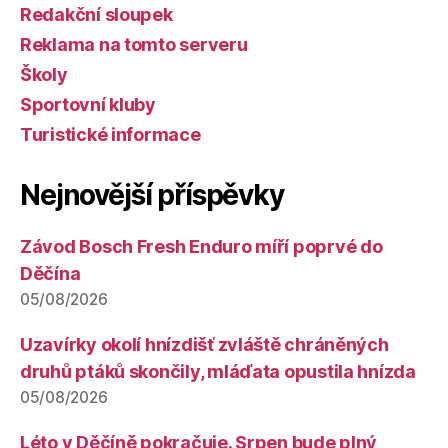
Redakční sloupek
Reklama na tomto serveru
Školy
Sportovní kluby
Turistické informace
Nejnovější příspěvky
Závod Bosch Fresh Enduro míří poprvé do
Děčína
05/08/2026
Uzavírky okolí hnízdišť zvláště chráněných
druhů ptáků skončily, mláďata opustila hnízda
05/08/2026
Léto v Děčíně pokračuje. Srpen bude plný