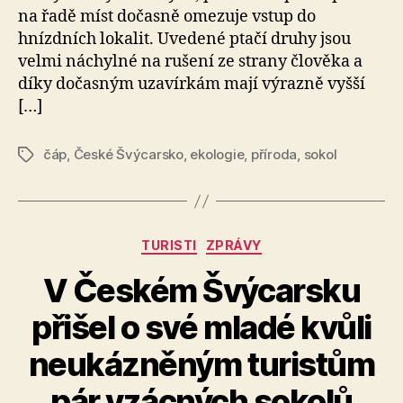
na řadě míst dočasně omezuje vstup do
hnízdních lokalit. Uvedené ptačí druhy jsou
velmi náchylné na rušení ze strany člověka a
díky dočasným uzavírkám mají výrazně vyšší
[…]
čáp
,
České Švýcarsko
,
ekologie
,
příroda
,
sokol
Štítky
Rubriky
TURISTI
ZPRÁVY
V Českém Švýcarsku
přišel o své mladé kvůli
A
neukázněným turistům
u
t
pár vzácných sokolů