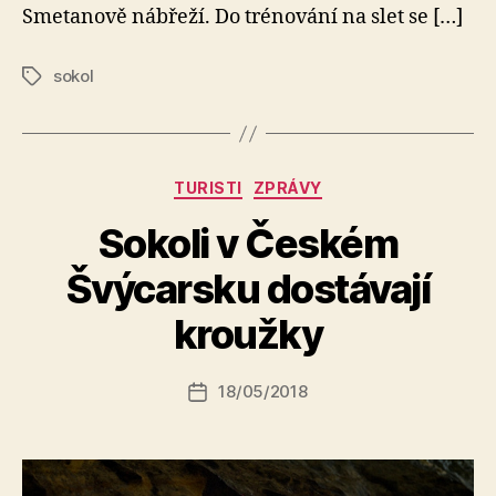
Smetanově nábřeží. Do trénování na slet se […]
sokol
Štítky
Rubriky
TURISTI
ZPRÁVY
Sokoli v Českém
A
Švýcarsku dostávají
u
t
kroužky
o
r:
Autor
18/05/2018
a
Datum
příspěvku
l
příspěvku
e
s
o