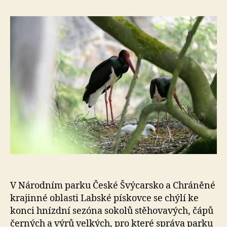
e
s
o
V Národním parku České Švýcarsko a Chráněné
krajinné oblasti Labské pískovce se chýlí ke
konci hnízdní sezóna sokolů stěhovavých, čápů
černých a výrů velkých, pro které správa parku