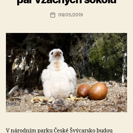
o
r:
Autor
09/05/2019
a
Datum
příspěvku
l
příspěvku
e
s
o
V národním parku České Švýcarsko budou