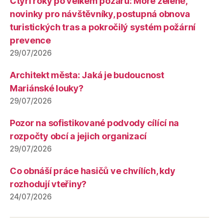
Čtyři roky po velkém požáru: Moře zeleně,
novinky pro návštěvníky, postupná obnova
turistických tras a pokročilý systém požární
prevence
29/07/2026
Architekt města: Jaká je budoucnost
Mariánské louky?
29/07/2026
Pozor na sofistikované podvody cílící na
rozpočty obcí a jejich organizací
29/07/2026
Co obnáší práce hasičů ve chvílích, kdy
rozhodují vteřiny?
24/07/2026