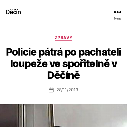
Děčín
Menu
Rubriky
ZPRÁVY
Policie pátrá po pachateli
A
loupeže ve spořitelně v
u
t
Děčíně
o
r:
Autor
28/11/2013
a
Datum
příspěvku
l
příspěvku
e
s
o