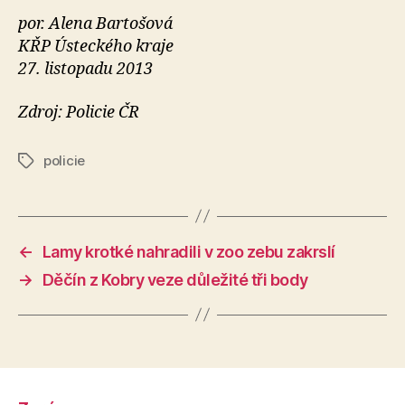
por. Alena Bartošová
KŘP Ústeckého kraje
27. listopadu 2013
Zdroj: Policie ČR
policie
Štítky
←
Lamy krotké nahradili v zoo zebu zakrslí
→
Děčín z Kobry veze důležité tři body