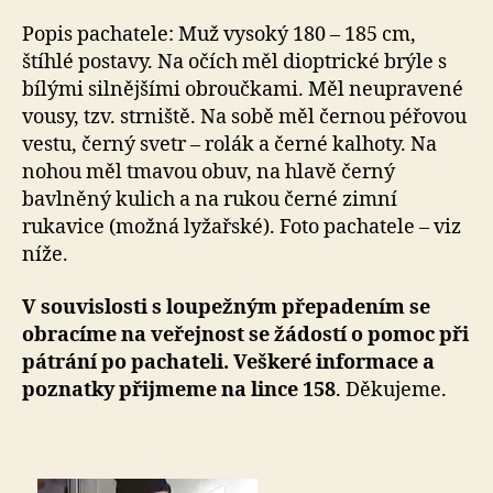
Popis pachatele: Muž vysoký 180 – 185 cm,
štíhlé postavy. Na očích měl dioptrické brýle s
bílými silnějšími obroučkami. Měl neupravené
vousy, tzv. strniště. Na sobě měl černou péřovou
vestu, černý svetr – rolák a černé kalhoty. Na
nohou měl tmavou obuv, na hlavě černý
bavlněný kulich a na rukou černé zimní
rukavice (možná lyžařské). Foto pachatele – viz
níže.
V souvislosti s loupežným přepadením se
obracíme na veřejnost se žádostí o pomoc při
pátrání po pachateli. Veškeré informace a
poznatky přijmeme na lince 158
. Děkujeme.