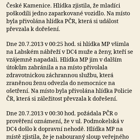
České Kamenice. Hlídka zjistila, že mladíci
poškodili jedno zaparkované vozidlo. Na místo
byla přivolána hlídka PČR, která si událost
převzala k dořešení.
Dne 20.7.2013 v 00:25 hod. si hlídka MP všimla
na Labském nábřeží v DC4 muže a ženy, kteří se
vzájemně napadali. Hlídka MP jim v dalším
útokům zabránila a na místo přivolala
zdravotnickou záchrannou službu, která
zraněnou ženu odvezla do nemocnice na
ošetření. Na místo byla přivolána hlídka Policie
ČR, která si záležitost převzala k dořešení.
Dne 20.7.2013 v 00:30 hod. požádala PČR o
prověření oznámení, že v ul. Podmokelská v
DC4 došlo k dopravní nehodě. Hlídka MP na
místě zjistila, že je nabouraný sloup veřejného