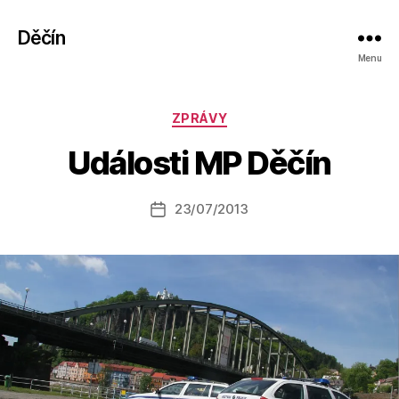
Děčín
Menu
A
Rubriky
ZPRÁVY
u
t
Události MP Děčín
o
r:
Autor
23/07/2013
a
Datum
příspěvku
l
příspěvku
e
s
o