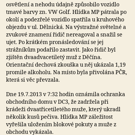
osvětlení a nehodu údajně způsobilo vozidlo
tmavé barvy zn. VW Golf. Hlídka MP pátrala po
okolí a podezřelé vozidlo spatřila u kruhového
objezdu v ul. Dělnická. Na výstražné světelné a
zvukové znamení řidič nereagoval a snažil se
ujet. Po krátkém pronásledování se jej
strážníkům podařilo zastavit. Jako řidič byl
zjištěn dvaadvacetiletý muž z Děčína.
Orientační dechová zkouška u něj ukázala 1,19
promile alkoholu. Na místo byla přivolána PČR,
která si věc převzala.
Dne 19.7.2013 v 7:32 hodin oznámila ochranka
obchodního domu v DC3, že zadržela při
krádeži dvaatřicetiletého muže, který ukradl
několik kusů pečiva. Hlídka MP záležitost
vyřešila uložením blokové pokuty a muže z
obchodu vykázala.