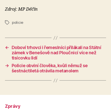
Zdroj: MP Děčín
policie
Štítky
←
Doboví trhovci i řemeslníci přilákali na Státní
zámek v Benešově nad Ploučnicí více než
tisícovku lidí
→
Policie obviní člověka, kvůli němuž se
šestnáctiletá otrávila metanolem
Zprávy