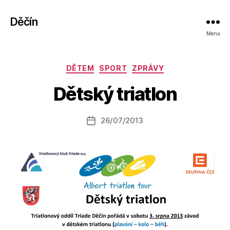
Děčín
Menu
A
Rubriky
DĚTEM
SPORT
ZPRÁVY
u
t
Dětský triatlon
o
r:
Autor
26/07/2013
a
Datum
příspěvku
l
příspěvku
e
s
o