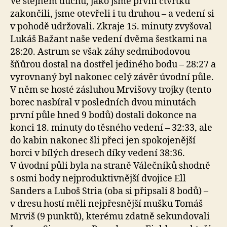
Ve stejném duchu, jako jsme první čtvrtku
zakončili, jsme otevřeli i tu druhou – a vedení si
v pohodě udržovali. Zkraje 15. minuty zvyšoval
Lukáš Bažant naše vedení dvěma šestkami na
28:20. Astrum se však záhy sedmibodovou
šňůrou dostal na dostřel jediného bodu – 28:27 a
vyrovnaný byl nakonec celý závěr úvodní půle.
V něm se hosté zásluhou Mrvišovy trojky (tento
borec nasbíral v posledních dvou minutách
první půle hned 9 bodů) dostali dokonce na
konci 18. minuty do těsného vedení – 32:33, ale
do kabin nakonec šli přeci jen spokojenější
borci v bílých dresech díky vedení 38:36.
V úvodní půli byla na straně Válečníků shodně
s osmi body nejproduktivnější dvojice Ell
Sanders a Luboš Stria (oba si připsali 8 bodů) –
v dresu hostí měli nejpřesnější mušku Tomáš
Mrviš (9 punktů), kterému zdatně sekundovali