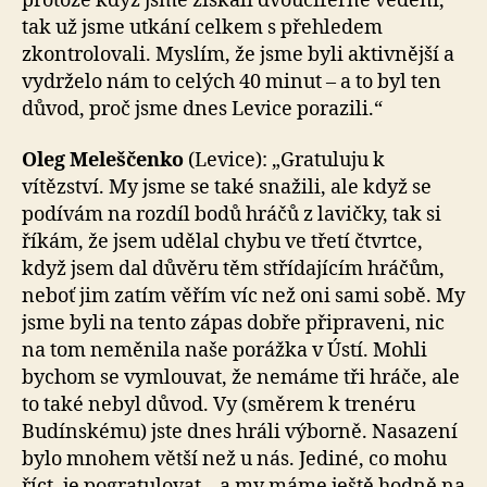
protože když jsme získali dvouciferné vedení,
tak už jsme utkání celkem s přehledem
zkontrolovali. Myslím, že jsme byli aktivnější a
vydrželo nám to celých 40 minut – a to byl ten
důvod, proč jsme dnes Levice porazili.“
Oleg Meleščenko
(Levice): „Gratuluju k
vítězství. My jsme se také snažili, ale když se
podívám na rozdíl bodů hráčů z lavičky, tak si
říkám, že jsem udělal chybu ve třetí čtvrtce,
když jsem dal důvěru těm střídajícím hráčům,
neboť jim zatím věřím víc než oni sami sobě. My
jsme byli na tento zápas dobře připraveni, nic
na tom neměnila naše porážka v Ústí. Mohli
bychom se vymlouvat, že nemáme tři hráče, ale
to také nebyl důvod. Vy (směrem k trenéru
Budínskému) jste dnes hráli výborně. Nasazení
bylo mnohem větší než u nás. Jediné, co mohu
říct, je pogratulovat – a my máme ještě hodně na