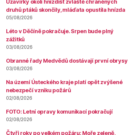
Uzavírky okolí hnízdišť zvláště chráněných
druhů ptáků skončily, mláďata opustila hnízda
05/08/2026
Léto v Děčíně pokračuje. Srpen bude plný
zážitků
03/08/2026
Obranné řady Medvědů dostávají první obrysy
03/08/2026
Na území Ústeckého kraje platí opět zvýšené
nebezpečí vzniku požárů
02/08/2026
FOTO: Letní opravy komunikací pokračují
02/08/2026
Čtyři roky po velkém požáru: Moře zeleně,