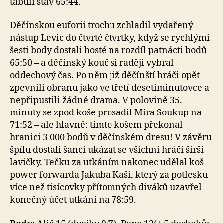
tabuli stav 65:44.
Děčínskou euforii trochu zchladil vydařený
nástup Levic do čtvrté čtvrtky, když se rychlými
šesti body dostali hosté na rozdíl patnácti bodů –
65:50 – a děčínský kouč si raději vybral
oddechový čas. Po něm již děčínští hráči opět
zpevnili obranu jako ve třetí desetiminutovce a
nepřipustili žádné drama. V polovině 35.
minuty se zpod koše prosadil Míra Soukup na
71:52 – ale hlavně: tímto košem překonal
hranici 3 000 bodů v děčínském dresu! V závěru
špílu dostali šanci ukázat se všichni hráči širší
lavičky. Tečku za utkáním nakonec udělal koš
power forwarda Jakuba Kaši, který za potlesku
více než tisícovky přítomných diváků uzavřel
konečný účet utkání na 78:59.