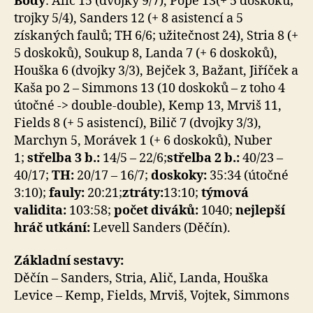
Body
: Alič 15 (dvojky 9/7), Pope 13(+ 5 doskoků;
trojky 5/4), Sanders 12 (+ 8 asistencí a 5
získaných faulů; TH 6/6; užitečnost 24), Stria 8 (+
5 doskoků), Soukup 8, Landa 7 (+ 6 doskoků),
Houška 6 (dvojky 3/3), Bejček 3, Bažant, Jiříček a
Kaša po 2 – Simmons 13 (10 doskoků – z toho 4
útočné -> double-double), Kemp 13, Mrviš 11,
Fields 8 (+ 5 asistencí), Bilič 7 (dvojky 3/3),
Marchyn 5, Morávek 1 (+ 6 doskoků), Nuber
1;
střelba 3 b.:
14/5 – 22/6;
střelba 2 b.:
40/23 –
40/17;
TH:
20/17 – 16/7;
doskoky:
35:34 (útočné
3:10);
fauly:
20:21;
ztráty:
13:10;
týmová
validita:
103:58;
počet diváků:
1040;
nejlepší
hráč utkání:
Levell Sanders (Děčín).
Základní sestavy:
Děčín – Sanders, Stria, Alič, Landa, Houška
Levice – Kemp, Fields, Mrviš, Vojtek, Simmons