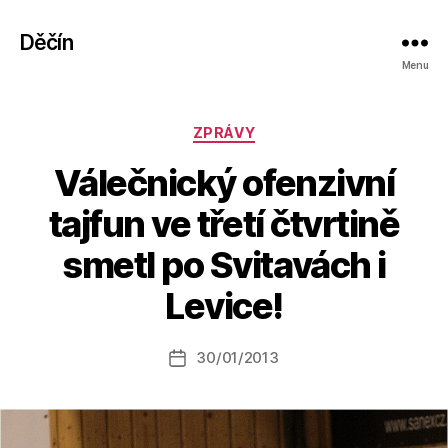
Děčín
Menu
Rubriky
ZPRÁVY
Válečnický ofenzivní
tajfun ve třetí čtvrtině
A
smetl po Svitavách i
u
t
Levice!
o
r:
Autor
30/01/2013
a
Datum
příspěvku
l
příspěvku
e
s
o