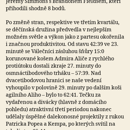
Jeremy Simmons s Brandonem Fieldsem, kteří
přihodili shodně 8 bodů.
Po změně stran, respektive ve třetím kvartálu,
se děčínská družina předvedla v nejlepším
možném světle a výkon jako z partesu okořenila
i značnou produktivitou. Od stavu 42:39 ve 23.
minutě se Válečníci zásluhou šňůry 15:0
korunované košem Admira Aliče z rychlého
protiútoku dostali zkraje 27. minuty do
osmnáctibodového trháku – 57:39. Nad
dvacetibodovou hranici se naše vedení
vyhoupilo v polovině 29. minuty po dalším koši
agilního Aliho – bylo to 62:41. Tečku za
vydařenou a divácky (hlavně z domácího
pohledu) atraktivní třetí periodou nakonec
udělaly úspěšné dalekonosné projektily z rukou
Patricka Popea a Kempa, po kterých svítil na