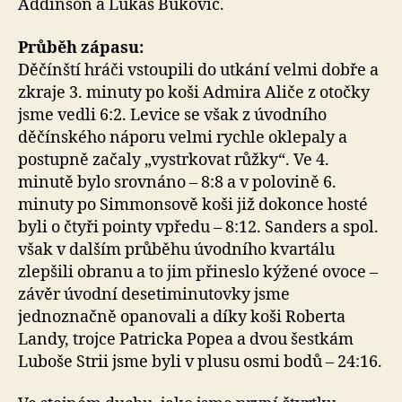
Addinson a Lukáš Bukovič.
Průběh zápasu:
Děčínští hráči vstoupili do utkání velmi dobře a
zkraje 3. minuty po koši Admira Aliče z otočky
jsme vedli 6:2. Levice se však z úvodního
děčínského náporu velmi rychle oklepaly a
postupně začaly „vystrkovat růžky“. Ve 4.
minutě bylo srovnáno – 8:8 a v polovině 6.
minuty po Simmonsově koši již dokonce hosté
byli o čtyři pointy vpředu – 8:12. Sanders a spol.
však v dalším průběhu úvodního kvartálu
zlepšili obranu a to jim přineslo kýžené ovoce –
závěr úvodní desetiminutovky jsme
jednoznačně opanovali a díky koši Roberta
Landy, trojce Patricka Popea a dvou šestkám
Luboše Strii jsme byli v plusu osmi bodů – 24:16.