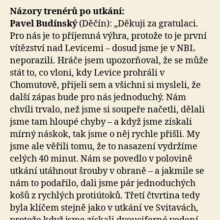
Názory trenérů po utkání:
Pavel Budínský
(Děčín): „Děkuji za gratulaci.
Pro nás je to příjemná výhra, protože to je první
vítězství nad Levicemi – dosud jsme je v NBL
neporazili. Hráče jsem upozorňoval, že se může
stát to, co vloni, kdy Levice prohráli v
Chomutově, přijeli sem a všichni si mysleli, že
další zápas bude pro nás jednoduchý. Nám
chvíli trvalo, než jsme si soupeře načetli, dělali
jsme tam hloupé chyby – a když jsme získali
mírný náskok, tak jsme o něj rychle přišli. My
jsme ale věřili tomu, že to nasazení vydržíme
celých 40 minut. Nám se povedlo v polovině
utkání utáhnout šrouby v obraně – a jakmile se
nám to podařilo, dali jsme pár jednoduchých
košů z rychlých protiútoků. Třetí čtvrtina tedy
byla klíčem stejně jako v utkání ve Svitavách,