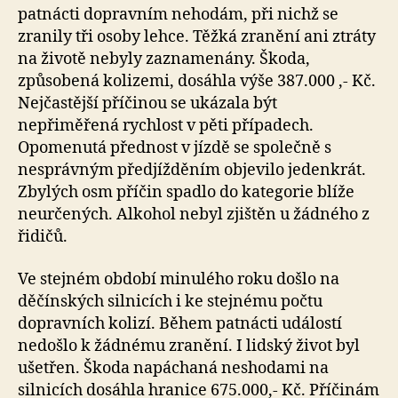
patnácti dopravním nehodám, při nichž se
zranily tři osoby lehce. Těžká zranění ani ztráty
na životě nebyly zaznamenány. Škoda,
způsobená kolizemi, dosáhla výše 387.000 ,- Kč.
Nejčastější příčinou se ukázala být
nepřiměřená rychlost v pěti případech.
Opomenutá přednost v jízdě se společně s
nesprávným předjížděním objevilo jedenkrát.
Zbylých osm příčin spadlo do kategorie blíže
neurčených. Alkohol nebyl zjištěn u žádného z
řidičů.
Ve stejném období minulého roku došlo na
děčínských silnicích i ke stejnému počtu
dopravních kolizí. Během patnácti událostí
nedošlo k žádnému zranění. I lidský život byl
ušetřen. Škoda napáchaná neshodami na
silnicích dosáhla hranice 675.000,- Kč. Příčinám