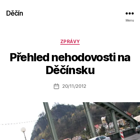
Děčín
Menu
Rubriky
ZPRÁVY
A
Přehled nehodovosti na
u
t
Děčínsku
o
r:
Autor
20/11/2012
a
Datum
příspěvku
l
příspěvku
e
s
o