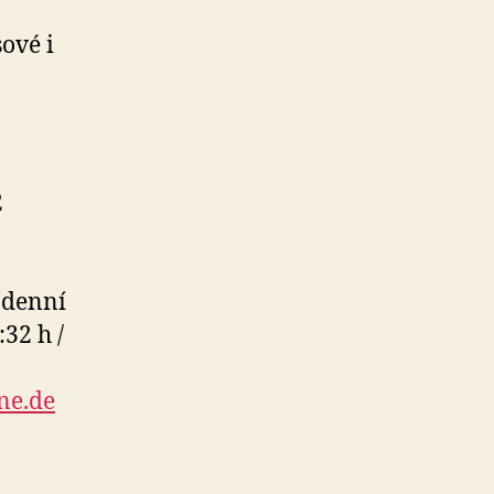
ové i
2
odenní
32 h /
ne.de