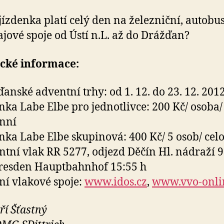
jízdenka platí celý den na železniční, autobus
jové spoje od Ústí n.L. až do Drážďan?
ické informace:
ďanské adventní trhy: od 1. 12. do 23. 12. 201
enka Labe Elbe pro jednotlivce: 200 Kč/ osoba/
nní
enka Labe Elbe skupinová: 400 Kč/ 5 osob/ cel
ntní vlak RR 5277, odjezd Děčín Hl. nádraží 9:
resden Hauptbahnhof 15:55 h
tní vlakové spoje:
www.idos.cz
,
www.vvo-onli
iří Šťastný