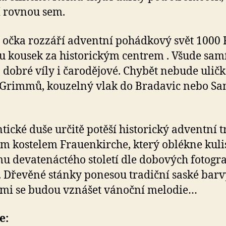
 rovnou sem.
 očka rozzáří adventní pohádkový svět 1000
u kousek za historickým centrem . Všude sam
i, dobré víly i čarodějové. Chybět nebude ulič
 Grimmů, kouzelný vlak do Bradavic nebo Sa
ické duše určitě potěší historický adventní t
m kostelem Frauenkirche, který oblékne kuli
u devatenáctého století dle dobových fotograf
 Dřevěné stánky ponesou tradiční saské barv
mi se budou vznášet vánoční melodie…
e: