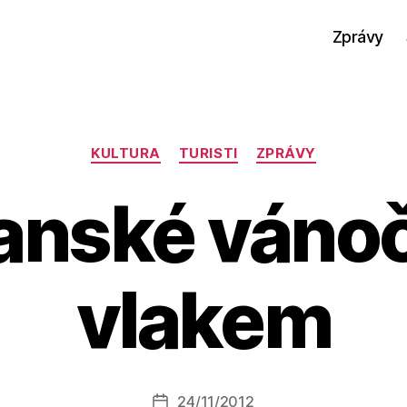
Zprávy
Rubriky
KULTURA
TURISTI
ZPRÁVY
nské vánoč
vlakem
A
u
t
o
r:
Autor
24/11/2012
a
Datum