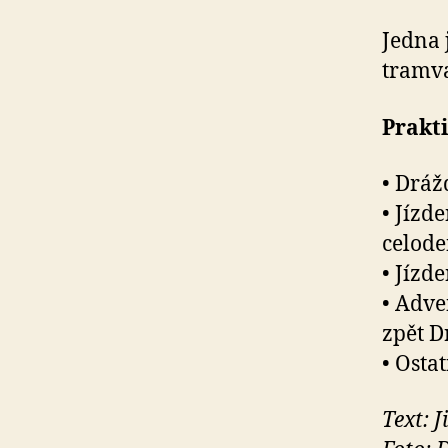
Jedna 
tramva
Prakt
• Dráž
• Jízd
celode
• Jízd
• Adve
zpět D
• Osta
Text: J