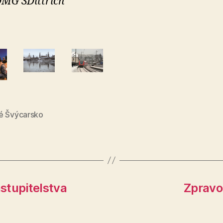
DMG SDittrich
é Švýcarsko
stupitelstva
Zpravod