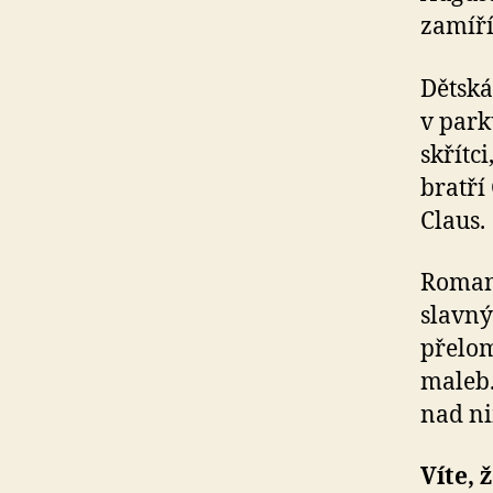
zamíří
Dětská
v park
skřítc
bratří
Claus.
Romant
slavný
přelom
maleb.
nad ni
Víte, ž