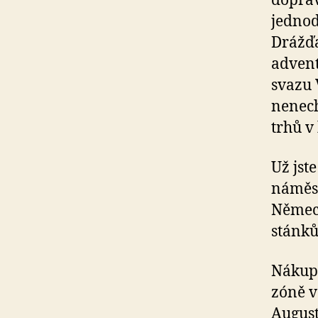
doprav
jednod
Drážďa
advent
svazu
nenech
trhů v
Už jst
náměst
Německ
stánků
Nákupn
zóně v
August