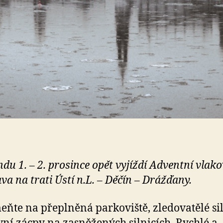
ndu 1. – 2. prosince opět vyjíždí Adventní vlak
va na trati Ústí n.L. – Děčín – Drážďany.
ňte na přeplněná parkoviště, zledovatělé sil