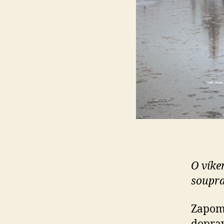
O víke
soupra
Zapome