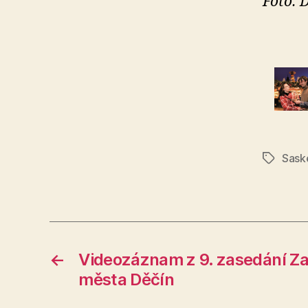
Foto: 
Sask
Štítky
←
Videozáznam z 9. zasedání Za
města Děčín