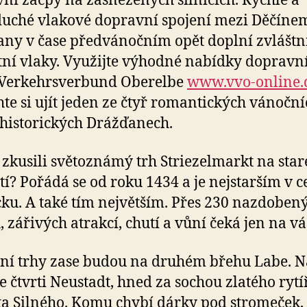
ní zácpy na zasněžených silnicích. Rychlé a
uché vlakové dopravní spojení mezi Děčíne
ny v čase předvánočním opět doplní zvláštn
ní vlaky. Využijte výhodné nabídky dopravn
 Verkehrsverbund Oberelbe
www.vvo-online.
te si ujít jeden ze čtyř romantických vánoční
 historických Drážďanech.
e zkusili světoznámý trh Striezelmarkt na sta
í? Pořádá se od roku 1434 a je nejstarším v 
u. A také tím největším. Přes 230 nazdoben
, zářivých atrakcí, chutí a vůní čeká jen na vá
í trhy zase budou na druhém břehu Labe. N
e čtvrti Neustadt, hned za sochou zlatého rytí
a Silného. Komu chybí dárky pod stromeček, 