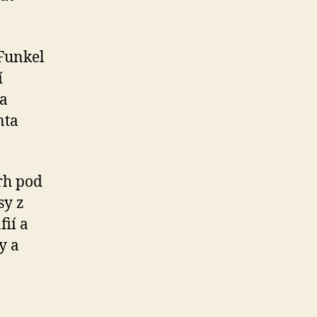
 Funkel
í
ka
nta
rh pod
sy z
ií a
y a