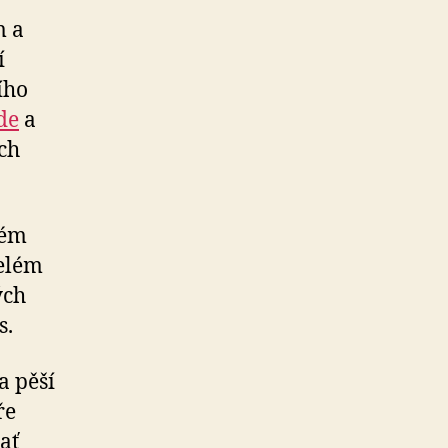
m a
í
ího
de
a
ch
rém
celém
ých
s.
a pěší
ře
ať