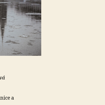
ová
nice a