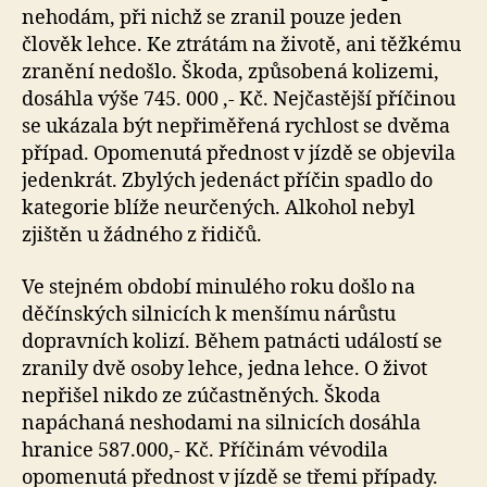
nehodám, při nichž se zranil pouze jeden
člověk lehce. Ke ztrátám na životě, ani těžkému
zranění nedošlo. Škoda, způsobená kolizemi,
dosáhla výše 745. 000 ,- Kč. Nejčastější příčinou
se ukázala být nepřiměřená rychlost se dvěma
případ. Opomenutá přednost v jízdě se objevila
jedenkrát. Zbylých jedenáct příčin spadlo do
kategorie blíže neurčených. Alkohol nebyl
zjištěn u žádného z řidičů.
Ve stejném období minulého roku došlo na
děčínských silnicích k menšímu nárůstu
dopravních kolizí. Během patnácti událostí se
zranily dvě osoby lehce, jedna lehce. O život
nepřišel nikdo ze zúčastněných. Škoda
napáchaná neshodami na silnicích dosáhla
hranice 587.000,- Kč. Příčinám vévodila
opomenutá přednost v jízdě se třemi případy.