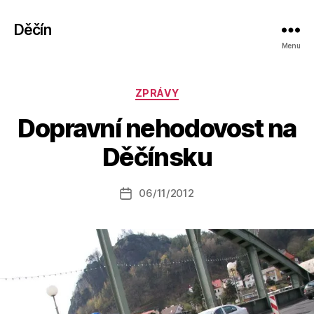
Děčín
Menu
Rubriky
ZPRÁVY
A
Dopravní nehodovost na
u
t
Děčínsku
o
r:
Autor
06/11/2012
a
Datum
příspěvku
l
příspěvku
e
s
o