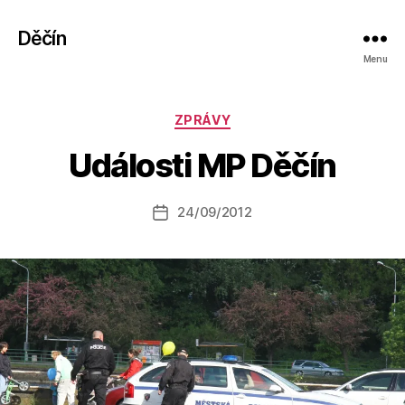
Děčín
Menu
A
Rubriky
ZPRÁVY
u
t
Události MP Děčín
o
r:
Autor
24/09/2012
a
Datum
příspěvku
l
příspěvku
e
s
o