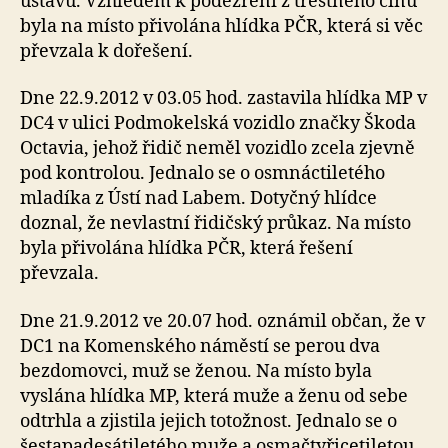
ústavu. Vzhledem k podezření z trestného činu
byla na místo přivolána hlídka PČR, která si věc
převzala k dořešení.
Dne 22.9.2012 v 03.05 hod. zastavila hlídka MP v
DC4 v ulici Podmokelská vozidlo značky Škoda
Octavia, jehož řidič neměl vozidlo zcela zjevně
pod kontrolou. Jednalo se o osmnáctiletého
mladíka z Ústí nad Labem. Dotyčný hlídce
doznal, že nevlastní řidičský průkaz. Na místo
byla přivolána hlídka PČR, která řešení
převzala.
Dne 21.9.2012 ve 20.07 hod. oznámil občan, že v
DC1 na Komenského náměstí se perou dva
bezdomovci, muž se ženou. Na místo byla
vyslána hlídka MP, která muže a ženu od sebe
odtrhla a zjistila jejich totožnost. Jednalo se o
šestapadesátiletého muže a osmačtyřicetiletou