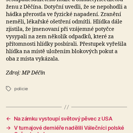
ženu z Děčína. Dotyční uvedli, že se nepohodli a
hádka přerostla ve fyzické napadení. Zranění
neměli, lékařské ošetření odmítli. Hlídka dále
zjistila, že jmenovaní při vzájemné potyčce
vysypali na zem několik odpadků, které za
přítomnosti hlídky posbírali. Přestupek vyřešila
hlídka na místě uložením blokových pokut a
oba z místa vykázala.
Zdroj: MP Děčín
policie
Štítky
←
Na zámku vystoupí světový pěvec z USA
→
V turnajové derniéře nadělili Válečníci polské