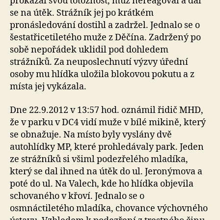
prokázal svou totožnost, muž nereagoval a dal
se na útěk. Strážník jej po krátkém
pronásledování dostihl a zadržel. Jednalo se o
šestatřicetiletého muže z Děčína. Zadržený po
sobě nepořádek uklidil pod dohledem
strážníků. Za neuposlechnutí výzvy úřední
osoby mu hlídka uložila blokovou pokutu a z
místa jej vykázala.
Dne 22.9.2012 v 13:57 hod. oznámil řidič MHD,
že v parku v DC4 vidí muže v bílé mikině, který
se obnažuje. Na místo byly vyslány dvě
autohlídky MP, které prohledávaly park. Jeden
ze strážníků si všiml podezřelého mladíka,
který se dal ihned na útěk do ul. Jeronýmova a
poté do ul. Na Valech, kde ho hlídka objevila
schovaného v křoví. Jednalo se o
osmnáctiletého mladíka, chovance výchovného