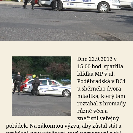
Dne 22.9.2012 v
15.00 hod. spatřila
hlídka MP v ul.
Poděbradská v DC4
u sběrného dvora
mladíka, který tam
roztahal z hromady
různé věci a
znečistil veřejný
pořádek. Na zákonnou výzvu, aby zůstal stát a