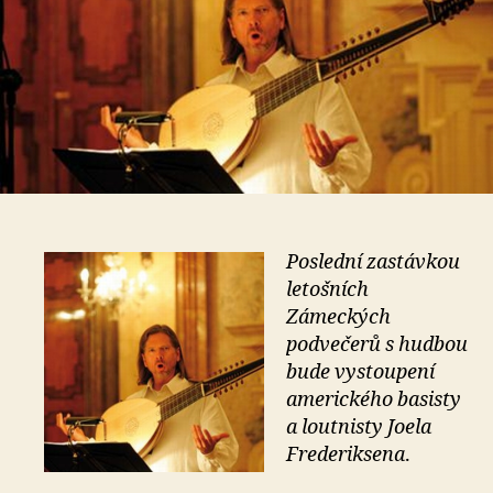
Poslední zastávkou
letošních
Zámeckých
podvečerů s hudbou
bude vystoupení
amerického basisty
a loutnisty Joela
Frederiksena
.