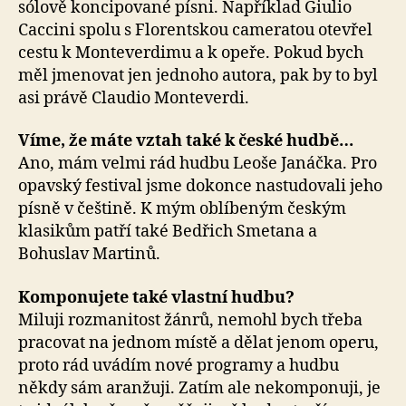
sólově koncipované písni. Například Giulio
Caccini spolu s Florentskou cameratou otevřel
cestu k Monteverdimu a k opeře. Pokud bych
měl jmenovat jen jednoho autora, pak by to byl
asi právě Claudio Monteverdi.
Víme, že máte vztah také k české hudbě…
Ano, mám velmi rád hudbu Leoše Janáčka. Pro
opavský festival jsme dokonce nastudovali jeho
písně v češtině. K mým oblíbeným českým
klasikům patří také Bedřich Smetana a
Bohuslav Martinů.
Komponujete také vlastní hudbu?
Miluji rozmanitost žánrů, nemohl bych třeba
pracovat na jednom místě a dělat jenom operu,
proto rád uvádím nové programy a hudbu
někdy sám aranžuji. Zatím ale nekomponuji, je