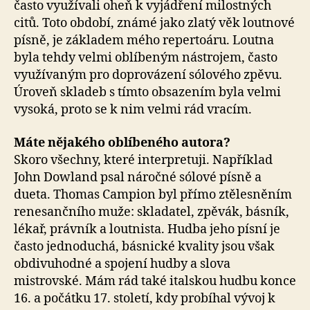
často využívali oheň k vyjádření milostných
citů. Toto období, známé jako zlatý věk loutnové
písně, je základem mého repertoáru. Loutna
byla tehdy velmi oblíbeným nástrojem, často
využívaným pro doprovázení sólového zpěvu.
Úroveň skladeb s tímto obsazením byla velmi
vysoká, proto se k nim velmi rád vracím.
Máte nějakého oblíbeného autora?
Skoro všechny, které interpretuji. Například
John Dowland psal náročné sólové písně a
dueta. Thomas Campion byl přímo ztělesněním
renesančního muže: skladatel, zpěvák, básník,
lékař, právník a loutnista. Hudba jeho písní je
často jednoduchá, básnické kvality jsou však
obdivuhodné a spojení hudby a slova
mistrovské. Mám rád také italskou hudbu konce
16. a počátku 17. století, kdy probíhal vývoj k