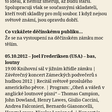
to ideál, k němuž směřuji, až budu starší.
Spolupracuji však se současnými skladateli,
kteří tvoří skladby pro můj soubor. I když nejsou
světově známí, jsou opravdu dobří.
Co vzkážete děčínskému publiku…
Že se na vystoupení na děčínském zámku moc
těším.
05.10.2012 – Joel Frederiksen (USA) – bas,
loutny
19:00 Knihovní sál v jižním křídle zámku |
Závěrečný koncert Zámeckých podvečerů s
hudbou 2012 | Recitál světově proslulého
amerického pěvce. | Program: „Oheň a vášeň v
anglické loutnové písni“ – Thomas Campion,
John Dowland, Henry Lawes, Giulio Caccini,
Andrea Falconieri, Bernardo Gianoncelli,