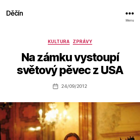
Děčín
Menu
Rubriky
KULTURA
ZPRÁVY
A
Na zámku vystoupí
u
t
světový pěvec z USA
o
r:
Autor
24/09/2012
a
Datum
příspěvku
l
příspěvku
e
s
o