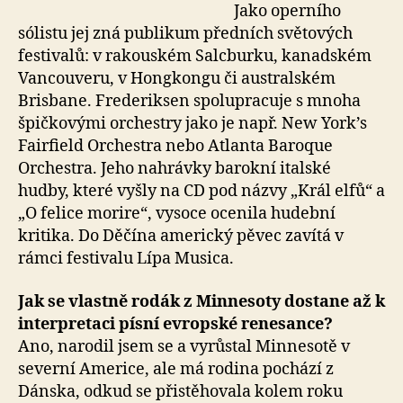
Jako operního
sólistu jej zná publikum předních světových
festivalů: v rakouském Salcburku, kanadském
Vancouveru, v Hongkongu či australském
Brisbane. Frederiksen spolupracuje s mnoha
špičkovými orchestry jako je např. New York’s
Fairfield Orchestra nebo Atlanta Baroque
Orchestra. Jeho nahrávky barokní italské
hudby, které vyšly na CD pod názvy „Král elfů“ a
„O felice morire“, vysoce ocenila hudební
kritika. Do Děčína americký pěvec zavítá v
rámci festivalu Lípa Musica.
Jak se vlastně rodák z Minnesoty dostane až k
interpretaci písní evropské renesance?
Ano, narodil jsem se a vyrůstal Minnesotě v
severní Americe, ale má rodina pochází z
Dánska, odkud se přistěhovala kolem roku