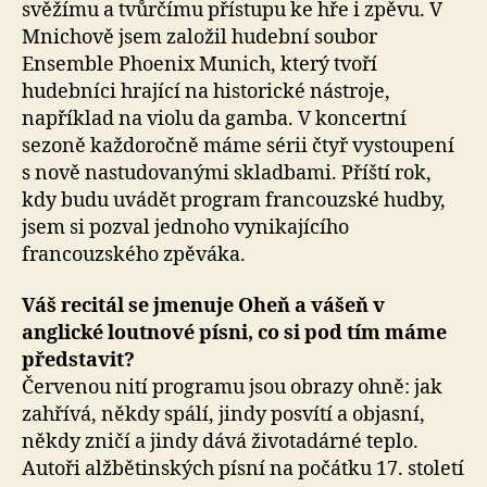
svěžímu a tvůrčímu přístupu ke hře i zpěvu. V
Mnichově jsem založil hudební soubor
Ensemble Phoenix Munich, který tvoří
hudebníci hrající na historické nástroje,
například na violu da gamba. V koncertní
sezoně každoročně máme sérii čtyř vystoupení
s nově nastudovanými skladbami. Příští rok,
kdy budu uvádět program francouzské hudby,
jsem si pozval jednoho vynikajícího
francouzského zpěváka.
Váš recitál se jmenuje Oheň a vášeň v
anglické loutnové písni, co si pod tím máme
představit?
Červenou nití programu jsou obrazy ohně: jak
zahřívá, někdy spálí, jindy posvítí a objasní,
někdy zničí a jindy dává životadárné teplo.
Autoři alžbětinských písní na počátku 17. století