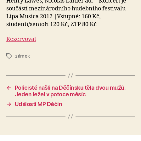
Henry Lawes, Nicolas Lanier ad. | Koncert je
součástí mezinárodního hudebního festivalu
Lípa Musica 2012 |Vstupné: 160 Kč,
studenti/senioři 120 Kč, ZTP 80 Kč
Rezervovat
zámek
Štítky
←
Policisté našli na Děčínsku těla dvou mužů.
Jeden ležel v potoce měsíc
→
Události MP Děčín