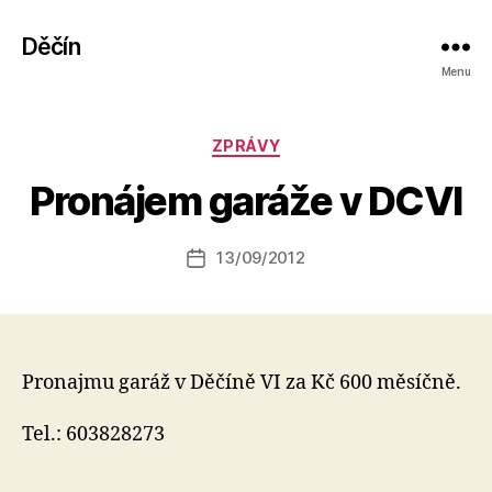
Děčín
Menu
A
Rubriky
ZPRÁVY
u
t
Pronájem garáže v DCVI
o
r:
Autor
13/09/2012
a
Datum
příspěvku
l
příspěvku
e
s
o
Pronajmu garáž v Děčíně VI za Kč 600 měsíčně.
Tel.: 603828273