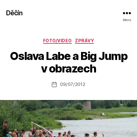
Děčín
Menu
Rubriky
FOTO/VIDEO
ZPRÁVY
A
Oslava Labe a Big Jump
u
t
v obrazech
o
r:
Autor
09/07/2012
a
Datum
příspěvku
l
příspěvku
e
s
o