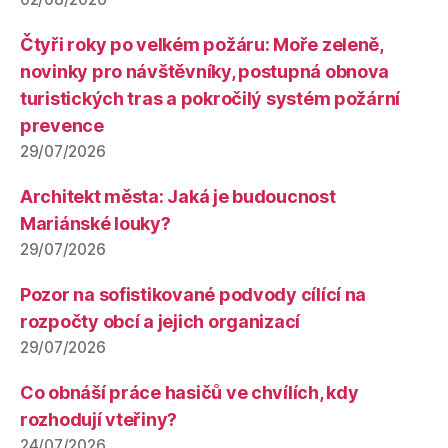
Čtyři roky po velkém požáru: Moře zeleně,
novinky pro návštěvníky, postupná obnova
turistických tras a pokročilý systém požární
prevence
29/07/2026
Architekt města: Jaká je budoucnost
Mariánské louky?
29/07/2026
Pozor na sofistikované podvody cílící na
rozpočty obcí a jejich organizací
29/07/2026
Co obnáší práce hasičů ve chvílích, kdy
rozhodují vteřiny?
24/07/2026