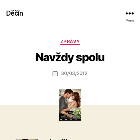
Děčín
Menu
A
Rubriky
ZPRÁVY
u
t
Navždy spolu
o
r:
Autor
30/03/2012
a
Datum
příspěvku
l
příspěvku
e
s
o