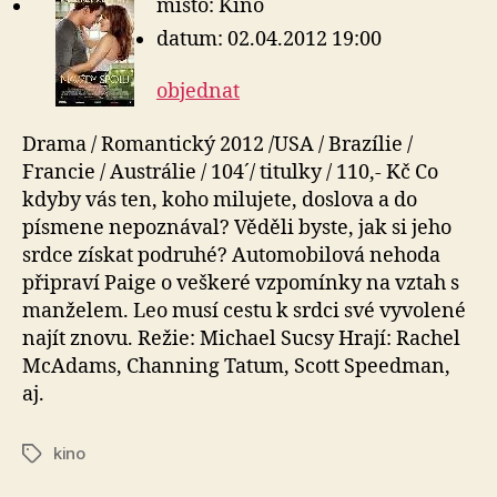
místo: Kino
datum: 02.04.2012 19:00
objednat
Drama / Romantický 2012 /USA / Brazílie /
Francie / Austrálie / 104´/ titulky / 110,- Kč Co
kdyby vás ten, koho milujete, doslova a do
písmene nepoznával? Věděli byste, jak si jeho
srdce získat podruhé? Automobilová nehoda
připraví Paige o veškeré vzpomínky na vztah s
manželem. Leo musí cestu k srdci své vyvolené
najít znovu. Režie: Michael Sucsy Hrají: Rachel
McAdams, Channing Tatum, Scott Speedman,
aj.
kino
Štítky