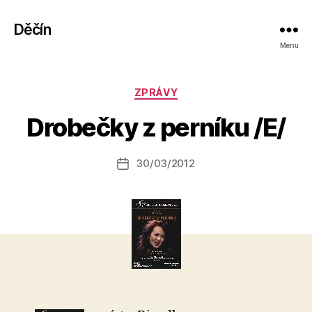
Děčín
Menu
A
Rubriky
ZPRÁVY
u
t
Drobečky z perníku /E/
o
r:
Autor
30/03/2012
a
Datum
příspěvku
l
příspěvku
e
s
o