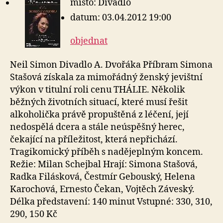
místo: Divadlo
datum: 03.04.2012 19:00
objednat
Neil Simon Divadlo A. Dvořáka Příbram Simona
Stašová získala za mimořádný ženský jevištní
výkon v titulní roli cenu THÁLIE. Několik
běžných životních situací, které musí řešit
alkoholička právě propuštěná z léčení, její
nedospělá dcera a stále neúspěšný herec,
čekající na příležitost, která nepřichází.
Tragikomický příběh s nadějeplným koncem.
Režie: Milan Schejbal Hrají: Simona Stašová,
Radka Filásková, Čestmír Gebouský, Helena
Karochová, Ernesto Čekan, Vojtěch Záveský.
Délka představení: 140 minut Vstupné: 330, 310,
290, 150 Kč