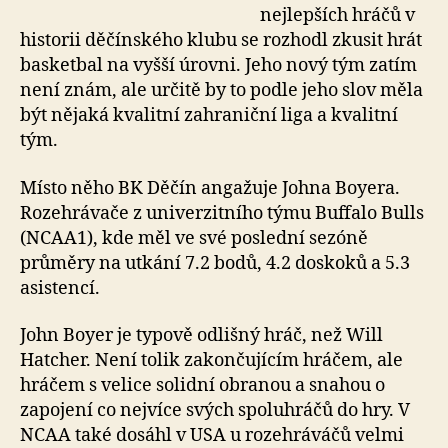
nejlepších hráčů v
historii děčínského klubu se rozhodl zkusit hrát
basketbal na vyšší úrovni. Jeho nový tým zatím
není znám, ale určitě by to podle jeho slov měla
být nějaká kvalitní zahraniční liga a kvalitní
tým.
Místo něho BK Děčín angažuje Johna Boyera.
Rozehrávače z univerzitního týmu Buffalo Bulls
(NCAA1), kde měl ve své poslední sezóně
průměry na utkání 7.2 bodů, 4.2 doskoků a 5.3
asistencí.
John Boyer je typově odlišný hráč, než Will
Hatcher. Není tolik zakončujícím hráčem, ale
hráčem s velice solidní obranou a snahou o
zapojení co nejvíce svých spoluhráčů do hry. V
NCAA také dosáhl v USA u rozehráváčů velmi