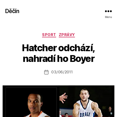
Děčín
Menu
Rubriky
SPORT
ZPRÁVY
A
Hatcher odchází,
u
t
nahradí ho Boyer
o
r:
Autor
03/06/2011
a
Datum
příspěvku
l
příspěvku
e
s
o