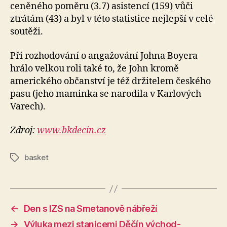
ceněného poměru (3.7) asistencí (159) vůči
ztrátám (43) a byl v této statistice nejlepší v celé
soutěži.
Při rozhodování o angažování Johna Boyera
hrálo velkou roli také to, že John kromě
amerického občanství je též držitelem českého
pasu (jeho maminka se narodila v Karlových
Varech).
Zdroj:
www.bkdecin.cz
basket
Štítky
←
Den s IZS na Smetanově nábřeží
→
Výluka mezi stanicemi Děčín východ-