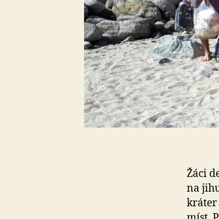
Žáci d
na jih
kráter
míst. P