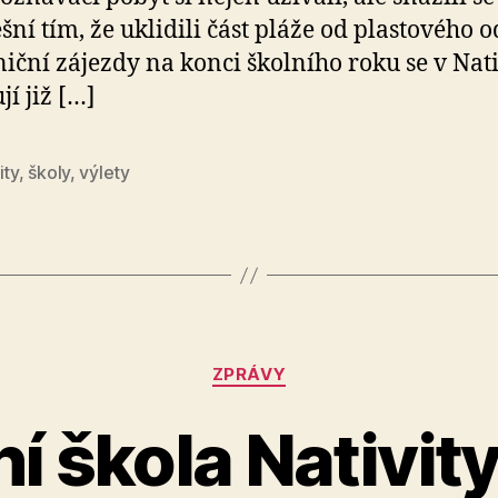
šní tím, že uklidili část pláže od plastového 
iční zájezdy na konci školního roku se v Nati
jí již […]
ity
,
školy
,
výlety
Rubriky
ZPRÁVY
í škola Nativity
A