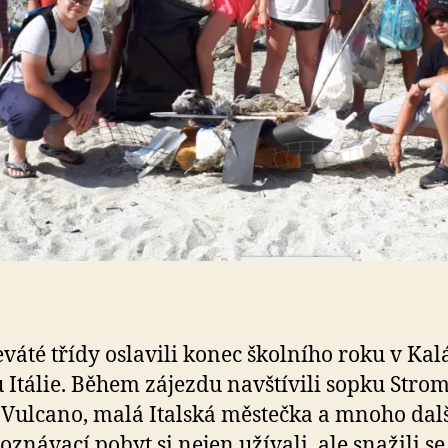
eváté třídy oslavili konec školního roku v Kal
u Itálie. Během zájezdu navštívili sopku Strom
 Vulcano, malá Italská městečka a mnoho dal
oznávací pobyt si nejen užívali, ale snažili se 