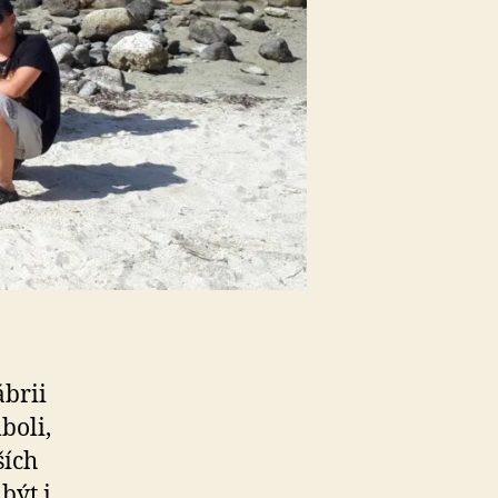
ábrii
boli,
ších
být i