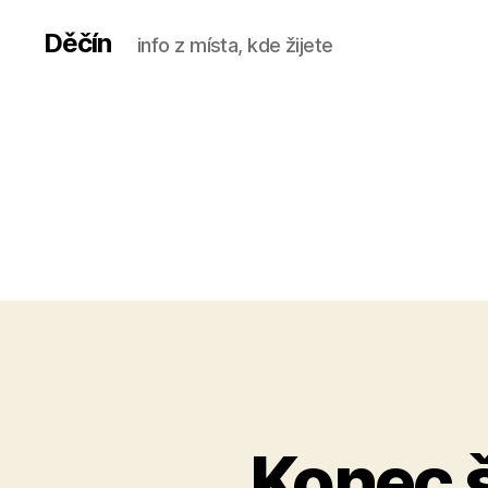
Děčín
info z místa, kde žijete
Konec š