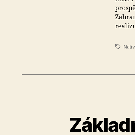
prospě
Zahran
realizu
Nativ
Štítky
Základn