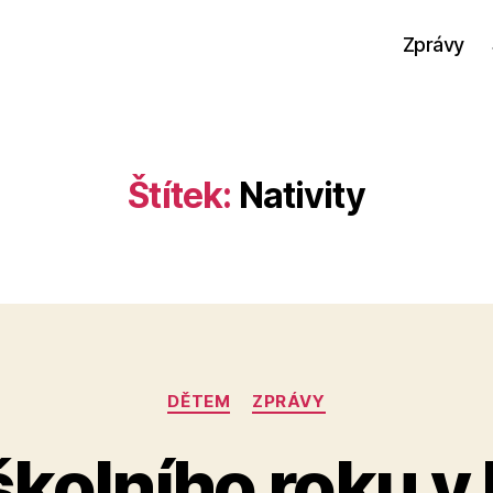
Zprávy
Štítek:
Nativity
Rubriky
DĚTEM
ZPRÁVY
A
kolního roku v 
u