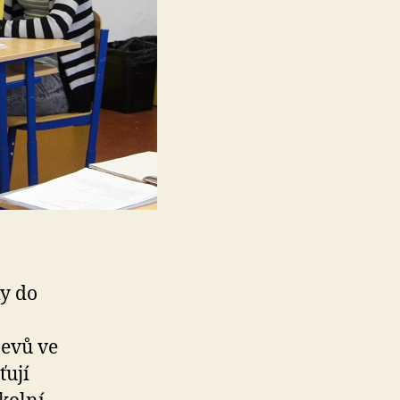
ky do
jevů ve
ťují