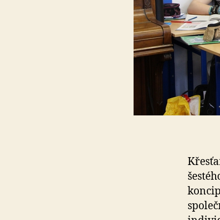
Křesťa
šestéh
koncip
společ