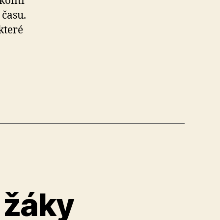
kolní
 času.
které
á žáky