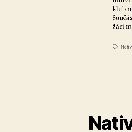
indivi
klub n
Součás
žáci m
Nativ
Štítky
Nativ