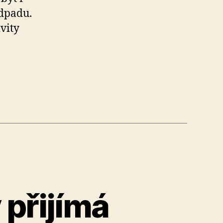
odpadu.
vity
 přijímá