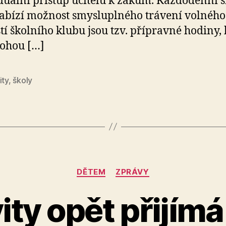
duální přístup učitelů k žákům. Každodenní š
abízí možnost smysluplného trávení volného
tí školního klubu jsou tzv. přípravné hodiny, 
ohou […]
ity
,
školy
Rubriky
DĚTEM
ZPRÁVY
A
ity opět přijím
u
t
o