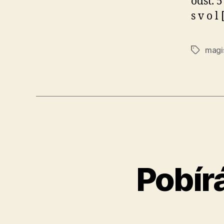
odst. 
s v o l
magi
Štítky
Pobír