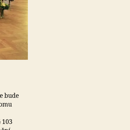
a
se bude
domu
§ 103