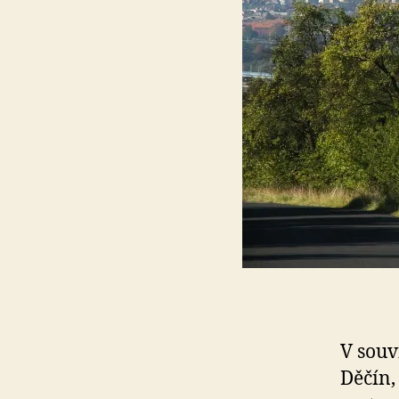
V souv
Děčín,