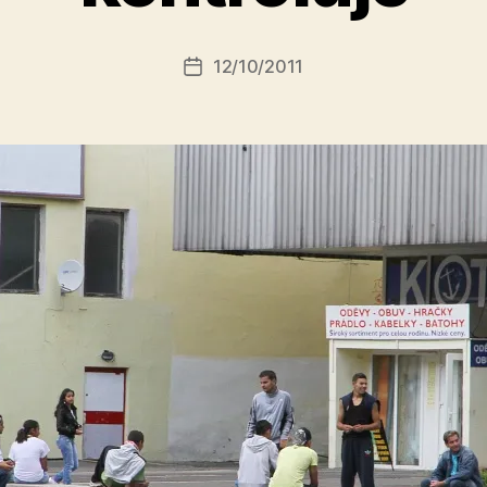
o
r:
Autor
12/10/2011
a
Datum
příspěvku
l
příspěvku
e
s
o