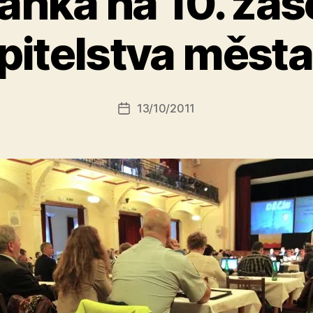
ánka na 10. zas
A
pitelstva města
u
t
o
r:
Autor
13/10/2011
a
Datum
příspěvku
l
příspěvku
e
s
o