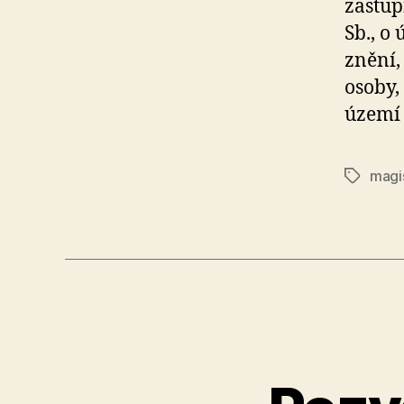
zastup
Sb., o
znění,
osoby,
území 
magi
Štítky