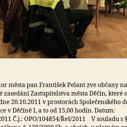
or města pan František Pelant zve občany n
é zasedání Zastupitelstva města Děčín, které 
dne 20.10.2011 v prostorách Společenského 
ice v Děčíně I, a to od 15,00 hodin. Datum:
2011 Č.j.: OPO/104854/Řeš/2011 V souladu s 