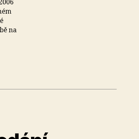
/2006
tném
ké
vbě na