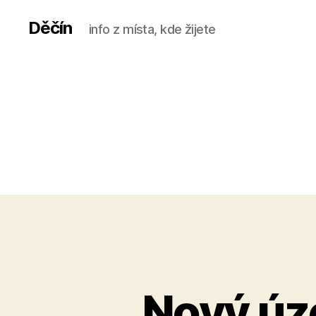
Děčín
info z místa, kde žijete
Nový úz