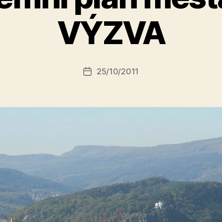
A
VÝZVA
u
t
o
r:
Autor
25/10/2011
a
Datum
příspěvku
l
příspěvku
e
s
o