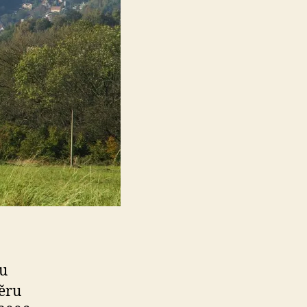
nu
měru