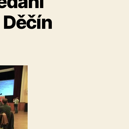
edání
 Děčín