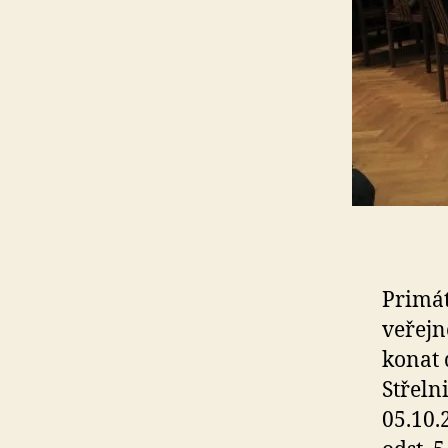
Primát
veřejn
konat 
Střeln
05.10.