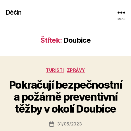
Děčín
Menu
Štítek:
Doubice
Rubriky
TURISTI
ZPRÁVY
Pokračují bezpečnostní
A
a požárně preventivní
u
t
těžby v okolí Doubice
o
r:
Autor
31/05/2023
a
Datum
příspěvku
l
příspěvku