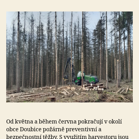
e
s
o
Od května a během června pokračují v okolí
obce Doubice požárně preventivní a
bezpečnostní těžby. S využitím harvestoru jsou