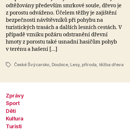
odtěžovány především smrkové souše, dřevo je
z porostu odváženo. Účelem těžby je zajištění
bezpečnosti návštěvníků při pohybu na
turistických trasách a dalších lesních cestách. V
případě vzniku požáru odstranění dřevní
hmoty z porostu také usnadní hasičům pohyb
v terénu a hašení […]
České Švýcarsko
,
Doubice
,
Lesy
,
příroda
,
těžba dřeva
Štítky
Zprávy
Sport
Děti
Kultura
Turisti